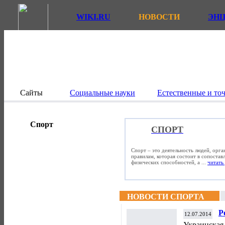
WIKI.RU
НОВОСТИ
ЭН
Сайты
Социальные науки
Естественные и то
Спорт
СПОРТ
Спорт – это деятельность людей, орг
правилам, которая состоит в сопостав
физических способностей, а ...
читать 
НОВОСТИ СПОРТА
Р
12.07.2014
у
Украинская