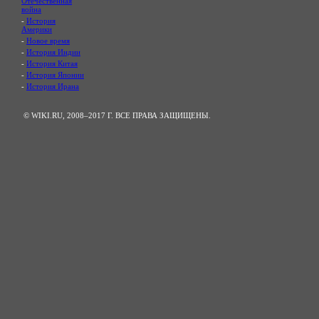
Отечественная
война
-
История
Америки
-
Новое время
-
История Индии
-
История Китая
-
История Японии
-
История Ирана
© WIKI.RU, 2008–2017 Г. ВСЕ ПРАВА ЗАЩИЩЕНЫ.