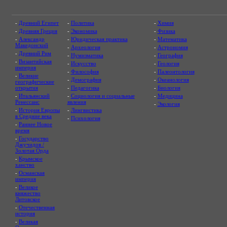
-
Древний Египет
-
Политика
-
Химия
-
Древняя Греция
-
Экономика
-
Физика
-
Александр
-
Юридическая практика
-
Математика
Македонский
-
Археология
-
Астрономия
-
Древний Рим
-
Нумизматика
-
География
-
Византийская
-
Искусство
-
Геология
империя
-
Философия
-
Палеонтология
-
Великие
-
Демография
-
Океанология
географические
открытия
-
Педагогика
-
Биология
-
Итальянский
-
Социология и социальные
-
Медицина
Ренессанс
явления
-
Экология
-
История Европы
-
Лингвистика
в Средние века
-
Психология
-
Раннее Новое
время
-
Государство
Джучидов /
Золотая Орда
-
Крымское
ханство
-
Османская
империя
-
Великое
княжество
Литовское
-
Отечественная
история
-
Великая