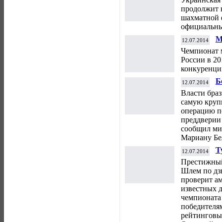
продолжит 
шахматной 
официальны
М
12.07.2014
х
Чемпионат м
России в 20
конкуренци
Б
12.07.2014
п
Власти бра
самую круп
операцию п
преддверии
сообщил ми
Мариану Бе
Т
12.07.2014
с
Престижны
Шлем по дз
проверит а
известных 
чемпионата
победителя
рейтинговые