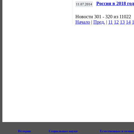
мировой рекорд 
Россия в 2018 г
11.07.2014
чемпионатов отм
Новости 301 - 320 из 11022
Начало
|
Пред.
|
11
12
13
14
История
Социальные науки
Естественные и точны