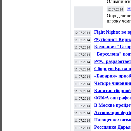
Олимпийски
Н
12.07.2014
Ч
Определили
игроку чемп
Fight Nights: во
12.07.2014
сломал ногу
Футболист Кирил
11.07.2014
контракт с ЦСК
Компания "Газпр
11.07.2014
ФК "Зенит" на 90
"Барселона" под
11.07.2014
контракт с Суар
РФС разработае
11.07.2014
Сборную Бразили
11.07.2014
считает Зико
«Бавария» приоб
11.07.2014
миллионов евро
Четыре чиновни
11.07.2014
результатов Ван
Капитан сборной
11.07.2014
московский "Сп
ФИФА оштрафова
11.07.2014
В Москве пройде
11.07.2014
футболу
Ассоциация футб
11.07.2014
дисквалификаци
Плющенко: возм
11.07.2014
сезон, но и след
Россиянка Дарья
11.07.2014