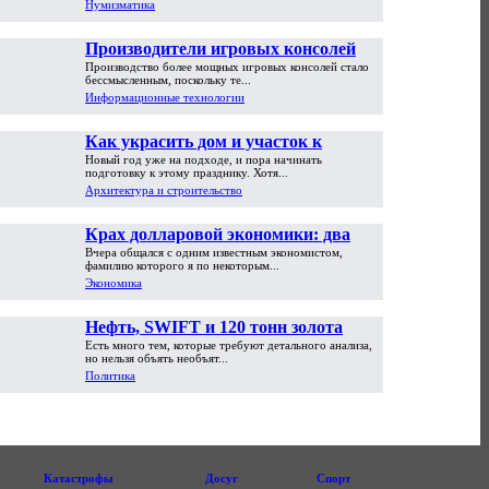
Нумизматика
Производители игровых консолей
Производство более мощных игровых консолей стало
достигли предела возможностей
бессмысленным, поскольку те...
Информационные технологии
Как украсить дом и участок к
Новый год уже на подходе, и пора начинать
Новому году
подготовку к этому празднику. Хотя...
Архитектура и строительство
Крах долларовой экономики: два
Вчера общался с одним известным экономистом,
пути обрушения
фамилию которого я по некоторым...
Экономика
Нефть, SWIFT и 120 тонн золота
Есть много тем, которые требуют детального анализа,
но нельзя объять необъят...
Политика
Катастрофы
Досуг
Спорт