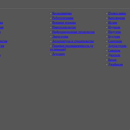
-
Космонавтика
-
Православие
-
Робототехника
-
Католицизм
ка
-
Военная техника
-
Ислам
ия
-
Нанотехнологии
-
Иудаизм
я
-
Информационные технологии
-
Индуизм
-
Энергетика
-
Буддизм
логия
-
Архитектура и строительство
-
Синтоизм
гия
-
Пищевая промышленность (и
-
Зороастризм
кулинария)
-
Сикхизм
-
Агромир
а
-
Даосизм
-
Бахаи
-
Джайнизм