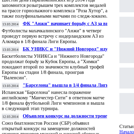
запомнится розыгрышем трех комплектов медалей
на трассе горнолыжного комплекса "Роза Хутор", а
также полуфинальными матчами по следж-хоккею.
ФК "Анжи" начинает борьбу с АЗ за выход
13.03.2014
в 1/4 финала Лиги Европы
Футболисты махачкалинского "Анжи" в четверг
проведут первую встречу с нидерландским АЗ из
Алкмара в 1/8 финала Лиги Европы.
БК УНИКС и "Нижний Новгород" идут
13.03.2014
дальше в Кубке Европы, "Химки" нет
Баскетболисты УНИКСа и "Нижнего Новгорода"
продолжат борьбу за Кубок Европы, а "Химки"
покидают второй по значимости клубный трофей
Европы на стадии 1/8 финала, проиграв
"Валенсии".
"Барселона" вышла в 1/4 финала Лиги
13.03.2014
чемпионов, снова одолев "Ман Сити"
Испанская "Барселона" нанесла поражение
английскому "Манчестер Сити" в ответном матче
1/8 финала футбольной Лиги чемпионов и вышла
в следующий этап турнира.
Объявлен конкурс на должности тренеров
12.03.2014
сборных РФ по биатлону
Союз биатлонистов России (СБР) объявил
Статьи 
открытый конкурс на замещение должностей
Начало
старших тренеров мужской и женской сборных,