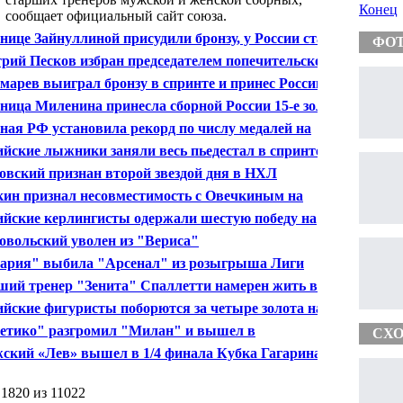
Конец
сообщает официальный сайт союза.
ице Зайнуллиной присудили бронзу, у России стало
ФО
аград на Паралимпиаде
рий Песков избран председателем попечительского
та Российской шахматной федерации
марев выиграл бронзу в спринте и принес России 44-
даль ПИ-2014
ица Миленина принесла сборной России 15-е золото
аралимпиаде
ная РФ установила рекорд по числу медалей на
их Паралимпиадах
ийские лыжники заняли весь пьедестал в спринте в
и
овский признан второй звездой дня в НХЛ
ин признал несовместимость с Овечкиным на
пиаде
ийские керлингисты одержали шестую победу на
лимпиаде, обыграв британцев
овольский уволен из "Вериса"
ария" выбила "Арсенал" из розыгрыша Лиги
ионов
ий тренер "Зенита" Спаллетти намерен жить в
рбурге и продолжать болеть за команду
ийские фигуристы поборются за четыре золота на
рском первенстве мира
етико" разгромил "Милан" и вышел в
СХО
ертьфинал Лиги чемпионов
ский «Лев» вышел в 1/4 финала Кубка Гагарина
 1820 из 11022