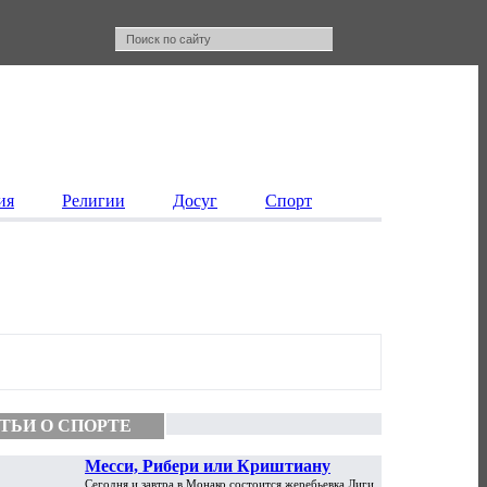
ия
Религии
Досуг
Спорт
ТЬИ О СПОРТЕ
Месси, Рибери или Криштиану
Сегодня и завтра в Монако состоится жеребьевка Лиги