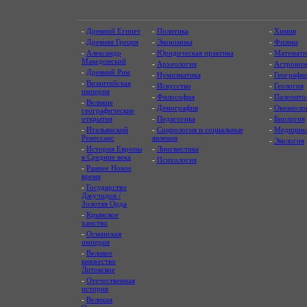
-
Древний Египет
-
Политика
-
Химия
-
Древняя Греция
-
Экономика
-
Физика
-
Александр
-
Юридическая практика
-
Математи
Македонский
-
Археология
-
Астроном
-
Древний Рим
-
Нумизматика
-
Географи
-
Византийская
-
Искусство
-
Геология
империя
-
Философия
-
Палеонто
-
Великие
-
Демография
-
Океаноло
географические
открытия
-
Педагогика
-
Биология
-
Итальянский
-
Социология и социальные
-
Медицин
Ренессанс
явления
-
Экология
-
История Европы
-
Лингвистика
в Средние века
-
Психология
-
Раннее Новое
время
-
Государство
Джучидов /
Золотая Орда
-
Крымское
ханство
-
Османская
империя
-
Великое
княжество
Литовское
-
Отечественная
история
-
Великая