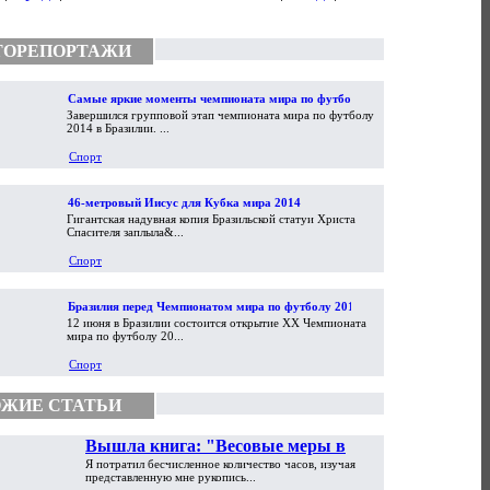
ТОРЕПОРТАЖИ
Самые яркие моменты чемпионата мира по футболу
Завершился групповой этап чемпионата мира по футболу
2014
2014 в Бразилии. ...
Спорт
46-метровый Иисус для Кубка мира 2014
Гигантская надувная копия Бразильской статуи Христа
Спасителя заплыла&...
Спорт
Бразилия перед Чемпионатом мира по футболу 2014
12 июня в Бразилии состоится открытие XX Чемпионата
мира по футболу 20...
Спорт
ЖИЕ СТАТЬИ
Вышла книга: "Весовые меры в
Я потратил бесчисленное количество часов, изучая
торговой практике Античности и
представленную мне рукопись...
Средневековья"