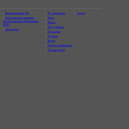
-
Катастрофы и ЧС
-
Я - женщина
-
Спорт
-
Аномальные явления,
-
Авто
необъяснимые феномены,
-
Юмор
НЛО
-
Шоу-бизнес
-
Эзотерика
-
Здоровье
-
Туризм
-
Крым
-
В мире животных
-
Телевидение