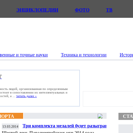
ЭНЦИКЛОПЕДИИ
ФОТО
ТВ
венные и точные науки
Техника и технологии
Истор
Т
ьность людей, организованная по определенным
состоит в сопоставлении их интеллектуальных и
стей, а ...
читать далее »
ПОРТА
СТА
Три комплекта медалей будет разыграно в
13.03.2014
шестой день Паралимпиады
Шестой день Паралимпийских игр 2014 года