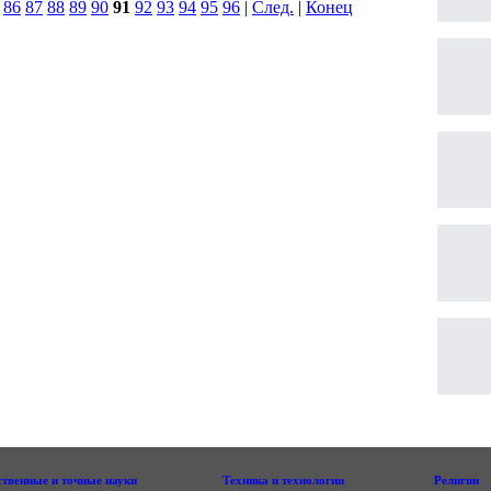
|
86
87
88
89
90
91
92
93
94
95
96
|
След.
|
Конец
ственные и точные науки
Техника и технологии
Религии