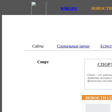
WIKI.RU
НОВОСТИ
Сайты
Социальные науки
Естест
Спорт
СПОР
Спорт – это деятел
правилам, которая 
физических способно
НОВОСТИ С