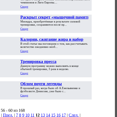
Роналду - кого выбирает Россия?
чемпионов и Лиги Европы....
Спорт
Раскрыт секрет «мышечной памяти»
Миоядра, приобретённые в результате силовой
тренировки, сохраняются после пр...
Спорт
Калории, сжигание жира и набор
В этой статье мы поговорим о том, как рассчитывать
массы. Лайл МакДональд
количество ежедневно необ...
Спорт
Тренировка пресса
Данную программу можно выполнять в конце
обычной тренировки, 3 раза в неделю.
Спорт
Облом почти легенды
В прошлый раз, когда было об А.Емельяненко и
футболисте Денисове, уже было с...
Спорт
56 - 60 из 168
|
Пред.
|
7
8
9
10
11
12
13
14
15
16
17
|
След.
|