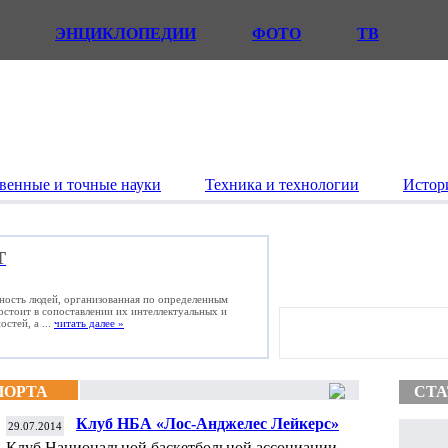
ЭНЦИКЛОПЕДИИ
ФОТО
ТВ
венные и точные науки
Техника и технологии
Истор
Т
ьность людей, организованная по определенным
состоит в сопоставлении их интеллектуальных и
стей, а ...
читать далее »
ПОРТА
СТА
Клуб НБА «Лос-Анджелес Лейкерс»
29.07.2014
объявил имя нового главного тренера
Клуб Национальной баскетбольной ассоциации