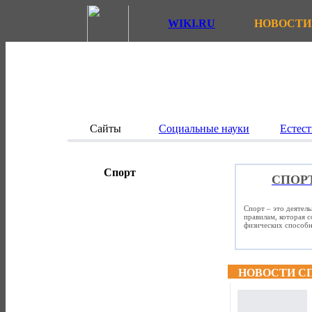
WIKI.RU
НОВОСТИ
Сайты
Социальные науки
Естест
Спорт
СПОР
Спорт – это деятел
правилам, которая 
физических способно
НОВОСТИ С