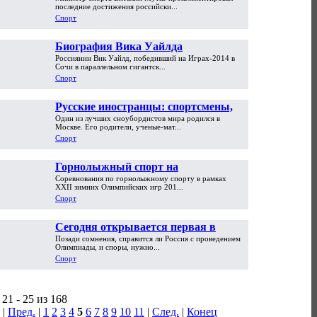
в России мужики
последние достижения российски...
Спорт
Биография Вика Уайлда
Россиянин Вик Уайлд, победивший на Играх-2014 в
Сочи в параллельном гигантск...
Спорт
Русские иностранцы: спортсмены,
Один из лучших сноубордистов мира родился в
которых мы потеряли
Москве. Его родители, ученые-мат...
Спорт
Горнолыжный спорт на
Соревнования по горнолыжному спорту в рамках
Олимпийских играх
XXII зимних Олимпийских игр 201...
Спорт
Сегодня открывается первая в
Позади сомнения, справится ли Россия с проведением
истории России зимняя Олимпиада
Олимпиады, и споры, нужно...
Спорт
21 - 25 из 168
|
Пред.
|
1
2
3
4
5
6
7
8
9
10
11
|
След.
|
Конец