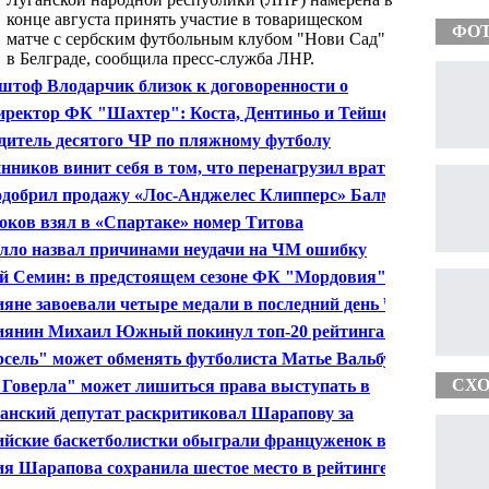
конце августа принять участие в товарищеском
ФО
матче с сербским футбольным клубом "Нови Сад"
в Белграде, сообщила пресс-служба ЛНР.
тоф Влодарчик близок к договоренности о
ерском бое с Григорием Дроздом в Москве
иректор ФК "Шахтер": Коста, Дентиньо и Тейшейра
улись в расположение команды
дитель десятого ЧР по пляжному футболу
делится в Волгограде
нников винит себя в том, что перенагрузил вратаря
феева на ЧМ
одобрил продажу «Лос-Анджелес Клипперс» Балмеру
ков взял в «Спартаке» номер Титова
лло назвал причинами неудачи на ЧМ ошибку
феева и неточность форвардов
 Семин: в предстоящем сезоне ФК "Мордовия" не
рен подстраиваться под соперников
ияне завоевали четыре медали в последний день ЧЕ
елотреку
иянин Михаил Южный покинул топ-20 рейтинга ATP
сель" может обменять футболиста Матье Вальбуэна
аленсию"
СХО
Говерла" может лишиться права выступать в
ионате Украины из-за финансовых проблем
анский депутат раскритиковал Шарапову за
итерский бизнес
ийские баскетболистки обыграли француженок в
ле юниорского ЧЕ
я Шарапова сохранила шестое место в рейтинге
A