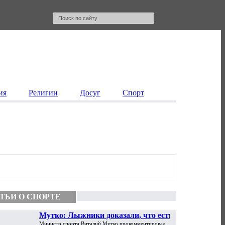
ия
Религии
Досуг
Спорт
ТЬИ О СПОРТЕ
Мутко: Лыжники доказали, что есть
Министр спорта Виталий Мутко прокомментировал