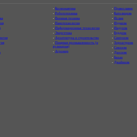
-
Космонавтика
-
Православие
-
Робототехника
-
Католицизм
ка
-
Военная техника
-
Ислам
ия
-
Нанотехнологии
-
Иудаизм
я
-
Информационные технологии
-
Индуизм
-
Энергетика
-
Буддизм
логия
-
Архитектура и строительство
-
Синтоизм
гия
-
Пищевая промышленность (и
-
Зороастризм
кулинария)
-
Сикхизм
-
Агромир
а
-
Даосизм
-
Бахаи
-
Джайнизм