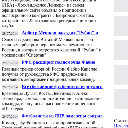
(НБА) «Лос-Анджелес Лейкерс» на своем
официальном сайте объявил о подписании
долгосрочного контракта с Байроном Скоттом,
который стал 25-м главным тренером в истории
клуба.
Арбитр Мешков рассудит "Рубин" и
29.07.2014
"Спартак" в первом матче ЧР
Судья из Дмитрова Виталий Мешков назначен
сезона-2014/15
главным арбитром первого матча чемпионата
России, в котором встретятся казанский "Рубин" и
московский "Спартак"
РФС расширит полномочия Фабио
29.07.2014
Капелло
Главный тренер сборной России Фабио Капелло
получил от руководства РФС предложение
возглавить департамент национальных команд.
Все сбежавшие футболисты вернулись в
29.07.2014
«Шахтер»
Бразильцы Дуглас Коста, Дентиньо и Алекс
Тейшейра, самовольно покинувшие расположение
команды, вернулись в расположение донецкого
«Шахтера».
Футболисты из ЛНР намерены сыграть
29.07.2014
товарищеский матч с сербами
Статьи 
Команда футболистов из самопровозглашенной
Начало
Луганской народной республики (ЛНР) намерена в