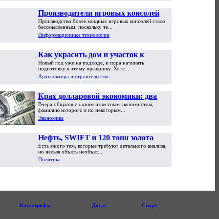
Производители игровых консолей
Производство более мощных игровых консолей стало
достигли предела возможностей
бессмысленным, поскольку те...
Информационные технологии
Как украсить дом и участок к
Новый год уже на подходе, и пора начинать
Новому году
подготовку к этому празднику. Хотя...
Архитектура и строительство
Крах долларовой экономики: два
Вчера общался с одним известным экономистом,
пути обрушения
фамилию которого я по некоторым...
Экономика
Нефть, SWIFT и 120 тонн золота
Есть много тем, которые требуют детального анализа,
но нельзя объять необъят...
Политика
Катастрофы
Досуг
Спорт