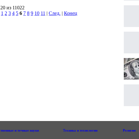
120 из 11022
|
1
2
3
4
5
6
7
8
9
10
11
|
След.
|
Конец
ственные и точные науки
Техника и технологии
Религии