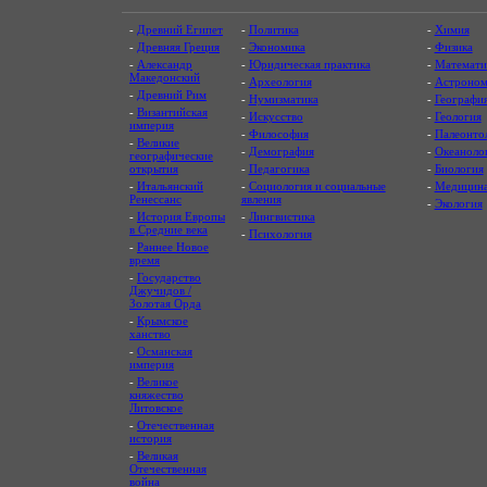
-
Древний Египет
-
Политика
-
Химия
-
Древняя Греция
-
Экономика
-
Физика
-
Александр
-
Юридическая практика
-
Математи
Македонский
-
Археология
-
Астроном
-
Древний Рим
-
Нумизматика
-
Географи
-
Византийская
-
Искусство
-
Геология
империя
-
Философия
-
Палеонто
-
Великие
-
Демография
-
Океаноло
географические
открытия
-
Педагогика
-
Биология
-
Итальянский
-
Социология и социальные
-
Медицин
Ренессанс
явления
-
Экология
-
История Европы
-
Лингвистика
в Средние века
-
Психология
-
Раннее Новое
время
-
Государство
Джучидов /
Золотая Орда
-
Крымское
ханство
-
Османская
империя
-
Великое
княжество
Литовское
-
Отечественная
история
-
Великая
Отечественная
война