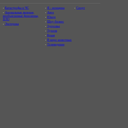
-
Катастрофы и ЧС
-
Я - женщина
-
Спорт
-
Аномальные явления,
-
Авто
необъяснимые феномены,
-
Юмор
НЛО
-
Шоу-бизнес
-
Эзотерика
-
Здоровье
-
Туризм
-
Крым
-
В мире животных
-
Телевидение