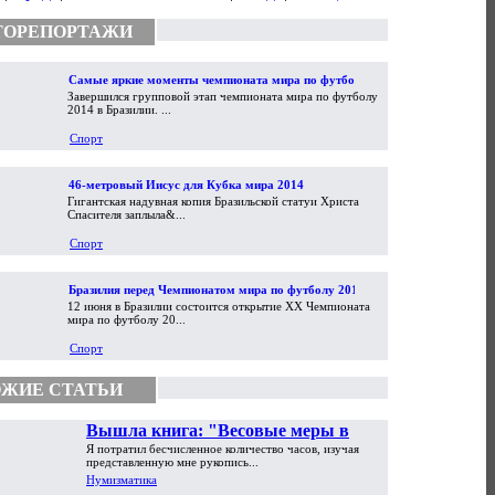
ТОРЕПОРТАЖИ
Самые яркие моменты чемпионата мира по футболу
Завершился групповой этап чемпионата мира по футболу
2014
2014 в Бразилии. ...
Спорт
46-метровый Иисус для Кубка мира 2014
Гигантская надувная копия Бразильской статуи Христа
Спасителя заплыла&...
Спорт
Бразилия перед Чемпионатом мира по футболу 2014
12 июня в Бразилии состоится открытие XX Чемпионата
мира по футболу 20...
Спорт
ЖИЕ СТАТЬИ
Вышла книга: "Весовые меры в
Я потратил бесчисленное количество часов, изучая
торговой практике Античности и
представленную мне рукопись...
Средневековья"
Нумизматика