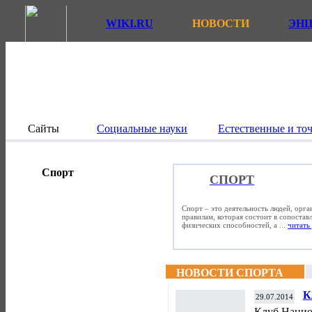
WIKI.RU
НОВОСТИ
ЭН
Сайты
Социальные науки
Естественные и то
Спорт
СПОРТ
Спорт – это деятельность людей, орг
правилам, которая состоит в сопостав
физических способностей, а ...
читать 
НОВОСТИ СПОРТА
К
29.07.2014
о
Клуб Нацио