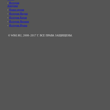
-
История
Америки
-
Новое время
-
История Индии
-
История Китая
-
История Японии
-
История Ирана
© WIKI.RU, 2008–2017 Г. ВСЕ ПРАВА ЗАЩИЩЕНЫ.