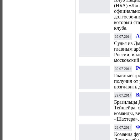
(НБА) «Лос
официально
долгосрочно
который ста
клуба.
А
29.07.2014
"
Судья из Д
с
главным ар
России, в к
московский
Р
29.07.2014
К
Главный тр
получил от
возглавить
В
29.07.2014
«
Бразильцы 
Тейшейра, 
команды, в
«Шахтера».
Ф
29.07.2014
т
Команда фу
Луганской 