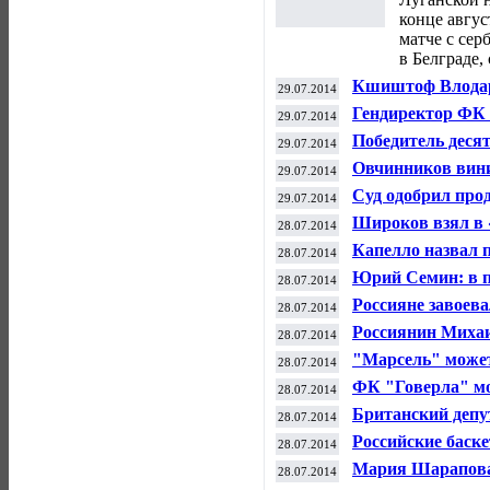
конце авгус
матче с се
в Белграде,
Кшиштоф Влодарч
29.07.2014
боксерском бое 
Гендиректор ФК 
29.07.2014
вернулись в рас
Победитель деся
29.07.2014
определится в Во
Овчинников винит
29.07.2014
Акинфеева на Ч
Суд одобрил про
29.07.2014
Широков взял в 
28.07.2014
Капелло назвал 
28.07.2014
Акинфеева и нет
Юрий Семин: в п
28.07.2014
намерен подстра
Россияне завоев
28.07.2014
по велотреку
Россиянин Миха
28.07.2014
"Марсель" может
28.07.2014
в "Валенсию"
ФК "Говерла" мо
28.07.2014
чемпионате Укра
Британский депу
28.07.2014
кондитерский би
Российские баск
28.07.2014
финале юниорск
Мария Шарапова 
28.07.2014
WTA