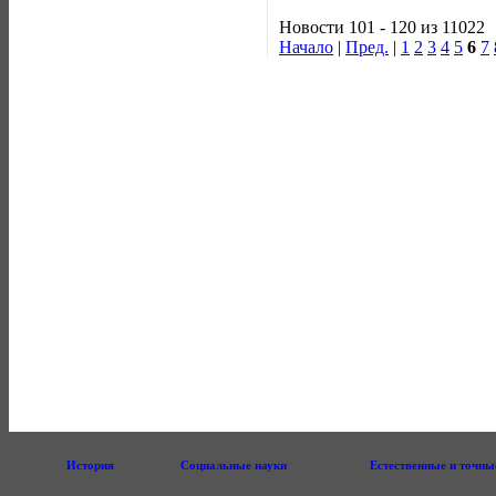
Новости 101 - 120 из 11022
Начало
|
Пред.
|
1
2
3
4
5
6
7
История
Социальные науки
Естественные и точны