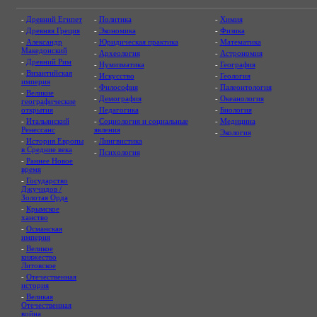
-
Древний Египет
-
Политика
-
Химия
-
Древняя Греция
-
Экономика
-
Физика
-
Александр
-
Юридическая практика
-
Математика
Македонский
-
Археология
-
Астрономия
-
Древний Рим
-
Нумизматика
-
География
-
Византийская
-
Искусство
-
Геология
империя
-
Философия
-
Палеонтология
-
Великие
-
Демография
-
Океанология
географические
открытия
-
Педагогика
-
Биология
-
Итальянский
-
Социология и социальные
-
Медицина
Ренессанс
явления
-
Экология
-
История Европы
-
Лингвистика
в Средние века
-
Психология
-
Раннее Новое
время
-
Государство
Джучидов /
Золотая Орда
-
Крымское
ханство
-
Османская
империя
-
Великое
княжество
Литовское
-
Отечественная
история
-
Великая
Отечественная
война