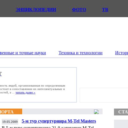
ЭНЦИКЛОПЕДИИ
ФОТО
ТВ
венные и точные науки
Техника и технологии
Истор
Т
ьность людей, организованная по определенным
состоит в сопоставлении их интеллектуальных и
стей, а ...
читать далее »
ПОРТА
СТА
5-м тур супертурнира M-Tel Masters
19.05.2009
В 5-м туре супертурнира 21-й категории M-Tel