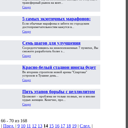
уступил "Реалу", но обошел
трансферный рынок на конт...
"Ювентус"
Спорт
5 самых экзотичных марафонов:
Если обычные марафоны и забеги по городским
носороги, пингвины и Китайская
достопримечательностям кажутся в...
стена
Спорт
Семь шагов для улучшения
Сосредоточившись на нижеизложенных 7 пунктах, Вы
персонального тренинга
сможете разработать более э...
Спорт
Красно-белый стадион иногда будет
Во вторник строители новой арены "Спартака"
трехцветным
устроили в Тушине день...
Спорт
Пять этапов борьбы с целлюлитом
Целлюлит – проблема не только полных, но и вполне
худых женщин. Конечно, про...
Спорт
66 - 70 из 168
|
Пред.
|
9
10
11
12
13
14
15
16
17
18
19
|
След.
|