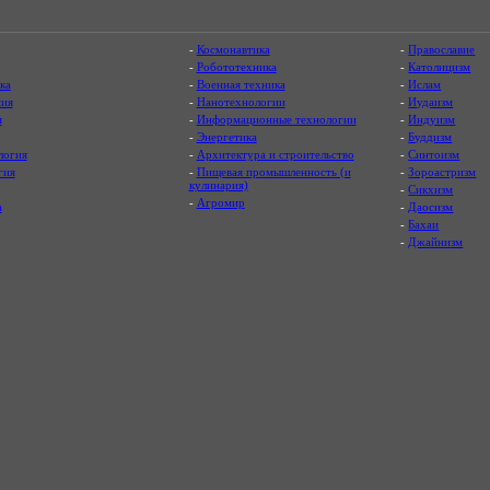
-
Космонавтика
-
Православие
-
Робототехника
-
Католицизм
ка
-
Военная техника
-
Ислам
ия
-
Нанотехнологии
-
Иудаизм
я
-
Информационные технологии
-
Индуизм
-
Энергетика
-
Буддизм
логия
-
Архитектура и строительство
-
Синтоизм
гия
-
Пищевая промышленность (и
-
Зороастризм
кулинария)
-
Сикхизм
-
Агромир
а
-
Даосизм
-
Бахаи
-
Джайнизм