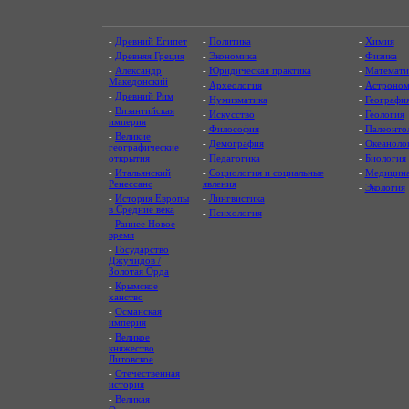
-
Древний Египет
-
Политика
-
Химия
-
Древняя Греция
-
Экономика
-
Физика
-
Александр
-
Юридическая практика
-
Математи
Македонский
-
Археология
-
Астроном
-
Древний Рим
-
Нумизматика
-
Географи
-
Византийская
-
Искусство
-
Геология
империя
-
Философия
-
Палеонто
-
Великие
-
Демография
-
Океаноло
географические
открытия
-
Педагогика
-
Биология
-
Итальянский
-
Социология и социальные
-
Медицин
Ренессанс
явления
-
Экология
-
История Европы
-
Лингвистика
в Средние века
-
Психология
-
Раннее Новое
время
-
Государство
Джучидов /
Золотая Орда
-
Крымское
ханство
-
Османская
империя
-
Великое
княжество
Литовское
-
Отечественная
история
-
Великая