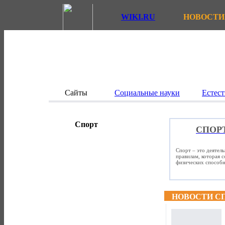
WIKI.RU
НОВОСТИ
Сайты
Социальные науки
Естест
Спорт
СПОР
Спорт – это деятел
правилам, которая 
физических способно
НОВОСТИ С