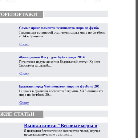
ТОРЕПОРТАЖИ
Самые яркие моменты чемпионата мира по футболу
Завершился групповой этап чемпионата мира по футболу
2014
2014 в Бразилии. ...
Спорт
46-метровый Иисус для Кубка мира 2014
Гигантская надувная копия Бразильской статуи Христа
Спасителя заплыла&...
Спорт
Бразилия перед Чемпионатом мира по футболу 2014
12 июня в Бразилии состоится открытие XX Чемпионата
мира по футболу 20...
Спорт
ЖИЕ СТАТЬИ
Вышла книга: "Весовые меры в
Я потратил бесчисленное количество часов, изучая
торговой практике Античности и
представленную мне рукопись...
Средневековья"