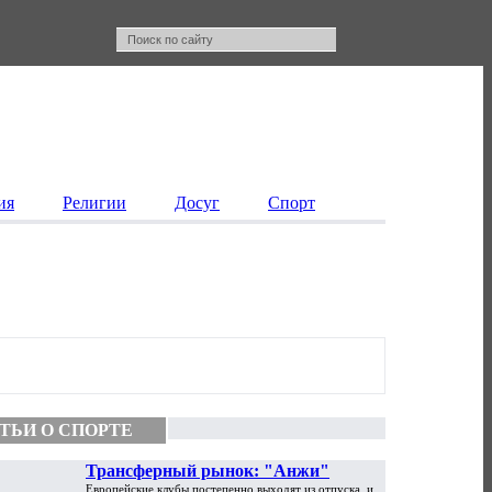
ия
Религии
Досуг
Спорт
ТЬИ О СПОРТЕ
Трансферный рынок: "Анжи"
Европейские клубы постепенно выходят из отпуска, и