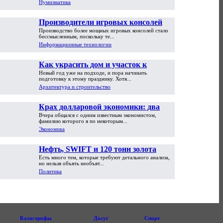
Нумизматика
Производители игровых консолей
Производство более мощных игровых консолей стало
достигли предела возможностей
бессмысленным, поскольку те...
Информационные технологии
Как украсить дом и участок к
Новый год уже на подходе, и пора начинать
Новому году
подготовку к этому празднику. Хотя...
Архитектура и строительство
Крах долларовой экономики: два
Вчера общался с одним известным экономистом,
пути обрушения
фамилию которого я по некоторым...
Экономика
Нефть, SWIFT и 120 тонн золота
Есть много тем, которые требуют детального анализа,
но нельзя объять необъят...
Политика
Катастрофы
Досуг
Спорт