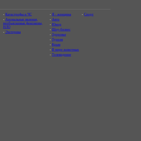
-
Катастрофы и ЧС
-
Я - женщина
-
Спорт
-
Аномальные явления,
-
Авто
необъяснимые феномены,
-
Юмор
НЛО
-
Шоу-бизнес
-
Эзотерика
-
Здоровье
-
Туризм
-
Крым
-
В мире животных
-
Телевидение