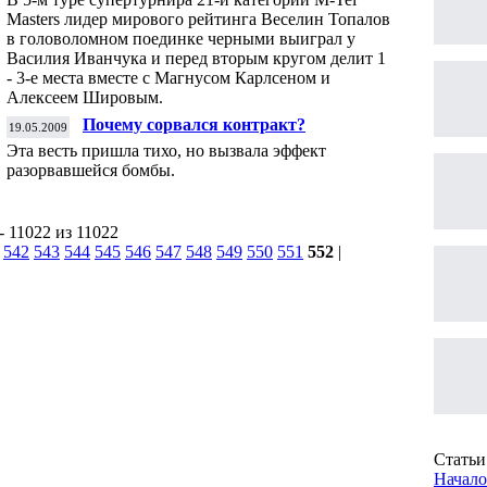
Masters лидер мирового рейтинга Веселин Топалов
в головоломном поединке черными выиграл у
Василия Иванчука и перед вторым кругом делит 1
- 3-е места вместе с Магнусом Карлсеном и
Алексеем Шировым.
Почему сорвался контракт?
19.05.2009
Эта весть пришла тихо, но вызвала эффект
разорвавшейся бомбы.
- 11022 из 11022
|
542
543
544
545
546
547
548
549
550
551
552
|
Статьи 
Начало