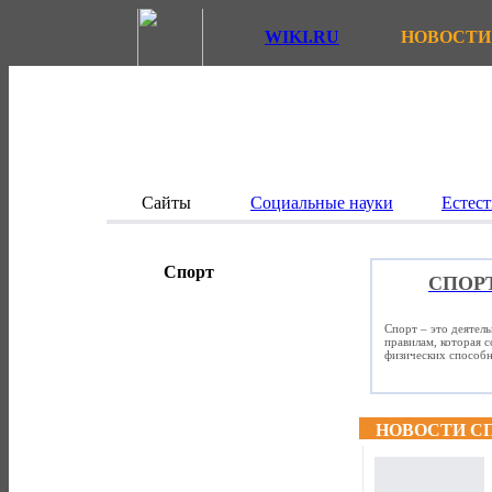
WIKI.RU
НОВОСТИ
Сайты
Социальные науки
Естест
Спорт
СПОР
Спорт – это деятел
правилам, которая 
физических способно
НОВОСТИ С