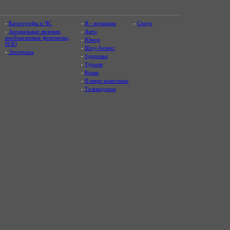
-
Катастрофы и ЧС
-
Я - женщина
-
Спорт
-
Аномальные явления,
-
Авто
необъяснимые феномены,
-
Юмор
НЛО
-
Шоу-бизнес
-
Эзотерика
-
Здоровье
-
Туризм
-
Крым
-
В мире животных
-
Телевидение