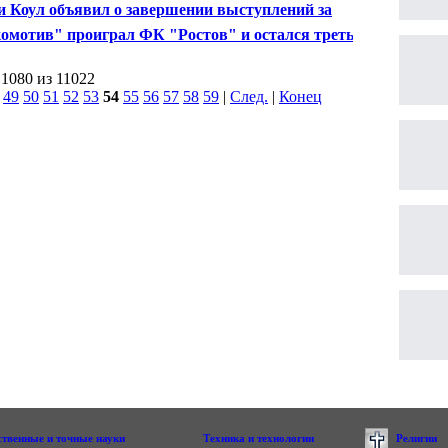
им футболистом сезона во Франции
 Коул объявил о завершении выступлений за
ную Англии по футболу
омотив" проиграл ФК "Ростов" и остался третьим в
ионате России
 1080 из 11022
|
49
50
51
52
53
54
55
56
57
58
59
|
След.
|
Конец
ственные и точные науки
Техника и технологии
Религии