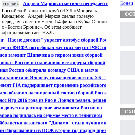
Конец
Андрей Марков отметился передачей в
13.05.2014
матче Кубка Стэнли
Российский защитник клуба НХЛ «Монреаль
ФО
Канадиенс» Андрей Марков сделал голевую
передачу в шестом матче 1/4 финала Кубка Стэнли
с «Бостон Брюинс». Об этом сообщает
официальный сайт НХЛ.
нг "Нас не догонят" украсит автобус сборной России
утболу на ЧМ-2014 в Бразилии
идент ФИФА потребовал жестких мер от РФС по
денту на матче "Зенит" - "Динамо"
нов заменит Шипачева в первом звене сборной
ии по хоккею в матче с командой США
ионат России по плаванию: все лидеры сборной
упят в "Олимпийском"
ная России обыграла команду США в матче
ионата мира по хоккею
ы запретили Ялонену совмещение постов, ХК "Лев"
 нового тренера - клуб
идент FIA поддерживает проведение российского
а "Формулы-1"
лло объявил расширенный состав сборной России на
нос Игр 2016 года из Рио в Лондон реален, решение
т после ЧМ по футболу
о допустил расширение чемпионата России по
СХО
олу
пова поднялась на седьмое место в теннисном
инге
йболистки казанского "Динамо" стали лучшими на
ионате мира среди клубов
ан Ибрагимович из ПСЖ второй год подряд признан