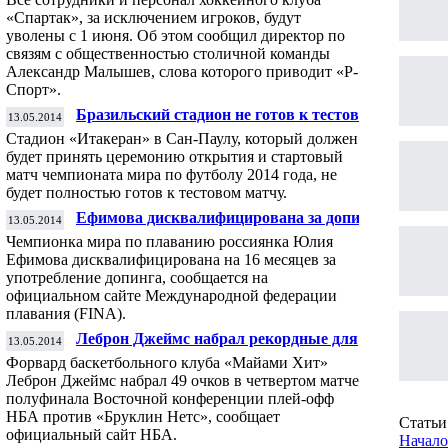
«Спартак», за исключением игроков, будут
уволены с 1 июня. Об этом сообщил директор по
связям с общественностью столичной команды
Александр Малышев, слова которого приводит «Р-
Спорт».
Бразильский стадион не готов к тестовому
13.05.2014
матчу перед ЧМ по футболу
Стадион «Итакеран» в Сан-Паулу, который должен
будет принять церемонию открытия и стартовый
матч чемпионата мира по футболу 2014 года, не
будет полностью готов к тестовом матчу.
Ефимова дисквалифицирована за допинг
13.05.2014
на 16 месяцев, но сможет поехать на
Чемпионка мира по плаванию россиянка Юлия
ЧМ-2015
Ефимова дисквалифицирована на 16 месяцев за
употребление допинга, сообщается на
официальном сайте Международной федерации
плавания (FINA).
Леброн Джеймс набрал рекордные для
13.05.2014
«Майами» 49 очков в матче плей-офф
Форвард баскетбольного клуба «Майами Хит»
Леброн Джеймс набрал 49 очков в четвертом матче
полуфинала Восточной конференции плей-офф
НБА против «Бруклин Нетс», сообщает
Статьи 
официальный сайт НБА.
Начало