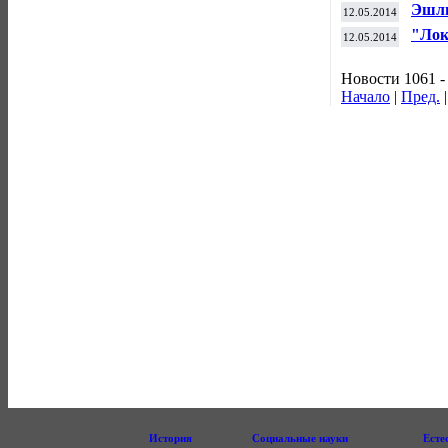
лучш
Эшли
12.05.2014
сбор
"Лок
12.05.2014
чемп
Новости 1061 -
Начало
|
Пред.
История
Социальные науки
Есте