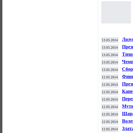
Лозу
13.05.2014
по ф
През
13.05.2014
инци
Тихо
13.05.2014
Росс
Чемп
13.05.2014
выст
Сбор
13.05.2014
чемп
Финн
12.05.2014
ищет
През
12.05.2014
этап
Капе
12.05.2014
ЧМ
Пере
12.05.2014
буде
Мутк
12.05.2014
футб
Шара
12.05.2014
рейт
Воле
12.05.2014
чемп
Злат
12.05.2014