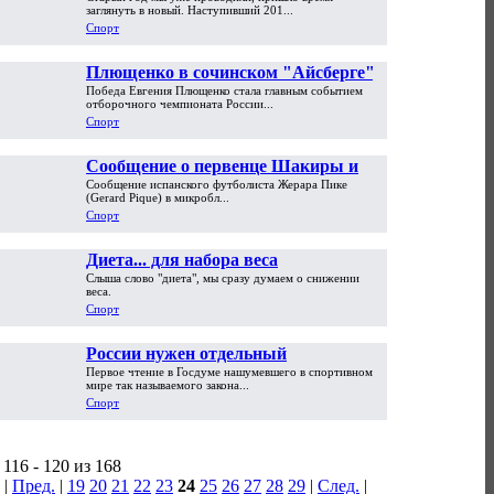
спортивных событий года
заглянуть в новый. Наступивший 201...
Спорт
Плющенко в сочинском "Айсберге"
Победа Евгения Плющенко стала главным событием
стал десятикратным чемпионом
отборочного чемпионата России...
России
Спорт
Сообщение о первенце Шакиры и
Сообщение испанского футболиста Жерара Пике
футболиста Пике оказалось
(Gerard Pique) в микробл...
розыгрышем
Спорт
Диета... для набора веса
Слыша слово "диета", мы сразу думаем о снижении
веса.
Спорт
России нужен отдельный
Первое чтение в Госдуме нашумевшего в спортивном
футбольный закон
мире так называемого закона...
Спорт
116 - 120 из 168
|
Пред.
|
19
20
21
22
23
24
25
26
27
28
29
|
След.
|