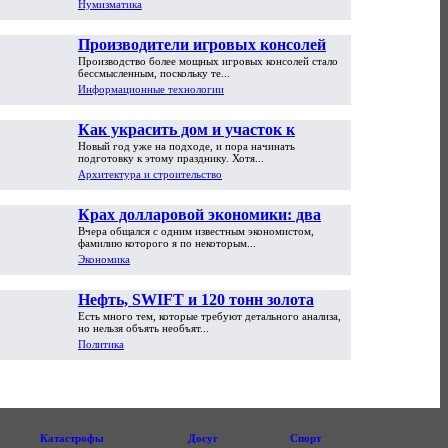
Нумизматика
Производители игровых консолей
Производство более мощных игровых консолей стало
достигли предела возможностей
бессмысленным, поскольку те...
Информационные технологии
Как украсить дом и участок к
Новый год уже на подходе, и пора начинать
Новому году
подготовку к этому празднику. Хотя...
Архитектура и строительство
Крах долларовой экономики: два
Вчера общался с одним известным экономистом,
пути обрушения
фамилию которого я по некоторым...
Экономика
Нефть, SWIFT и 120 тонн золота
Есть много тем, которые требуют детального анализа,
но нельзя объять необъят...
Политика
Катастрофы
Досуг
Спорт