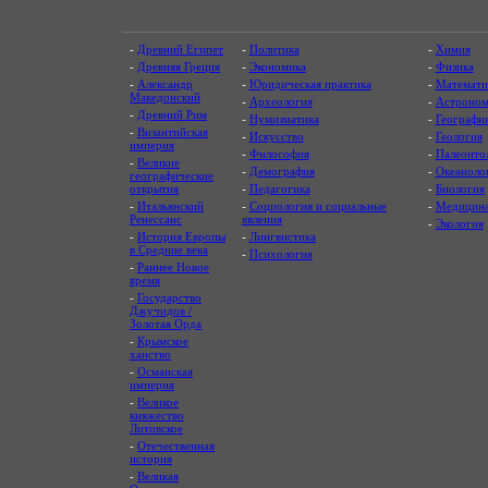
-
Древний Египет
-
Политика
-
Химия
-
Древняя Греция
-
Экономика
-
Физика
-
Александр
-
Юридическая практика
-
Математи
Македонский
-
Археология
-
Астроном
-
Древний Рим
-
Нумизматика
-
Географи
-
Византийская
-
Искусство
-
Геология
империя
-
Философия
-
Палеонто
-
Великие
-
Демография
-
Океаноло
географические
открытия
-
Педагогика
-
Биология
-
Итальянский
-
Социология и социальные
-
Медицин
Ренессанс
явления
-
Экология
-
История Европы
-
Лингвистика
в Средние века
-
Психология
-
Раннее Новое
время
-
Государство
Джучидов /
Золотая Орда
-
Крымское
ханство
-
Османская
империя
-
Великое
княжество
Литовское
-
Отечественная
история
-
Великая