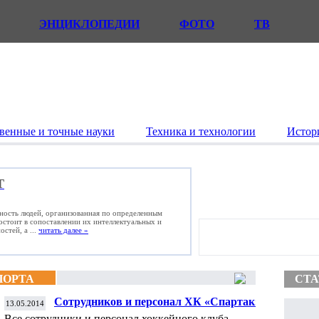
ЭНЦИКЛОПЕДИИ
ФОТО
ТВ
венные и точные науки
Техника и технологии
Истор
Т
ьность людей, организованная по определенным
состоит в сопоставлении их интеллектуальных и
стей, а ...
читать далее »
ПОРТА
СТА
Сотрудников и персонал ХК «Спартак»
13.05.2014
уволят в июне
Все сотрудники и персонал хоккейного клуба