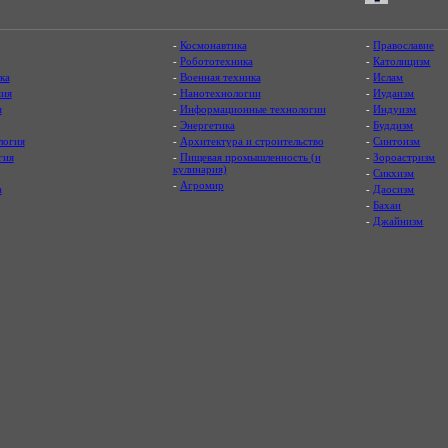
-
Космонавтика
-
Православие
-
Робототехника
-
Католицизм
ка
-
Военная техника
-
Ислам
ия
-
Нанотехнологии
-
Иудаизм
я
-
Информационные технологии
-
Индуизм
-
Энергетика
-
Буддизм
логия
-
Архитектура и строительство
-
Синтоизм
гия
-
Пищевая промышленность (и
-
Зороастризм
кулинария)
-
Сикхизм
-
Агромир
а
-
Даосизм
-
Бахаи
-
Джайнизм