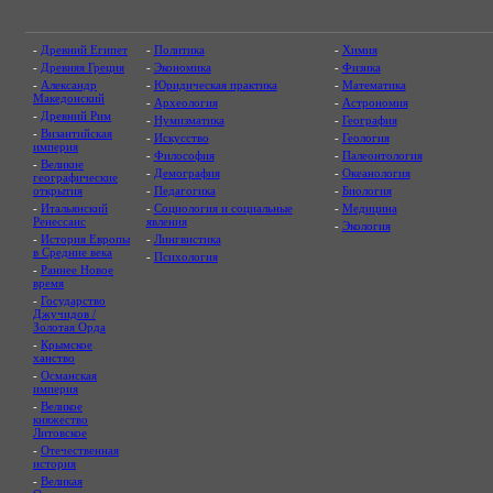
-
Древний Египет
-
Политика
-
Химия
-
Древняя Греция
-
Экономика
-
Физика
-
Александр
-
Юридическая практика
-
Математика
Македонский
-
Археология
-
Астрономия
-
Древний Рим
-
Нумизматика
-
География
-
Византийская
-
Искусство
-
Геология
империя
-
Философия
-
Палеонтология
-
Великие
-
Демография
-
Океанология
географические
открытия
-
Педагогика
-
Биология
-
Итальянский
-
Социология и социальные
-
Медицина
Ренессанс
явления
-
Экология
-
История Европы
-
Лингвистика
в Средние века
-
Психология
-
Раннее Новое
время
-
Государство
Джучидов /
Золотая Орда
-
Крымское
ханство
-
Османская
империя
-
Великое
княжество
Литовское
-
Отечественная
история
-
Великая