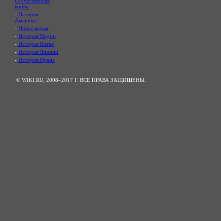
Отечественная
война
-
История
Америки
-
Новое время
-
История Индии
-
История Китая
-
История Японии
-
История Ирана
© WIKI.RU, 2008–2017 Г. ВСЕ ПРАВА ЗАЩИЩЕНЫ.