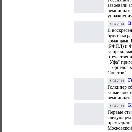
завоевали з
чемпионате
упражнения
В
18.05.2014
к
В воскресе
э
будут сыгр
командами 
(РФПЛ) и Ф
за право вы
отечественн
"Уфа" приме
"Торпедо" 
Советов".
Г
18.05.2014
с
Голкипер с
займет мест
чемпионате
К
18.05.2014
т
Первые стык
с
следующем 
премьер-лиг
Московской