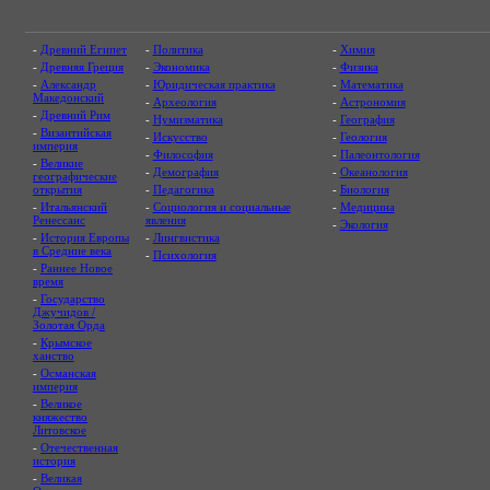
-
Древний Египет
-
Политика
-
Химия
-
Древняя Греция
-
Экономика
-
Физика
-
Александр
-
Юридическая практика
-
Математика
Македонский
-
Археология
-
Астрономия
-
Древний Рим
-
Нумизматика
-
География
-
Византийская
-
Искусство
-
Геология
империя
-
Философия
-
Палеонтология
-
Великие
-
Демография
-
Океанология
географические
открытия
-
Педагогика
-
Биология
-
Итальянский
-
Социология и социальные
-
Медицина
Ренессанс
явления
-
Экология
-
История Европы
-
Лингвистика
в Средние века
-
Психология
-
Раннее Новое
время
-
Государство
Джучидов /
Золотая Орда
-
Крымское
ханство
-
Османская
империя
-
Великое
княжество
Литовское
-
Отечественная
история
-
Великая