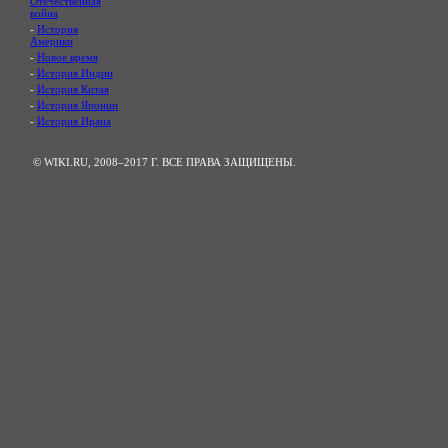
Отечественная
война
-
История
Америки
-
Новое время
-
История Индии
-
История Китая
-
История Японии
-
История Ирана
© WIKI.RU, 2008–2017 Г. ВСЕ ПРАВА ЗАЩИЩЕНЫ.