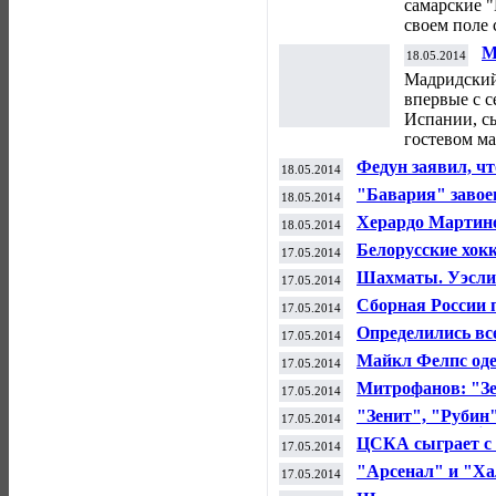
самарские "
своем поле 
М
18.05.2014
с
Мадридский
впервые с с
Испании, с
гостевом ма
Федун заявил, чт
18.05.2014
Аленичеву и ище
"Бавария" завое
18.05.2014
Херардо Мартино 
18.05.2014
тренера "Барсе
Белорусские хок
17.05.2014
матче чемпионат
Шахматы. Уэсли
17.05.2014
Сборная России 
17.05.2014
чемпионата мира
Определились вс
17.05.2014
Майкл Фелпс оде
17.05.2014
в спорт
Митрофанов: "З
17.05.2014
соглашение за н
"Зенит", "Рубин
17.05.2014
финансового fair 
ЦСКА сыграет с 
17.05.2014
четырех" Еврол
"Арсенал" и "Ха
17.05.2014
Англии по футбо