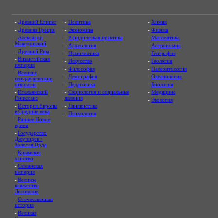
-
Древний Египет
-
Политика
-
Химия
-
Древняя Греция
-
Экономика
-
Физика
-
Александр
-
Юридическая практика
-
Математика
Македонский
-
Археология
-
Астрономия
-
Древний Рим
-
Нумизматика
-
География
-
Византийская
-
Искусство
-
Геология
империя
-
Философия
-
Палеонтология
-
Великие
-
Демография
-
Океанология
географические
открытия
-
Педагогика
-
Биология
-
Итальянский
-
Социология и социальные
-
Медицина
Ренессанс
явления
-
Экология
-
История Европы
-
Лингвистика
в Средние века
-
Психология
-
Раннее Новое
время
-
Государство
Джучидов /
Золотая Орда
-
Крымское
ханство
-
Османская
империя
-
Великое
княжество
Литовское
-
Отечественная
история
-
Великая