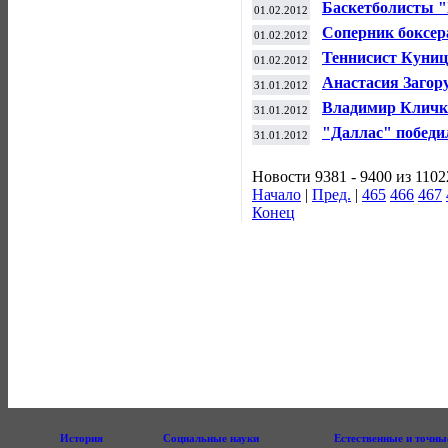
Баскетболисты "
01.02.2012
Кубка Европы
Соперник боксер
01.02.2012
бою с Лебедевым
Теннисист Куниц
01.02.2012
Монпелье
Анастасия Загор
31.01.2012
по биатлону в С
Владимир Кличк
31.01.2012
года
"Даллас" победи
31.01.2012
НБА
Новости 9381 - 9400 из 1102
Начало
|
Пред.
|
465
466
467
Конец
История
Социальные науки
Естественные и точны