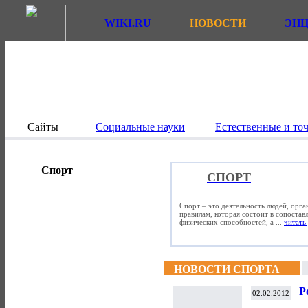
WIKI.RU
НОВОСТИ
ЭН
Сайты
Социальные науки
Естественные и то
Спорт
СПОРТ
Спорт – это деятельность людей, орг
правилам, которая состоит в сопостав
физических способностей, а ...
читать 
НОВОСТИ СПОРТА
Р
02.02.2012
"