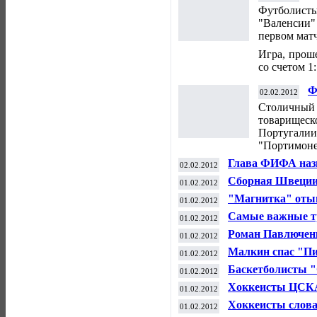
в
Футболис
"Валенсии
первом мат
Игра, проше
со счетом 1:
Ф
02.02.2012
"
Столичный 
товарищеск
Португалии
"Портимоне
Глава ФИФА назв
02.02.2012
беспорядки на ст
Сборная Швеции
01.02.2012
хоккею с мячом
"Магнитка" отыг
01.02.2012
матче КХЛ
Самые важные т
01.02.2012
клубах
Роман Павлючен
01.02.2012
Малкин спас "Пит
01.02.2012
сирены
Баскетболисты "
01.02.2012
Топ-16 Кубка Е
Хоккеисты ЦСКА
01.02.2012
дерби в КХЛ
Хоккеисты слова
01.02.2012
выездном матче