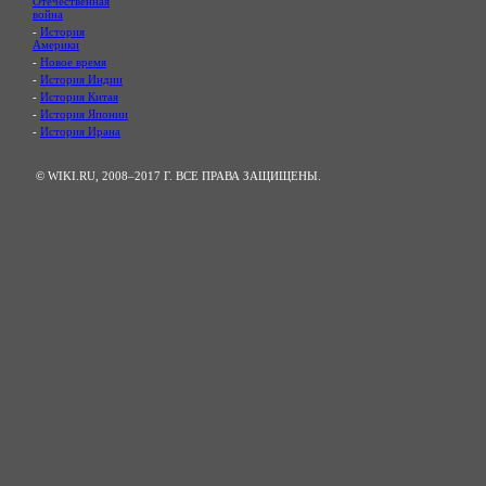
Отечественная
война
-
История
Америки
-
Новое время
-
История Индии
-
История Китая
-
История Японии
-
История Ирана
© WIKI.RU, 2008–2017 Г. ВСЕ ПРАВА ЗАЩИЩЕНЫ.