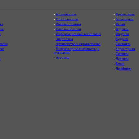
-
Космонавтика
-
Православие
-
Робототехника
-
Католицизм
ка
-
Военная техника
-
Ислам
ия
-
Нанотехнологии
-
Иудаизм
я
-
Информационные технологии
-
Индуизм
-
Энергетика
-
Буддизм
логия
-
Архитектура и строительство
-
Синтоизм
гия
-
Пищевая промышленность (и
-
Зороастризм
кулинария)
-
Сикхизм
-
Агромир
а
-
Даосизм
-
Бахаи
-
Джайнизм