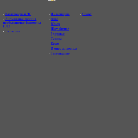
-
Катастрофы и ЧС
-
Я - женщина
-
Спорт
-
Аномальные явления,
-
Авто
необъяснимые феномены,
-
Юмор
НЛО
-
Шоу-бизнес
-
Эзотерика
-
Здоровье
-
Туризм
-
Крым
-
В мире животных
-
Телевидение