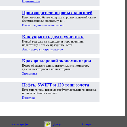
Нумизматика
Производители игровых консолей
Производство более мощных игровых консолей стало
достигли предела возможностей
бессмысленным, поскольку те...
Информационные технологии
Как украсить дом и участок к
Новый год уже на подходе, и пора начинать
Новому году
подготовку к этому празднику. Хотя...
Архитектура и строительство
Крах долларовой экономики: два
Вчера общался с одним известным экономистом,
пути обрушения
фамилию которого я по некоторым...
Экономика
Нефть, SWIFT и 120 тонн золота
Есть много тем, которые требуют детального анализа,
но нельзя объять необъят...
Политика
Катастрофы
Досуг
Спорт