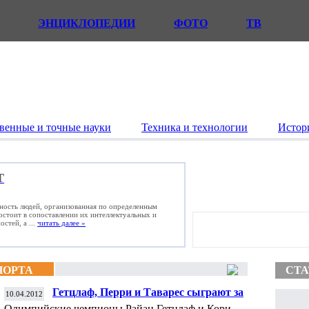
ЭНЦИКЛОПЕДИИ
ФОТО
ТВ
венные и точные науки
Техника и технологии
Истор
Т
ьность людей, организованная по определенным
состоит в сопоставлении их интеллектуальных и
стей, а ...
читать далее »
ПОРТА
СТА
Гетцлаф, Перри и Таварес сыграют за
10.04.2012
сборную Канады на ЧМ по хоккею
Олимпийские чемпионы Райан Гетцлаф и Кори