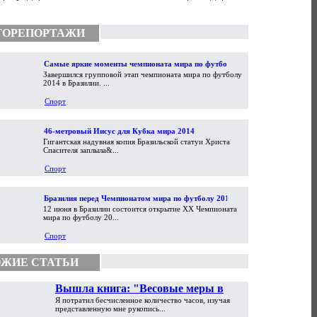
ТОРЕПОРТАЖИ
Самые яркие моменты чемпионата мира по футболу
Завершился групповой этап чемпионата мира по футболу
2014
2014 в Бразилии. ...
Спорт
46-метровый Иисус для Кубка мира 2014
Гигантская надувная копия Бразильской статуи Христа
Спасителя заплыла&...
Спорт
Бразилия перед Чемпионатом мира по футболу 2014
12 июня в Бразилии состоится открытие XX Чемпионата
мира по футболу 20...
Спорт
ЖИЕ СТАТЬИ
Вышла книга: "Весовые меры в
Я потратил бесчисленное количество часов, изучая
торговой практике Античности и
представленную мне рукопись...
Средневековья"