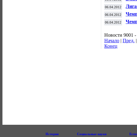
Лига
06.04.2012
Чемп
06.04.2012
Чемп
06.04.2012
Новости 9001 -
Начало
|
Пред.
Конец
История
Социальные науки
Есте