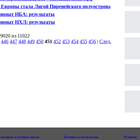
 Европы стала Лигой Пиренейского полуострова
ионат НБА: результаты
ионат НХЛ: результаты
 9020 из 11022
|
446
447
448
449
450
451
452
453
454
455
456
|
След.
|
ственные и точные науки
Техника и технологии
Религии