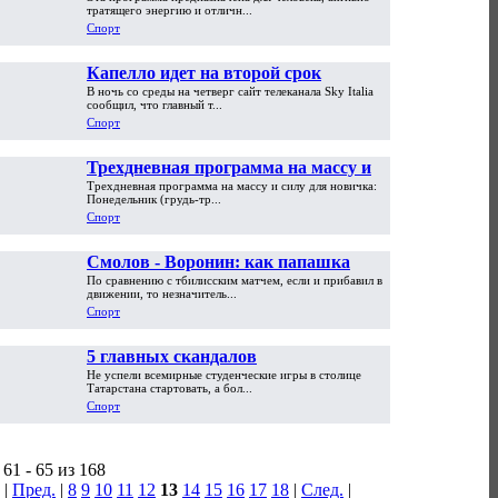
пикапера
тратящего энергию и отличн...
Спорт
Капелло идет на второй срок
В ночь со среды на четверг сайт телеканала Sky Italia
сообщил, что главный т...
Спорт
Трехдневная программа на массу и
Трехдневная программа на массу и силу для новичка:
силу для новичка
Понедельник (грудь-тр...
Спорт
Смолов - Воронин: как папашка
По сравнению с тбилисским матчем, если и прибавил в
сынка перебегал
движении, то незначитель...
Спорт
5 главных скандалов
Не успели всемирные студенческие игры в столице
Универсиады-2013 в Казани
Татарстана стартовать, а бол...
Спорт
61 - 65 из 168
|
Пред.
|
8
9
10
11
12
13
14
15
16
17
18
|
След.
|