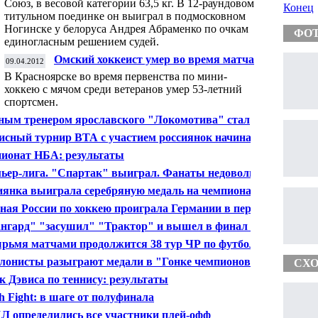
Союз, в весовой категории 63,5 кг. В 12-раундовом
Конец
титульном поединке он выиграл в подмосковном
Ногинске у белоруса Андрея Абраменко по очкам
ФО
единогласным решением судей.
Омский хоккеист умер во время матча
09.04.2012
В Красноярске во время первенства по мини-
хоккею с мячом среди ветеранов умер 53-летний
спортсмен.
ным тренером ярославского "Локомотива" стал
иканец
исный турнир ВТА с участием россиянок начинается
нии
ионат НБА: результаты
ьер-лига. "Спартак" выиграл. Фанаты недовольны
иянка выиграла серебряную медаль на чемпионате
 по велотреку
ная России по хоккею проиграла Германии в первом
е
нгард" "засушил" "Трактор" и вышел в финал плей-
 КХЛ
рьмя матчами продолжится 38 тур ЧР по футболу
лонисты разыграют медали в "Гонке чемпионов"
СХО
к Дэвиса по теннису: результаты
h Fight: в шаге от полуфинала
Л определились все участники плей-офф