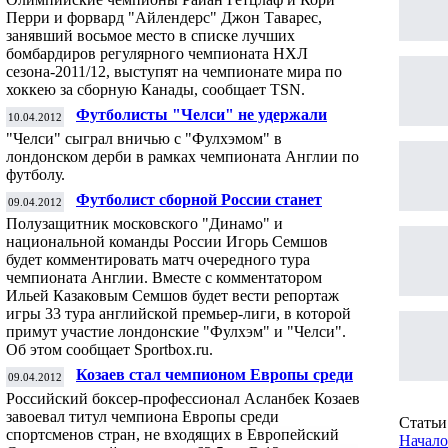
Перри и форвард "Айлендерс" Джон Таварес,
занявший восьмое место в списке лучших
бомбардиров регулярного чемпионата НХЛ
сезона-2011/12, выступят на чемпионате мира по
хоккею за сборную Канады, сообщает
TSN
.
Футболисты "Челси" не удержали
10.04.2012
победный счет в игре с "Фулхэмом"
"Челси" сыграл вничью с "Фулхэмом" в
лондонском дерби в рамках чемпионата Англии по
футболу.
Футболист сборной России станет
09.04.2012
телекомментатором
Полузащитник московского "Динамо" и
национальной команды России Игорь Семшов
будет комментировать матч очередного тура
чемпионата Англии. Вместе с комментатором
Ильей Казаковым Семшов будет вести репортаж
игры 33 тура английской премьер-лиги, в которой
примут участие лондонские "Фулхэм" и "Челси"
.
Об этом сообщает Sportbox.ru.
Козаев стал чемпионом Европы среди
09.04.2012
профи
Российский боксер-профессионал Асланбек Козаев
завоевал титул чемпиона Европы среди
Статьи 
спортсменов стран, не входящих в Европейский
Начало