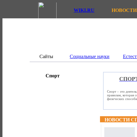
WIKI.RU
НОВОСТИ
Сайты
Социальные науки
Естест
Спорт
СПОР
Спорт – это деятел
правилам, которая 
физических способно
НОВОСТИ С