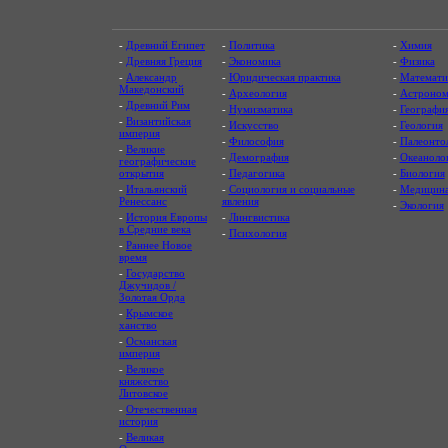
-
Древний Египет
-
Политика
-
Химия
-
Древняя Греция
-
Экономика
-
Физика
-
Александр
-
Юридическая практика
-
Математи
Македонский
-
Археология
-
Астроном
-
Древний Рим
-
Нумизматика
-
Географи
-
Византийская
-
Искусство
-
Геология
империя
-
Философия
-
Палеонто
-
Великие
-
Демография
-
Океаноло
географические
открытия
-
Педагогика
-
Биология
-
Итальянский
-
Социология и социальные
-
Медицин
Ренессанс
явления
-
Экология
-
История Европы
-
Лингвистика
в Средние века
-
Психология
-
Раннее Новое
время
-
Государство
Джучидов /
Золотая Орда
-
Крымское
ханство
-
Османская
империя
-
Великое
княжество
Литовское
-
Отечественная
история
-
Великая