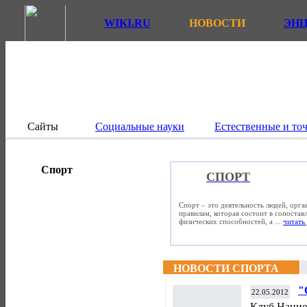
WIKI.RU
НОВОСТИ
ЭН
Сайты
Социальные науки
Естественные и то
Спорт
СПОРТ
Спорт – это деятельность людей, орг
правилам, которая состоит в сопостав
физических способностей, а ...
читать 
НОВОСТИ СПОРТА
"
22.05.2012
о
Клуб Нацио