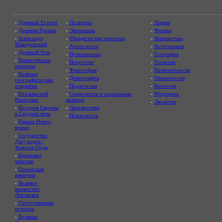
-
Древний Египет
-
Политика
-
Химия
-
Древняя Греция
-
Экономика
-
Физика
-
Александр
-
Юридическая практика
-
Математика
Македонский
-
Археология
-
Астрономия
-
Древний Рим
-
Нумизматика
-
География
-
Византийская
-
Искусство
-
Геология
империя
-
Философия
-
Палеонтология
-
Великие
-
Демография
-
Океанология
географические
открытия
-
Педагогика
-
Биология
-
Итальянский
-
Социология и социальные
-
Медицина
Ренессанс
явления
-
Экология
-
История Европы
-
Лингвистика
в Средние века
-
Психология
-
Раннее Новое
время
-
Государство
Джучидов /
Золотая Орда
-
Крымское
ханство
-
Османская
империя
-
Великое
княжество
Литовское
-
Отечественная
история
-
Великая