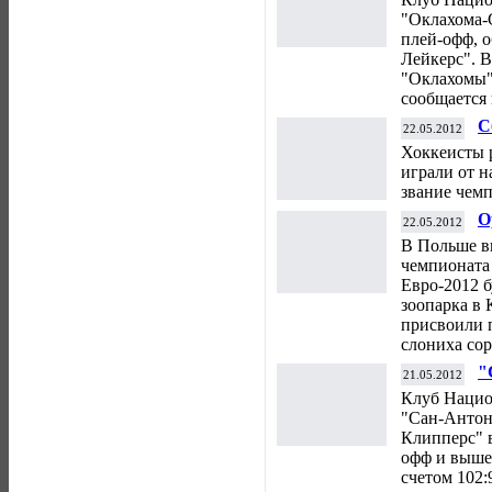
"Оклахома-
плей-офф, 
Лейкерс". В
"Оклахомы" 
сообщается
С
22.05.2012
и
Хоккеисты 
играли от н
звание чем
О
22.05.2012
В Польше в
чемпионата
Евро-2012 б
зоопарка в 
присвоили 
слониха сор
"
21.05.2012
о
Клуб Нацио
"Сан-Антон
Клипперс" в
офф и вышел
счетом 102: