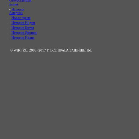
Отечественная
война
-
История
Америки
-
Новое время
-
История Индии
-
История Китая
-
История Японии
-
История Ирана
© WIKI.RU, 2008–2017 Г. ВСЕ ПРАВА ЗАЩИЩЕНЫ.