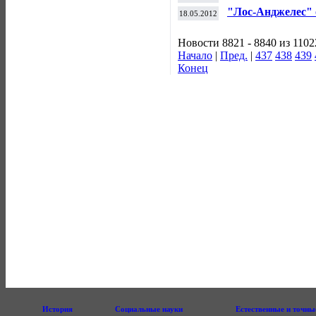
"Лос-Анджелес" 
18.05.2012
Кубка Стэнли по
Новости 8821 - 8840 из 1102
Начало
|
Пред.
|
437
438
439
Конец
История
Социальные науки
Естественные и точны