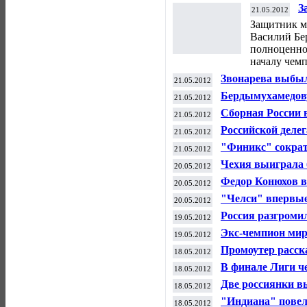
З
21.05.2012
Е
Защитник м
Василий Бер
полноценно 
началу чем
Звонарева выбыл
21.05.2012
Бердымухамедову
21.05.2012
футболу
Сборная России 
21.05.2012
Российской деле
21.05.2012
алкоголь
"Финикс" сократ
21.05.2012
финала Кубка С
Чехия выиграла 
20.05.2012
Федор Конюхов в
20.05.2012
"Челси" впервы
20.05.2012
Россия разгроми
19.05.2012
Экс-чемпион ми
19.05.2012
удостоен прести
Промоутер расск
18.05.2012
В финале Лиги ч
18.05.2012
«Челси»
Две россиянки в
18.05.2012
завоевали бронз
"Индиана" повел
18.05.2012