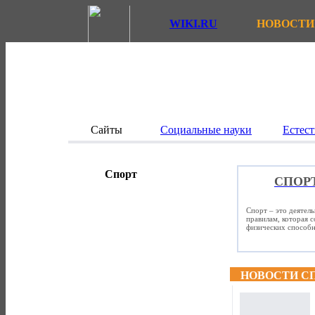
WIKI.RU
НОВОСТИ
Сайты
Социальные науки
Естест
Спорт
СПОР
Спорт – это деятел
правилам, которая 
физических способно
НОВОСТИ С