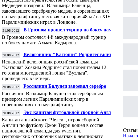
соревнованиях по пауэрлифтингу
Медведев поздравил Владимира Балынца,
завоевавшего серебряную медаль в соревнованиях
по пауэрлифтингу /весовая категория 48 кг/ на ХIV
Паралимпийских играх в Лондоне.
В Грозном прошел турнир по боксу памяти
31.08.2012
Ахмата Кадырова
В Грозном состоялся 4-й международный турнир
по боксу памяти Ахмата Кадырова.
Велогонщик "Катюши" Родригес выиграл
30.08.2012
12-й этап "Вуэльты"
Испанский велогонщик российской команды
"Катюша" Хоаким Родригес стал победителем 12-
го этапа многодневной гонки "Вуэльта",
прошедшего в четверг.
Россиянин Балунец завоевал серебро
30.08.2012
Паралимпиады в пауэрлифтинге
Россиянин Владимир Балунец стал серебряным
призером летних Паралимпийских игр в
соревнованиях по пауэрлифтингу.
Экс-капитан футбольной сборной Англии
30.08.2012
Джон Терри вновь вызван в состав
Капитан английского "Челси", игрок сборной
национальной команды
Англии по футболу Джон Терри вошел в состав
Статьи 
национальной команды для участия в
Начало
сентябрьских отборочных матчах к чемпионату