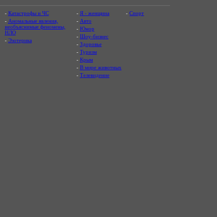
-
Катастрофы и ЧС
-
Я - женщина
-
Спорт
-
Аномальные явления,
-
Авто
необъяснимые феномены,
-
Юмор
НЛО
-
Шоу-бизнес
-
Эзотерика
-
Здоровье
-
Туризм
-
Крым
-
В мире животных
-
Телевидение