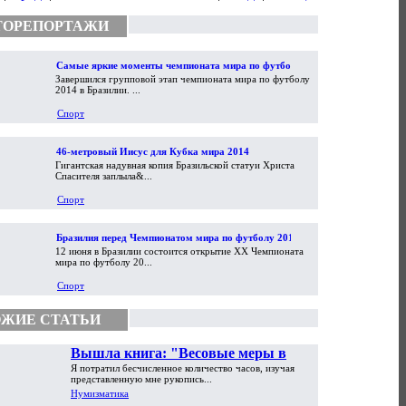
ТОРЕПОРТАЖИ
Самые яркие моменты чемпионата мира по футболу
Завершился групповой этап чемпионата мира по футболу
2014
2014 в Бразилии. ...
Спорт
46-метровый Иисус для Кубка мира 2014
Гигантская надувная копия Бразильской статуи Христа
Спасителя заплыла&...
Спорт
Бразилия перед Чемпионатом мира по футболу 2014
12 июня в Бразилии состоится открытие XX Чемпионата
мира по футболу 20...
Спорт
ЖИЕ СТАТЬИ
Вышла книга: "Весовые меры в
Я потратил бесчисленное количество часов, изучая
торговой практике Античности и
представленную мне рукопись...
Средневековья"
Нумизматика