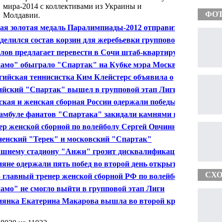
мира-2014 с коллективами из Украины и
ФО
Молдавии.
ая золотая медаль Паралимпиады-2012 отправится в
й
делился состав корзин для жеребьевки группового
а Лиги чемпионов по футболу
лов предлагает перевести в Сочи штаб-квартиру
и спортивных федераций
амо" обыграло "Спартак" на Кубке мэра Москвы
гийская теннисистка Ким Клейстерс объявила о
ршении карьеры
ийский "Спартак" вышел в групповой этап Лиги
ионов
кая и женская сборная России одержали победы во
туре Всемирной шахматной Олимпиады в Турции
амбуле фанатов "Спартака" закидали камнями и
лками
ер женской сборной по волейболу Сергей Овчинников
найден повешенным в номере гостиницы
ненский "Терек" и московский "Спартак"
афованы КДК РФС на 280 тысяч рублей
шнему стадиону "Анжи" грозит дисквалификация
ияне одержали пять побед во второй день открытого
ионата США по теннису
СХО
 главный тренер женской сборной РФ по волейболу
ей Овчинников
амо" не смогло выйти в групповой этап Лиги
опы
иянка Екатерина Макарова вышла во второй круг
ытого чемпионата США по теннису