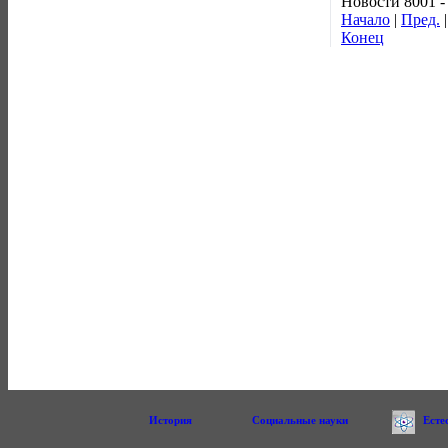
Новости 8001 -
Начало
|
Пред.
Конец
История
Социальные науки
Есте