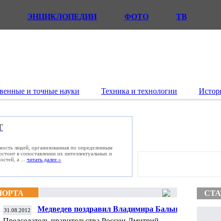
ЭНЦИКЛОПЕДИИ
ФОТО
ТВ
венные и точные науки
Техника и технологии
Истор
Т
ьность людей, организованная по определенным
состоит в сопоставлении их интеллектуальных и
стей, а ...
читать далее »
ПОРТА
СТА
Медведев поздравил Владимира Балынца,
31.08.2012
завоевавшего серебряную медаль в
Председатель правительства России Дмитрий