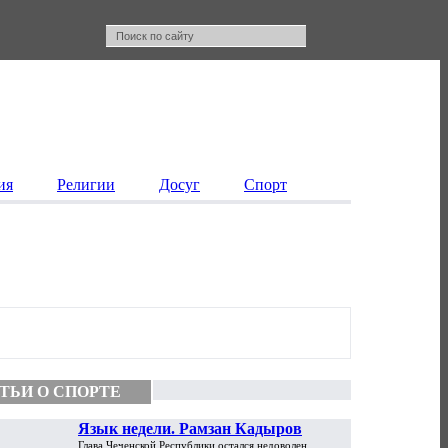
ия
Религии
Досуг
Спорт
ТЬИ О СПОРТЕ
Язык недели. Рамзан Кадыров
Глава Чеченской Республики остался недоволен