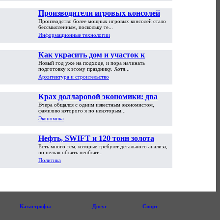
Производители игровых консолей
Производство более мощных игровых консолей стало
достигли предела возможностей
бессмысленным, поскольку те...
Информационные технологии
Как украсить дом и участок к
Новый год уже на подходе, и пора начинать
Новому году
подготовку к этому празднику. Хотя...
Архитектура и строительство
Крах долларовой экономики: два
Вчера общался с одним известным экономистом,
пути обрушения
фамилию которого я по некоторым...
Экономика
Нефть, SWIFT и 120 тонн золота
Есть много тем, которые требуют детального анализа,
но нельзя объять необъят...
Политика
Катастрофы
Досуг
Спорт