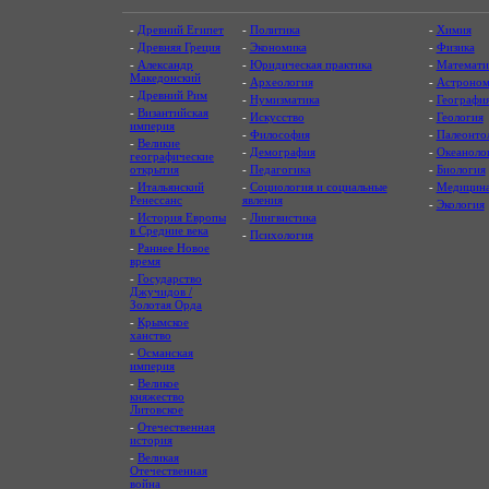
-
Древний Египет
-
Политика
-
Химия
-
Древняя Греция
-
Экономика
-
Физика
-
Александр
-
Юридическая практика
-
Математи
Македонский
-
Археология
-
Астроном
-
Древний Рим
-
Нумизматика
-
Географи
-
Византийская
-
Искусство
-
Геология
империя
-
Философия
-
Палеонто
-
Великие
-
Демография
-
Океаноло
географические
открытия
-
Педагогика
-
Биология
-
Итальянский
-
Социология и социальные
-
Медицин
Ренессанс
явления
-
Экология
-
История Европы
-
Лингвистика
в Средние века
-
Психология
-
Раннее Новое
время
-
Государство
Джучидов /
Золотая Орда
-
Крымское
ханство
-
Османская
империя
-
Великое
княжество
Литовское
-
Отечественная
история
-
Великая
Отечественная
война