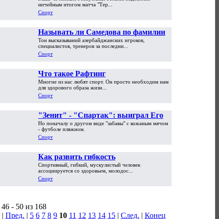
ничейным итогом матча "Тер...
Спорт
Называть ли Самедова по фамилии?
Тон высказываний азербайджанских игроков,
специалистов, тренеров за последни...
Спорт
Что такое Рафтинг
Многие из нас любят спорт. Он просто необходим нам
для здорового образа жизн...
Спорт
"Зенит" - "Спартак": выиграл Его
Но поначалу о другом виде "забавы" с кожаным мячом
Величество футбол
- футболе пляжном.
Спорт
Как развить гибкость
Спортивный, гибкий, мускулистый человек
ассоциируется со здоровьем, молодос...
Спорт
46 - 50 из 168
|
Пред.
|
5
6
7
8
9
10
11
12
13
14
15
|
След.
|
Конец