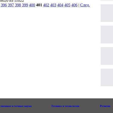
 8020 из 11022
|
396
397
398
399
400
401
402
403
404
405
406
|
След.
|
ственные и точные науки
Техника и технологии
Религии