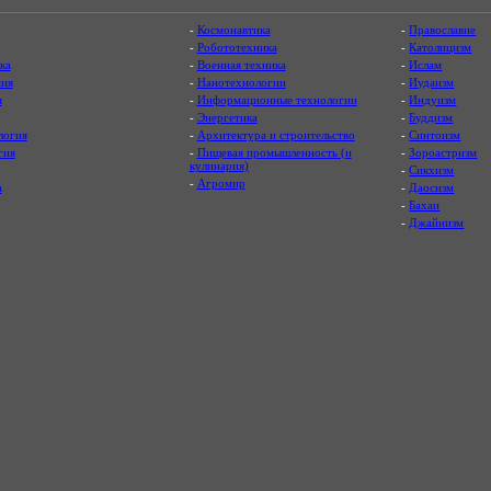
-
Космонавтика
-
Православие
-
Робототехника
-
Католицизм
ка
-
Военная техника
-
Ислам
ия
-
Нанотехнологии
-
Иудаизм
я
-
Информационные технологии
-
Индуизм
-
Энергетика
-
Буддизм
логия
-
Архитектура и строительство
-
Синтоизм
гия
-
Пищевая промышленность (и
-
Зороастризм
кулинария)
-
Сикхизм
-
Агромир
а
-
Даосизм
-
Бахаи
-
Джайнизм