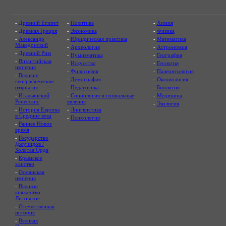
-
Древний Египет
-
Политика
-
Химия
-
Древняя Греция
-
Экономика
-
Физика
-
Александр
-
Юридическая практика
-
Математика
Македонский
-
Археология
-
Астрономия
-
Древний Рим
-
Нумизматика
-
География
-
Византийская
-
Искусство
-
Геология
империя
-
Философия
-
Палеонтология
-
Великие
-
Демография
-
Океанология
географические
открытия
-
Педагогика
-
Биология
-
Итальянский
-
Социология и социальные
-
Медицина
Ренессанс
явления
-
Экология
-
История Европы
-
Лингвистика
в Средние века
-
Психология
-
Раннее Новое
время
-
Государство
Джучидов /
Золотая Орда
-
Крымское
ханство
-
Османская
империя
-
Великое
княжество
Литовское
-
Отечественная
история
-
Великая