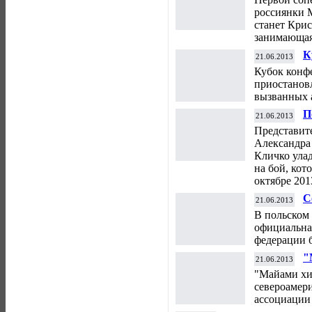
россиянки 
станет Кри
занимающая 
К
21.06.2013
б
Кубок конф
приостановл
вызванных 
П
21.06.2013
к
Представите
Александра
Кличко улад
на бой, кот
октябре 201
С
21.06.2013
м
В польском 
официальна
федерации б
"
21.06.2013
ч
"Майами хи
североамер
ассоциации