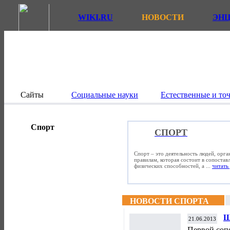
WIKI.RU
НОВОСТИ
ЭН
Сайты
Социальные науки
Естественные и то
Спорт
СПОРТ
Спорт – это деятельность людей, орг
правилам, которая состоит в сопостав
физических способностей, а ...
читать 
НОВОСТИ СПОРТА
Ш
21.06.2013
т
Первой соп