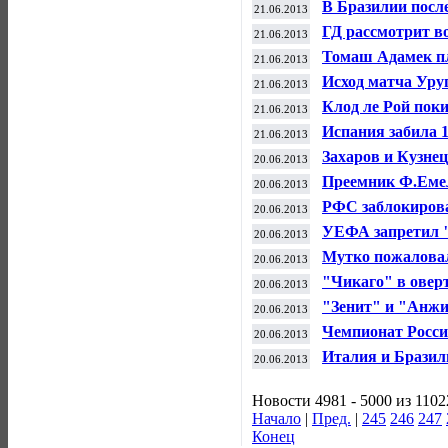
В Бразилии посл
21.06.2013
попытались прони
ГД рассмотрит во
21.06.2013
представители 
фанатами-хулиг
Томаш Адамек пл
21.06.2013
следующем году
Исход матча Уру
21.06.2013
концентрации - 
Клод ле Рой поки
21.06.2013
Конго по футбол
Испания забила 
21.06.2013
Захаров и Кузнец
20.06.2013
прыжкам в воду
Преемник Ф.Емел
20.06.2013
полминуты
РФС заблокиров
20.06.2013
УЕФА запретил 
20.06.2013
Мутко пожаловалс
20.06.2013
"Чикаго" в оверт
20.06.2013
серии плей-офф
"Зенит" и "Анжи"
20.06.2013
махачкалинцев
Чемпионат России
20.06.2013
Самаре
Италия и Брази
20.06.2013
конфедераций
Новости 4981 - 5000 из 1102
Начало
|
Пред.
|
245
246
247
Конец