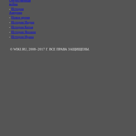
Отечественная
война
-
История
Америки
-
Новое время
-
История Индии
-
История Китая
-
История Японии
-
История Ирана
© WIKI.RU, 2008–2017 Г. ВСЕ ПРАВА ЗАЩИЩЕНЫ.