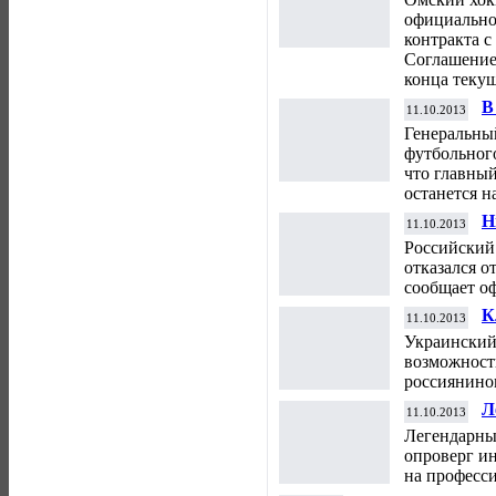
официально
контракта 
Соглашение 
конца текущ
В
11.10.2013
т
Генеральны
футбольног
что главны
останется н
Н
11.10.2013
К
Российский
отказался о
сообщает о
К
11.10.2013
р
Украинский
возможност
россиянино
Л
11.10.2013
в
Легендарны
п
опроверг и
на професс