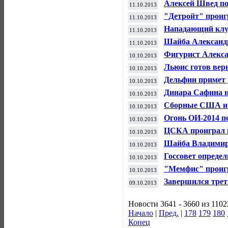
Алексей Швед п
11.10.2013
предсезонном ма
"Детройт" проиг
11.10.2013
чемпионата НХЛ
Нападающий клу
11.10.2013
пропустит два ма
Шайба Александр
11.10.2013
поражения в ма
Фигурист Алекса
10.10.2013
пропустить Олим
Льюис готов верн
10.10.2013
Дельфин примет 
10.10.2013
Сочи-2014
Динара Сафина н
10.10.2013
завершении тенн
Сборные США и 
10.10.2013
матч в преддвер
Огонь ОИ-2014 п
10.10.2013
Московской обла
ЦСКА проиграл к
10.10.2013
выставочном ма
Шайба Владимир
10.10.2013
победить "Чикаг
Госсовет опреде
10.10.2013
в России
"Мемфис" проигр
10.10.2013
НБА
Завершился трет
09.10.2013
олимпийского ог
Новости 3641 - 3660 из 1102
Начало
|
Пред.
|
178
179
180
Конец