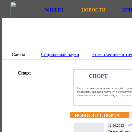
WIKI.RU
НОВОСТИ
ЭН
Сайты
Социальные науки
Естественные и то
Спорт
СПОРТ
Спорт – это деятельность людей, орг
правилам, которая состоит в сопостав
физических способностей, а ...
читать 
НОВОСТИ СПОРТА
«
11.10.2013
д
Омский хок