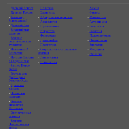
-
Древний Египет
-
Политика
-
Химия
-
Древняя Греция
-
Экономика
-
Физика
-
Александр
-
Юридическая практика
-
Математика
Македонский
-
Археология
-
Астрономия
-
Древний Рим
-
Нумизматика
-
География
-
Византийская
-
Искусство
-
Геология
империя
-
Философия
-
Палеонтология
-
Великие
-
Демография
-
Океанология
географические
открытия
-
Педагогика
-
Биология
-
Итальянский
-
Социология и социальные
-
Медицина
Ренессанс
явления
-
Экология
-
История Европы
-
Лингвистика
в Средние века
-
Психология
-
Раннее Новое
время
-
Государство
Джучидов /
Золотая Орда
-
Крымское
ханство
-
Османская
империя
-
Великое
княжество
Литовское
-
Отечественная
история
-
Великая
Отечественная
война