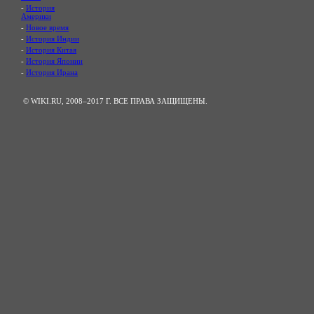
-
История
Америки
-
Новое время
-
История Индии
-
История Китая
-
История Японии
-
История Ирана
© WIKI.RU, 2008–2017 Г. ВСЕ ПРАВА ЗАЩИЩЕНЫ.