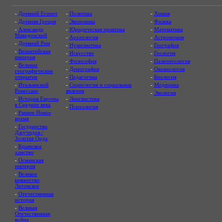
-
Древний Египет
-
Политика
-
Химия
-
Древняя Греция
-
Экономика
-
Физика
-
Александр
-
Юридическая практика
-
Математика
Македонский
-
Археология
-
Астрономия
-
Древний Рим
-
Нумизматика
-
География
-
Византийская
-
Искусство
-
Геология
империя
-
Философия
-
Палеонтология
-
Великие
-
Демография
-
Океанология
географические
открытия
-
Педагогика
-
Биология
-
Итальянский
-
Социология и социальные
-
Медицина
Ренессанс
явления
-
Экология
-
История Европы
-
Лингвистика
в Средние века
-
Психология
-
Раннее Новое
время
-
Государство
Джучидов /
Золотая Орда
-
Крымское
ханство
-
Османская
империя
-
Великое
княжество
Литовское
-
Отечественная
история
-
Великая
Отечественная
война