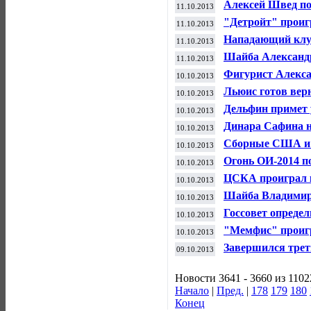
Алексей Швед п
11.10.2013
предсезонном ма
"Детройт" проиг
11.10.2013
чемпионата НХЛ
Нападающий клу
11.10.2013
пропустит два ма
Шайба Александр
11.10.2013
поражения в ма
Фигурист Алекса
10.10.2013
пропустить Олим
Льюис готов верн
10.10.2013
Дельфин примет 
10.10.2013
Сочи-2014
Динара Сафина н
10.10.2013
завершении тенн
Сборные США и 
10.10.2013
матч в преддвер
Огонь ОИ-2014 п
10.10.2013
Московской обла
ЦСКА проиграл к
10.10.2013
выставочном ма
Шайба Владимир
10.10.2013
победить "Чикаг
Госсовет опреде
10.10.2013
в России
"Мемфис" проигр
10.10.2013
НБА
Завершился трет
09.10.2013
олимпийского ог
Новости 3641 - 3660 из 1102
Начало
|
Пред.
|
178
179
180
Конец