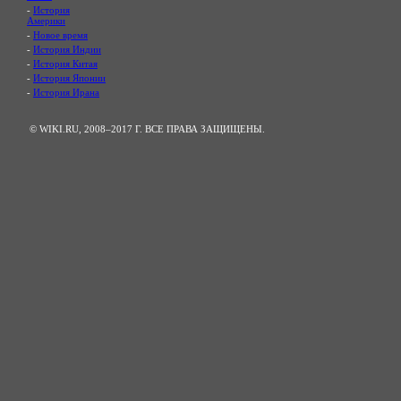
-
История
Америки
-
Новое время
-
История Индии
-
История Китая
-
История Японии
-
История Ирана
© WIKI.RU, 2008–2017 Г. ВСЕ ПРАВА ЗАЩИЩЕНЫ.