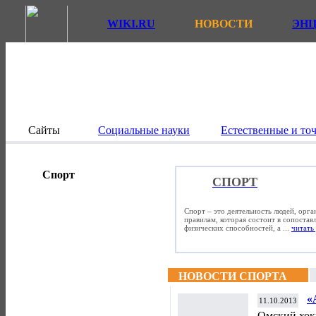
WIKI.RU
НОВОСТИ
ЭН
Сайты
Социальные науки
Естественные и то
Спорт
СПОРТ
Спорт – это деятельность людей, орг
правилам, которая состоит в сопостав
физических способностей, а ...
читать 
НОВОСТИ СПОРТА
«
11.10.2013
д
Омский хок