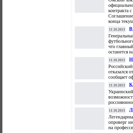
официально
контракта 
Соглашение 
конца текущ
В
11.10.2013
т
Генеральны
футбольног
что главны
останется н
Н
11.10.2013
К
Российский
отказался о
сообщает о
К
11.10.2013
р
Украинский
возможност
россиянино
Л
11.10.2013
в
Легендарны
п
опроверг и
на професс