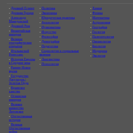
-
Древний Египет
-
Политика
-
Химия
-
Древняя Греция
-
Экономика
-
Физика
-
Александр
-
Юридическая практика
-
Математика
Македонский
-
Археология
-
Астрономия
-
Древний Рим
-
Нумизматика
-
География
-
Византийская
-
Искусство
-
Геология
империя
-
Философия
-
Палеонтология
-
Великие
-
Демография
-
Океанология
географические
открытия
-
Педагогика
-
Биология
-
Итальянский
-
Социология и социальные
-
Медицина
Ренессанс
явления
-
Экология
-
История Европы
-
Лингвистика
в Средние века
-
Психология
-
Раннее Новое
время
-
Государство
Джучидов /
Золотая Орда
-
Крымское
ханство
-
Османская
империя
-
Великое
княжество
Литовское
-
Отечественная
история
-
Великая
Отечественная
война