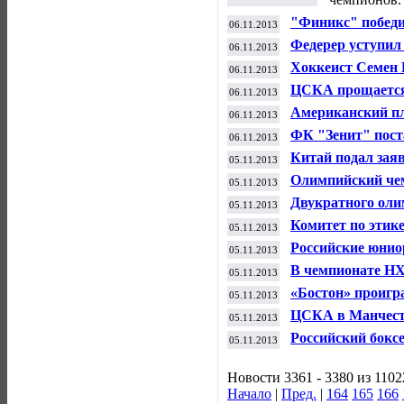
"Финикс" победи
06.11.2013
чемпионата НХЛ
Федерер уступил
06.11.2013
ATP
Хоккеист Семен В
06.11.2013
восстановлена
ЦСКА прощается 
06.11.2013
в Лиге Европы
Американский пл
06.11.2013
столкнувшись на
ФК "Зенит" пост
06.11.2013
"Порту" в матче
Китай подал зая
05.11.2013
игр 2022 года
Олимпийский че
05.11.2013
рекорд
Двукратного оли
05.11.2013
сборной Китая
Комитет по этике
05.11.2013
рассмотреть выс
Российские юнио
05.11.2013
Широкова
хоккеистам
В чемпионате НХ
05.11.2013
«Бостон» проигр
05.11.2013
ЦСКА в Манчесте
05.11.2013
выход из группы
Российский бокс
05.11.2013
Краснодаре
Новости 3361 - 3380 из 1102
Начало
|
Пред.
|
164
165
166