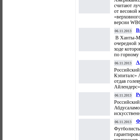
считают лу
от весовой 
«верховног
версии WBC
В
06.11.2013
с
В Ханты-Ма
г
очередной э
ходе которо
по горному 
А
06.11.2013
в
Российский
Кэпиталс» 
отдав голев
Айлендерс»,
Р
06.11.2013
б
Российский
Абдусаламо
искусственн
Ф
06.11.2013
с
Футболисты
Л
гарантиров
чемпионов