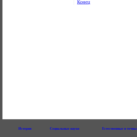
Конец
История
Социальные науки
Естественные и точны