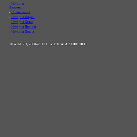
-
История
Америки
-
Новое время
-
История Индии
-
История Китая
-
История Японии
-
История Ирана
© WIKI.RU, 2008–2017 Г. ВСЕ ПРАВА ЗАЩИЩЕНЫ.