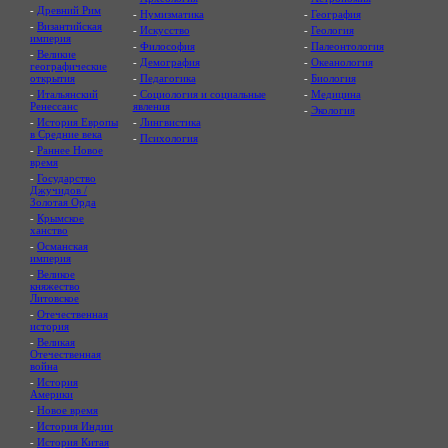
-
Древний Рим
-
Нумизматика
-
География
-
Византийская
-
Искусство
-
Геология
империя
-
Философия
-
Палеонтология
-
Великие
-
Демография
-
Океанология
географические
открытия
-
Педагогика
-
Биология
-
Итальянский
-
Социология и социальные
-
Медицина
Ренессанс
явления
-
Экология
-
История Европы
-
Лингвистика
в Средние века
-
Психология
-
Раннее Новое
время
-
Государство
Джучидов /
Золотая Орда
-
Крымское
ханство
-
Османская
империя
-
Великое
княжество
Литовское
-
Отечественная
история
-
Великая
Отечественная
война
-
История
Америки
-
Новое время
-
История Индии
-
История Китая