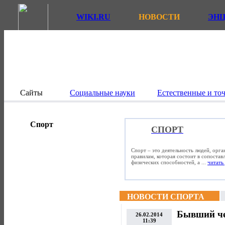
WIKI.RU
НОВОСТИ
ЭН
Сайты
Социальные науки
Естественные и то
Спорт
СПОРТ
Спорт – это деятельность людей, орг
правилам, которая состоит в сопостав
физических способностей, а ...
читать 
НОВОСТИ СПОРТА
Бывший че
26.02.2014
11:39