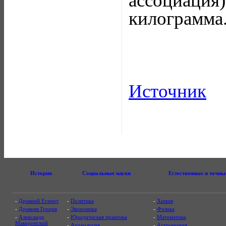
ассоциация
килограмма
Источник
История
Социальные науки
Естественные и точны
-
Древний Египет
-
Политика
-
Химия
-
Древняя Греция
-
Экономика
-
Физика
-
Александр
-
Юридическая практика
-
Математика
Македонский
-
Археология
-
Астрономия