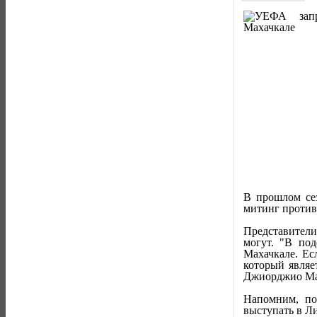
В прошлом сез
митинг против
Представители
могут. "В по
Махачкале. Ес
который являе
Джиорджио Ма
Напомним, по
выступать в Л