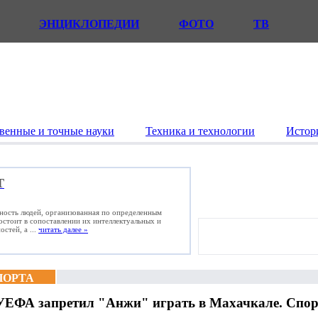
ЭНЦИКЛОПЕДИИ
ФОТО
ТВ
венные и точные науки
Техника и технологии
Истор
Т
ьность людей, организованная по определенным
состоит в сопоставлении их интеллектуальных и
стей, а ...
читать далее »
ПОРТА
УЕФА запретил "Анжи" играть в Махачкале. Спор