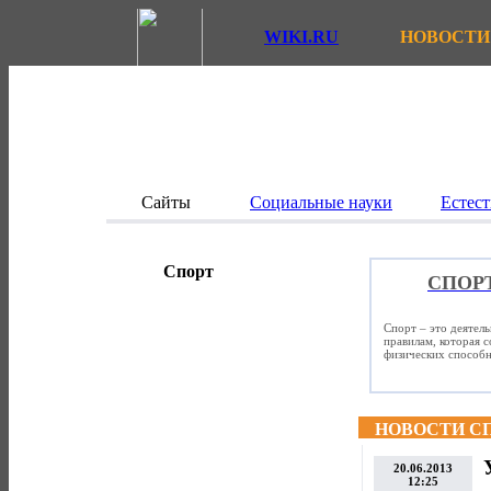
WIKI.RU
НОВОСТИ
Сайты
Социальные науки
Естест
Спорт
СПОР
Спорт – это деятел
правилам, которая 
физических способно
НОВОСТИ С
20.06.2013
12:25