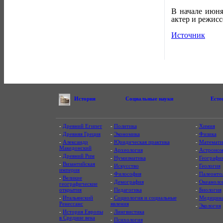
В начале июня
актер и режис
Источник
История
Социальные науки
Есте
-
Древний Египет
-
Политика
-
Химия
-
Древняя Греция
-
Экономика
-
Физика
-
Александр
-
Юридическая практика
-
Математи
Македонский
-
Археология
-
Астроном
-
Древний Рим
-
Нумизматика
-
Географи
-
Византийская
-
Искусство
-
Геология
империя
-
Философия
-
Палеонто
-
Великие
-
Демография
-
Океаноло
географические
открытия
-
Педагогика
-
Биология
-
Итальянский
-
Социология и социальные
-
Медицин
Ренессанс
явления
-
Экология
-
История Европы
-
Лингвистика
в Средние века
-
Психология