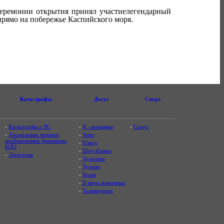
церемонии открытия принял участиелегендарный
прямо на побережье Каспийского моря.
Катастрофы
Досуг
Спорт
-
Катастрофы и ЧС
-
Я - женщина
-
Спорт
-
Аномальные явления,
-
Авто
необъяснимые феномены,
-
Юмор
НЛО
-
Шоу-бизнес
-
Эзотерика
-
Здоровье
-
Туризм
-
Крым
-
В мире животных
-
Телевидение