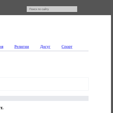
ия
Религии
Досуг
Спорт
т.