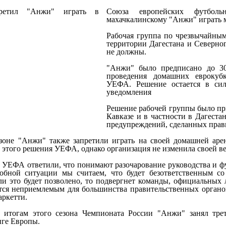
Союза европейских футбол
махачкалинскому "Анжи" играть 
Рабочая группа по чрезвычайным
территории Дагестана и Северно
не должны.
"Анжи" было предписано до 30
проведения домашних еврокуб
УЕФА. Решение остается в си
уведомления
Решение рабочей группы было пр
Кавказе и в частности в Дагеста
предупреждений, сделанных прави
оне "Анжи" также запретили играть на своей домашней арен
 этого решения УЕФА, однако организация не изменила своей ве
 УЕФА ответили, что понимают разочарование руководства и ф
добной ситуации мы считаем, что будет безответственным 
ли это будет позволено, то подвергнет команды, официальных
тся неприемлемым для большинства правительственных органов
ркетти.
 итогам этого сезона Чемпионата России "Анжи" занял трет
иге Европы.