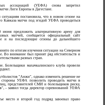
ьных ассоциаций (УЕФА) снова запретил
матчи Лиги Европы в Дагестане.
 ситуациям постановила, что в новом сезоне на
го Кавказа матчи под эгидой УЕФА проводиться
 июня предложить альтернативную арену для
ковых матчей, сообщается официальный сайт
ле и на последующие сезоны до дальнейшего
инято по итогам изучения ситуации на Северном
не. Во внимание был принят ряд обстоятельств и
тельствами разных стран.
е. Болельщики махачкалинского клуба провели
рдикт.
утболистов "Анжи", однако изменить решение не
со стороны УЕФА позволить проводить матчи в
 лиц, представителей СМИ и болельщиков риску,
", - заявил тогда директор соревнований УЕФА
ье место и второй год подряд завоевал право