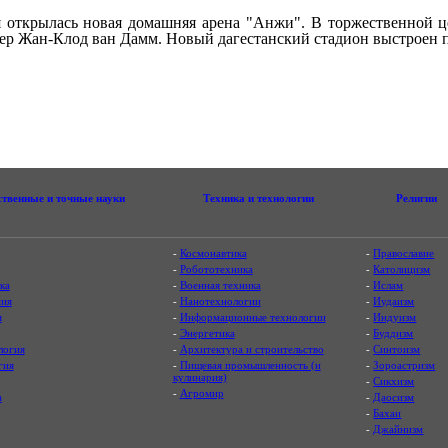
 открылась новая домашняя арена "Анжи". В торжественной 
сер Жан-Клод ван Дамм. Новый дагестанский стадион выстроен 
ственные и точные науки
Техника и технологии
Религии
-
Космонавтика
-
Православие
-
Робототехника
-
Католицизм
ка
-
Военная техника
-
Ислам
ия
-
Нанотехнологии
-
Иудаизм
я
-
Информационные технологии
-
Индуизм
-
Энергетика
-
Буддизм
логия
-
Архитектура и строительство
-
Синтоизм
гия
-
Пищевая промышленность (и
-
Зороастризм
кулинария)
-
Сикхизм
-
Агромир
а
-
Даосизм
-
Бахаи
-
Джайнизм