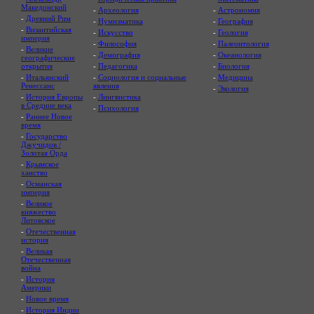
Македонский
-
Археология
-
Астрономия
-
Древний Рим
-
Нумизматика
-
География
-
Византийская
-
Искусство
-
Геология
империя
-
Философия
-
Палеонтология
-
Великие
-
Демография
-
Океанология
географические
открытия
-
Педагогика
-
Биология
-
Итальянский
-
Социология и социальные
-
Медицина
Ренессанс
явления
-
Экология
-
История Европы
-
Лингвистика
в Средние века
-
Психология
-
Раннее Новое
время
-
Государство
Джучидов /
Золотая Орда
-
Крымское
ханство
-
Османская
империя
-
Великое
княжество
Литовское
-
Отечественная
история
-
Великая
Отечественная
война
-
История
Америки
-
Новое время
-
История Индии