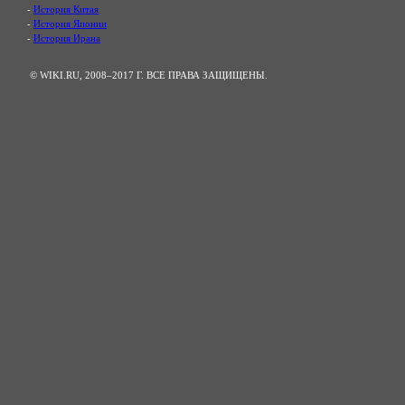
-
История Китая
-
История Японии
-
История Ирана
© WIKI.RU, 2008–2017 Г. ВСЕ ПРАВА ЗАЩИЩЕНЫ.