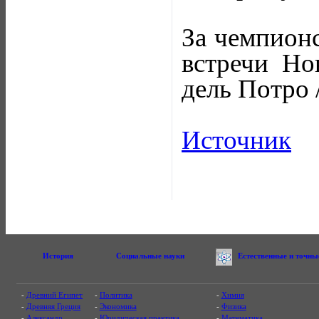
За чемпионс
встречи Но
дель Потро 
Источник
История
Социальные науки
Естественные и точны
-
Древний Египет
-
Политика
-
Химия
-
Древняя Греция
-
Экономика
-
Физика
-
Александр
-
Юридическая практика
-
Математика