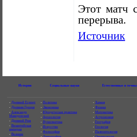
Этот матч 
перерыва.
Источник
История
Социальные науки
Естественные и точны
-
Древний Египет
-
Политика
-
Химия
-
Древняя Греция
-
Экономика
-
Физика
-
Александр
-
Юридическая практика
-
Математика
Македонский
-
Археология
-
Астрономия
-
Древний Рим
-
Нумизматика
-
География
-
Византийская
-
Искусство
-
Геология
империя
-
Философия
-
Палеонтология
-
Великие
-
Демография
-
Океанология