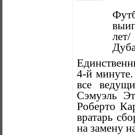
Фут
выиг
лет/
Дуба
Единственн
4-й минуте.
все ведущ
Сэмуэль Эт
Роберто Кар
вратарь сб
на замену н