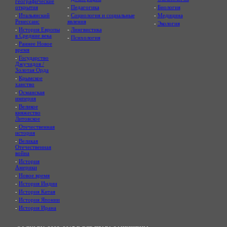
географические
открытия
-
Педагогика
-
Биология
-
Итальянский
-
Социология и социальные
-
Медицина
Ренессанс
явления
-
Экология
-
История Европы
-
Лингвистика
в Средние века
-
Психология
-
Раннее Новое
время
-
Государство
Джучидов /
Золотая Орда
-
Крымское
ханство
-
Османская
империя
-
Великое
княжество
Литовское
-
Отечественная
история
-
Великая
Отечественная
война
-
История
Америки
-
Новое время
-
История Индии
-
История Китая
-
История Японии
-
История Ирана