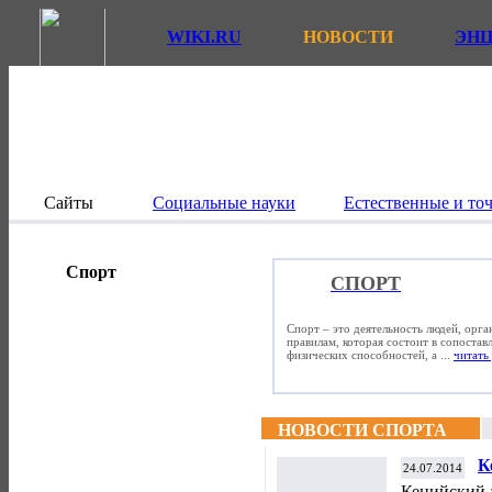
WIKI.RU
НОВОСТИ
ЭН
Сайты
Социальные науки
Естественные и то
Спорт
СПОРТ
Спорт – это деятельность людей, орг
правилам, которая состоит в сопостав
физических способностей, а ...
читать 
НОВОСТИ СПОРТА
К
24.07.2014
з
Кенийский 