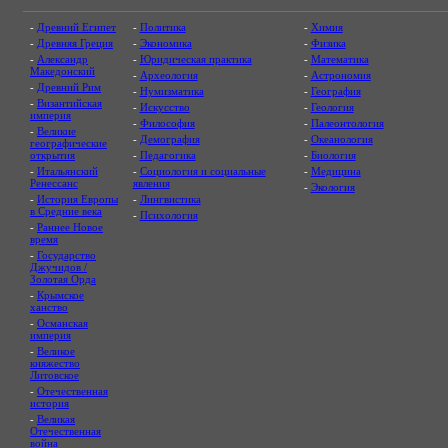
-
Древний Египет
-
Политика
-
Химия
-
Древняя Греция
-
Экономика
-
Физика
-
Александр
-
Юридическая практика
-
Математика
Македонский
-
Археология
-
Астрономия
-
Древний Рим
-
Нумизматика
-
География
-
Византийская
-
Искусство
-
Геология
империя
-
Философия
-
Палеонтология
-
Великие
-
Демография
-
Океанология
географические
открытия
-
Педагогика
-
Биология
-
Итальянский
-
Социология и социальные
-
Медицина
Ренессанс
явления
-
Экология
-
История Европы
-
Лингвистика
в Средние века
-
Психология
-
Раннее Новое
время
-
Государство
Джучидов /
Золотая Орда
-
Крымское
ханство
-
Османская
империя
-
Великое
княжество
Литовское
-
Отечественная
история
-
Великая
Отечественная
война