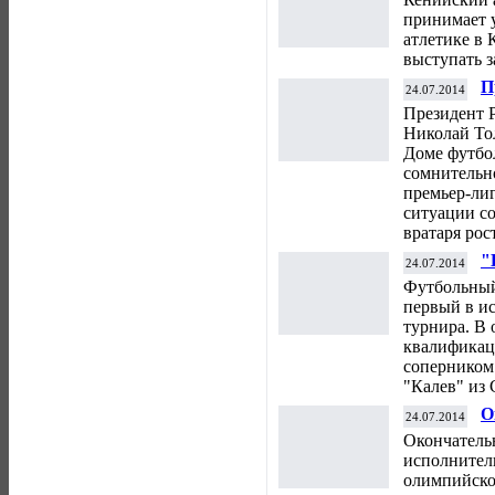
Р
принимает у
атлетике в 
выступать 
П
24.07.2014
с
Президент 
Николай То
Доме футбо
сомнительн
премьер-лиг
ситуации с
вратаря рос
"
24.07.2014
к
Футбольный
"
первый в и
турнира. В 
квалификац
соперником
"Калев" из 
О
24.07.2014
и
Окончатель
п
исполнител
олимпийско