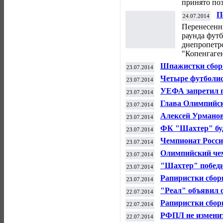
принято по
П
24.07.2014
и
Перенесенн
раунда фут
днепропетр
"Копенгаген
Шпажистки сборн
23.07.2014
мира по фехтова
Четыре футболис
23.07.2014
символическую 
УЕФА запретил п
23.07.2014
"Днепр" - "Копе
Глава Олимпийс
23.07.2014
возглавит оргко
Алексей Урманов
23.07.2014
покинула его гру
ФК "Шахтер" буд
23.07.2014
футбольного сезо
Чемпионат России
23.07.2014
Олимпийский че
23.07.2014
объявил о завер
"Шахтер" победи
23.07.2014
Суперкубок Укр
Рапиристки сбор
23.07.2014
фехтованию в Ка
"Реал" объявил 
22.07.2014
бомбардиром ЧМ
Рапиристки сбор
22.07.2014
мира по фехтова
РФПЛ не изменит
22.07.2014