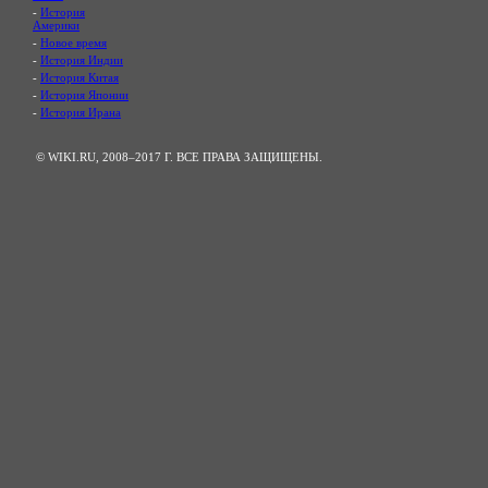
-
История
Америки
-
Новое время
-
История Индии
-
История Китая
-
История Японии
-
История Ирана
© WIKI.RU, 2008–2017 Г. ВСЕ ПРАВА ЗАЩИЩЕНЫ.