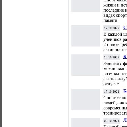
жизни и ис
последние 
видах спорт
памяти.
С
12.10.2022
т
В каждой ш
к
учеников р
25 тысяч ре
активностью
К
10.10.2022
ф
Занятия с ф
можно выпо
возможност
фитнес-клуб
отпуске.
Б
17.10.2021
п
Спорт стан
людей, так 
современных
тренировать
Л
09.10.2021
Каждый, хо