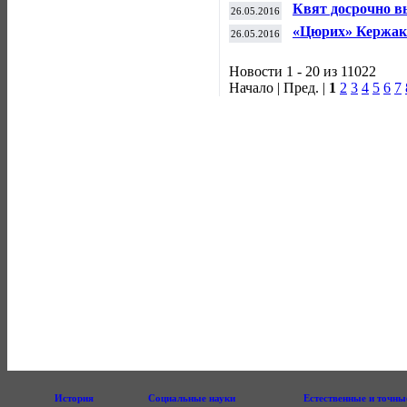
настольному тенн
Квят досрочно в
26.05.2016
«Цюрих» Кержак
26.05.2016
Новости 1 - 20 из 11022
Начало | Пред. |
1
2
3
4
5
6
7
История
Социальные науки
Естественные и точны