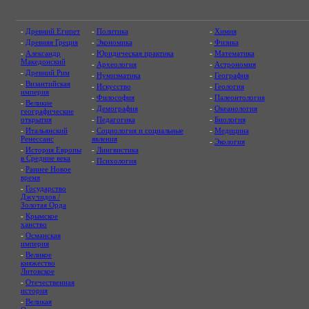
-
Древний Египет
-
Политика
-
Химия
-
Древняя Греция
-
Экономика
-
Физика
-
Александр
-
Юридическая практика
-
Математика
Македонский
-
Археология
-
Астрономия
-
Древний Рим
-
Нумизматика
-
География
-
Византийская
-
Искусство
-
Геология
империя
-
Философия
-
Палеонтология
-
Великие
-
Демография
-
Океанология
географические
открытия
-
Педагогика
-
Биология
-
Итальянский
-
Социология и социальные
-
Медицина
Ренессанс
явления
-
Экология
-
История Европы
-
Лингвистика
в Средние века
-
Психология
-
Раннее Новое
время
-
Государство
Джучидов /
Золотая Орда
-
Крымское
ханство
-
Османская
империя
-
Великое
княжество
Литовское
-
Отечественная
история
-
Великая