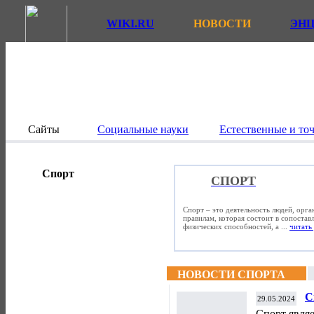
WIKI.RU
НОВОСТИ
ЭН
Сайты
Социальные науки
Естественные и то
Спорт
СПОРТ
Спорт – это деятельность людей, орг
правилам, которая состоит в сопостав
физических способностей, а ...
читать 
НОВОСТИ СПОРТА
С
29.05.2024
Спорт явля