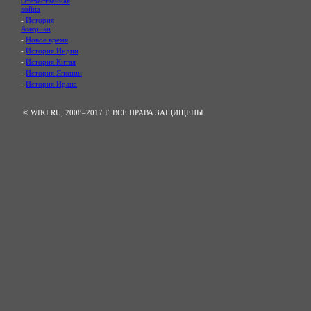
Отечественная
война
-
История
Америки
-
Новое время
-
История Индии
-
История Китая
-
История Японии
-
История Ирана
© WIKI.RU, 2008–2017 Г. ВСЕ ПРАВА ЗАЩИЩЕНЫ.