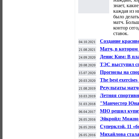
знает, каки
каждая из н
было делать
матч. Боль
контор сего
ставок.
Создание красив
04.10.2021
фармакологии — 
Матч, в котором
21.08.2021
стероидов
вернуться в гла
Денис Ким: В пл
24.09.2020
Старого Света
России в ноябре 
ТЭС выступил с
20.08.2020
велоспорту
Прогнозы на спор
15.07.2020
Insider
The best exercises 
20.03.2020
Результаты матч
21.08.2019
футболу (16-17 ав
Летняя спортивн
10.03.2019
"Манчестер Юнай
31.03.2018
вышли в плей-о
МЮ решил купить
06.04.2017
миллионов евро
Эйкройд: Можно 
26.05.2016
Билялетдинове?
Суперклэй. 11 «б
26.05.2016
вылета
Михайлова стала
26.05.2016