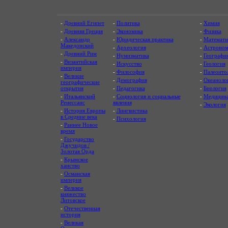
-
Древний Египет
-
Политика
-
Химия
-
Древняя Греция
-
Экономика
-
Физика
-
Александр
-
Юридическая практика
-
Математи
Македонский
-
Археология
-
Астроном
-
Древний Рим
-
Нумизматика
-
Географи
-
Византийская
-
Искусство
-
Геология
империя
-
Философия
-
Палеонто
-
Великие
-
Демография
-
Океаноло
географические
открытия
-
Педагогика
-
Биология
-
Итальянский
-
Социология и социальные
-
Медицин
Ренессанс
явления
-
Экология
-
История Европы
-
Лингвистика
в Средние века
-
Психология
-
Раннее Новое
время
-
Государство
Джучидов /
Золотая Орда
-
Крымское
ханство
-
Османская
империя
-
Великое
княжество
Литовское
-
Отечественная
история
-
Великая