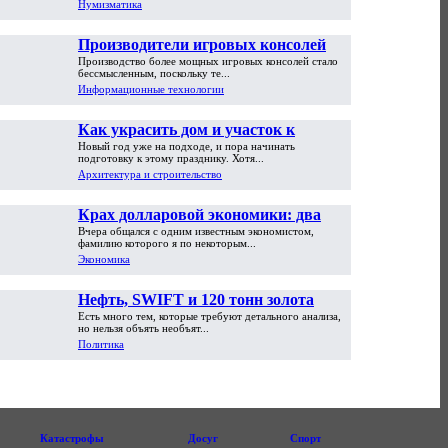
Нумизматика
Производители игровых консолей
Производство более мощных игровых консолей стало
достигли предела возможностей
бессмысленным, поскольку те...
Информационные технологии
Как украсить дом и участок к
Новый год уже на подходе, и пора начинать
Новому году
подготовку к этому празднику. Хотя...
Архитектура и строительство
Крах долларовой экономики: два
Вчера общался с одним известным экономистом,
пути обрушения
фамилию которого я по некоторым...
Экономика
Нефть, SWIFT и 120 тонн золота
Есть много тем, которые требуют детального анализа,
но нельзя объять необъят...
Политика
Катастрофы
Досуг
Спорт