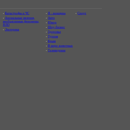
-
Катастрофы и ЧС
-
Я - женщина
-
Спорт
-
Аномальные явления,
-
Авто
необъяснимые феномены,
-
Юмор
НЛО
-
Шоу-бизнес
-
Эзотерика
-
Здоровье
-
Туризм
-
Крым
-
В мире животных
-
Телевидение