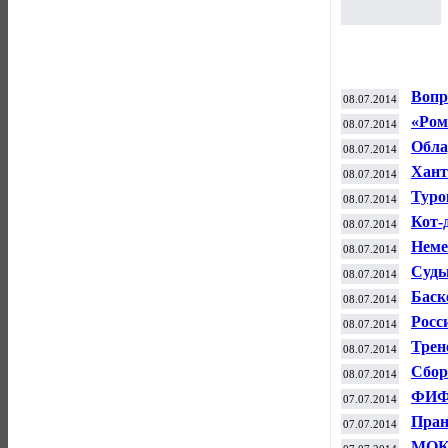
Вопр
08.07.2014
в те
«Ром
08.07.2014
футб
Обла
08.07.2014
кило
Хант
08.07.2014
по б
Туро
08.07.2014
Ниде
Кот-
08.07.2014
Неме
08.07.2014
Крис
Судь
08.07.2014
испо
Баск
08.07.2014
форв
Росс
08.07.2014
с кл
Трен
08.07.2014
трен
Сбор
08.07.2014
полу
ФИФА
07.07.2014
Хуан
Пран
07.07.2014
МОК 