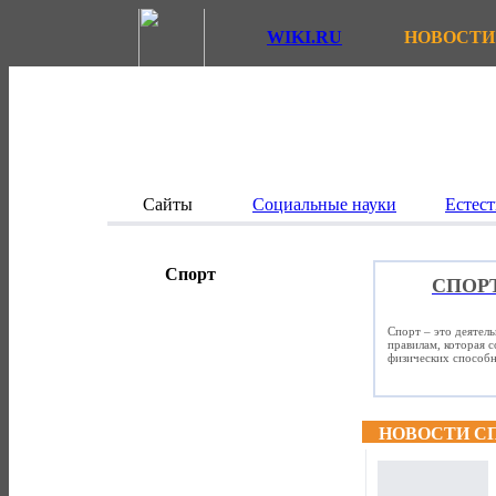
WIKI.RU
НОВОСТИ
Сайты
Социальные науки
Естест
Спорт
СПОР
Спорт – это деятел
правилам, которая 
физических способно
НОВОСТИ С