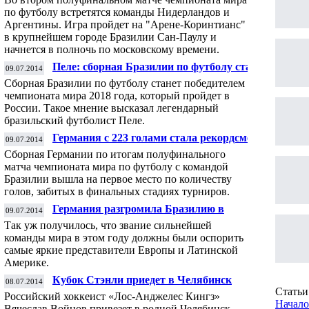
выйти в финал ЧМ
по футболу встретятся команды Нидерландов и
Аргентины. Игра пройдет на "Арене-Коринтианс"
в крупнейшем городе Бразилии Сан-Паулу и
начнется в полночь по московскому времени.
Пеле: сборная Бразилии по футболу станет
09.07.2014
чемпионом мира в 2018 году
Сборная Бразилии по футболу станет победителем
чемпионата мира 2018 года, который пройдет в
России. Такое мнение высказал легендарный
бразильский футболист Пеле.
Германия с 223 голами стала рекордсменом
09.07.2014
чемпионатов мира по футболу
Сборная Германии по итогам полуфинального
матча чемпионата мира по футболу с командой
Бразилии вышла на первое место по количеству
голов, забитых в финальных стадиях турниров.
Германия разгромила Бразилию в
09.07.2014
полуфинале со счетом 7:1
Так уж получилось, что звание сильнейшей
команды мира в этом году должны были оспорить
самые яркие представители Европы и Латинской
Америке.
Кубок Стэнли приедет в Челябинск
08.07.2014
Статьи 
Российский хоккеист «Лос-Анджелес Кингз»
Начало
Вячеслав Войнов привезет в родной Челябинск