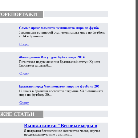
ТОРЕПОРТАЖИ
Самые яркие моменты чемпионата мира по футболу
Завершился групповой этап чемпионата мира по футболу
2014
2014 в Бразилии. ...
Спорт
46-метровый Иисус для Кубка мира 2014
Гигантская надувная копия Бразильской статуи Христа
Спасителя заплыла&...
Спорт
Бразилия перед Чемпионатом мира по футболу 2014
12 июня в Бразилии состоится открытие XX Чемпионата
мира по футболу 20...
Спорт
ЖИЕ СТАТЬИ
Вышла книга: "Весовые меры в
Я потратил бесчисленное количество часов, изучая
торговой практике Античности и
представленную мне рукопись...
Средневековья"