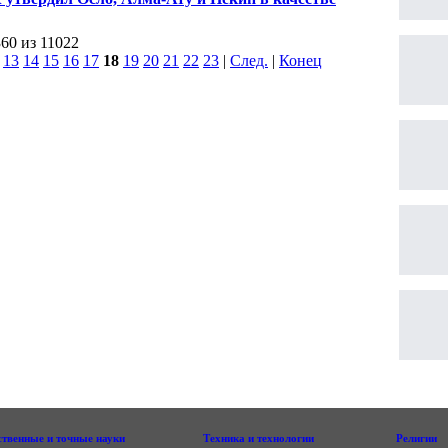
идатов на проведение Олимпиады-2022
360 из 11022
|
13
14
15
16
17
18
19
20
21
22
23
|
След.
|
Конец
ственные и точные науки
Техника и технологии
Религии