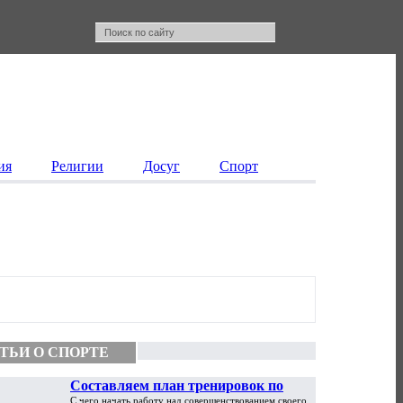
ия
Религии
Досуг
Спорт
ТЬИ О СПОРТЕ
Составляем план тренировок по
С чего начать работу над совершенствованием своего