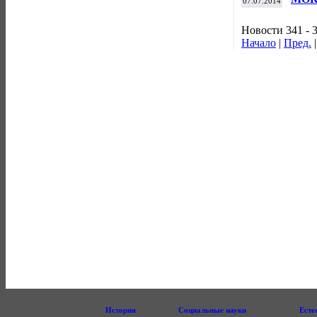
07.07.2014
канд
Новости 341 - 
Начало
|
Пред.
История
Социальные науки
Есте