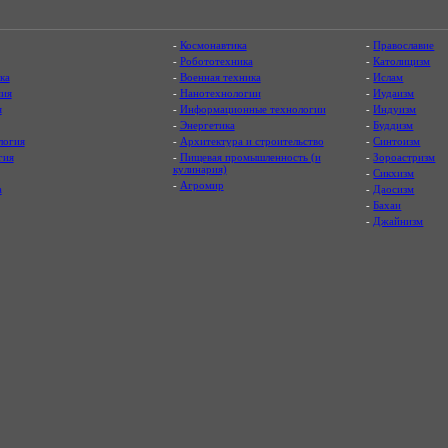
-
Космонавтика
-
Православие
-
Робототехника
-
Католицизм
ка
-
Военная техника
-
Ислам
ия
-
Нанотехнологии
-
Иудаизм
я
-
Информационные технологии
-
Индуизм
-
Энергетика
-
Буддизм
логия
-
Архитектура и строительство
-
Синтоизм
гия
-
Пищевая промышленность (и
-
Зороастризм
кулинария)
-
Сикхизм
-
Агромир
а
-
Даосизм
-
Бахаи
-
Джайнизм