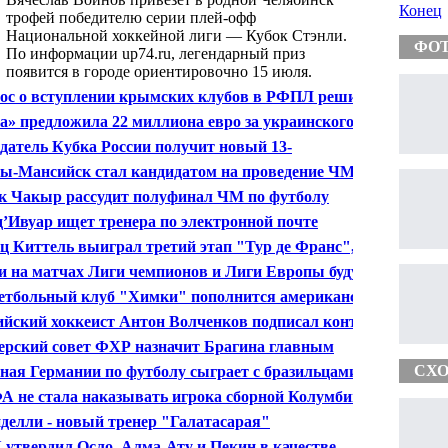
Конец
трофей победителю серии плей-офф
Национальной хоккейной лиги — Кубок Стэнли.
ФО
По информации up74.ru, легендарный приз
появится в городе ориентировочно 15 июля.
ос о вступлении крымских клубов в РФПЛ решится
чение двух недель
а» предложила 22 миллиона евро за украинского
олиста
датель Кубка России получит новый 13-
граммовый трофей
ы-Мансийск стал кандидатом на проведение ЧМ-2019
иатлону
к Чакыр рассудит полуфинал ЧМ по футболу
рланды - Аргентина
д’Ивуар ищет тренера по электронной почте
ц Киттель выиграл третий этап "Тур де Франс",
тофф - пятый
и на матчах Лиги чемпионов и Лиги Европы будут
льзовать баллончики с пеной
етбольный клуб "Химки" пополнится американским
ардом Тайлером Хоникаттом
ийский хоккеист Антон Волченков подписал контракт
убом НХЛ "Нэшвилл"
ерский совет ФХР назначит Брагина главным
ером молодежной сборной России по хоккею
СХО
ная Германии по футболу сыграет с бразильцами в
финале ЧМ-2014
 не стала наказывать игрока сборной Колумбии
а Суньигу за нанесение травмы Неймару
делли - новый тренер "Галатасарая"
утвердил Осло, Алма-Ату и Пекин в качестве