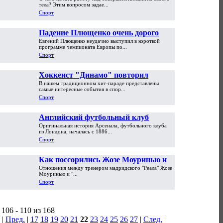
бодибилдингу
тела? Этим вопросом задае...
Спорт
Падение Плющенко очень дорого
Евгений Плющенко неудачно выступил в короткой
обойдется России в Сочи
программе чемпионата Европы по...
Спорт
Хоккеист "Динамо" повторил
В нашем традиционном хит-параде представлены
уникальный "гол Гранлунда"
самые интересные события в спор...
Спорт
Английский футбольный клуб
Оригинальная история Арсенала, футбольного клуба
Арсенал - долгий путь к
из Лондона, началась с 1886...
заслуженному успеху
Спорт
Как поссорились Жозе Моуринью и
Отношения между тренером мадридского "Реала" Жозе
Криштиану Роналду
Моуринью и "...
Спорт
106 - 110 из 168
|
Пред.
|
17
18
19
20
21
22
23
24
25
26
27
|
След.
|