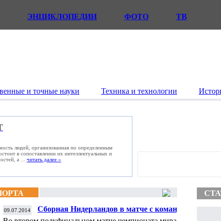
ЭНЦИКЛОПЕДИИ
ФОТО
ТВ
венные и точные науки
Техника и технологии
Истор
Т
ьность людей, организованная по определенным
состоит в сопоставлении их интеллектуальных и
стей, а ...
читать далее »
ПОРТА
СТА
Сборная Нидерландов в матче с командой
09.07.2014
Аргентины может второй раз подряд
Во втором полуфинальном матче чемпионата мира