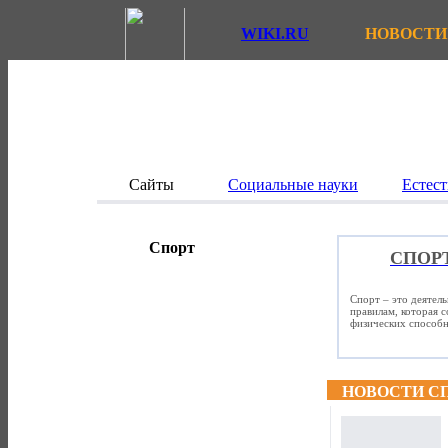
WIKI.RU
НОВОСТИ
Сайты
Социальные науки
Естест
Спорт
СПОР
Спорт – это деятел
правилам, которая 
физических способно
НОВОСТИ С