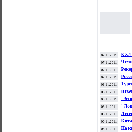
КХЛ 
07.11.2011
Чемп
07.11.2011
Реко
07.11.2011
Нью-
Росс
07.11.2011
абсо
Туре
06.11.2011
евро
Швей
06.11.2011
побе
"Зен
06.11.2011
по ф
"Лок
06.11.2011
матч
Леге
06.11.2011
рако
Кита
06.11.2011
весе 
На к
06.11.2011