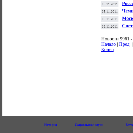
женс
Росс
05.11.2011
кита
Чемп
05.11.2011
"То
Моск
05.11.2011
сред
Свет
05.11.2011
Чехи
Новости 9961 -
Начало
|
Пред.
Конец
История
Социальные науки
Есте