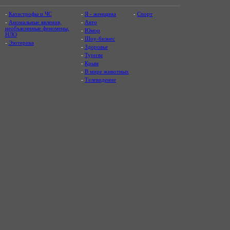
-
Катастрофы и ЧС
-
Я - женщина
-
Спорт
-
Аномальные явления,
-
Авто
необъяснимые феномены,
-
Юмор
НЛО
-
Шоу-бизнес
-
Эзотерика
-
Здоровье
-
Туризм
-
Крым
-
В мире животных
-
Телевидение