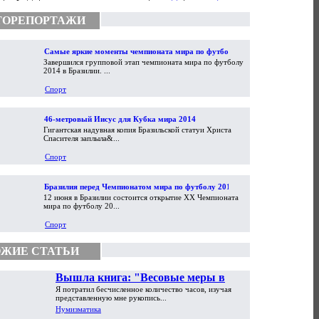
ТОРЕПОРТАЖИ
Самые яркие моменты чемпионата мира по футболу
Завершился групповой этап чемпионата мира по футболу
2014
2014 в Бразилии. ...
Спорт
46-метровый Иисус для Кубка мира 2014
Гигантская надувная копия Бразильской статуи Христа
Спасителя заплыла&...
Спорт
Бразилия перед Чемпионатом мира по футболу 2014
12 июня в Бразилии состоится открытие XX Чемпионата
мира по футболу 20...
Спорт
ЖИЕ СТАТЬИ
Вышла книга: "Весовые меры в
Я потратил бесчисленное количество часов, изучая
торговой практике Античности и
представленную мне рукопись...
Средневековья"
Нумизматика