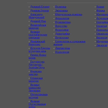
-
Древний Египет
-
Политика
-
Химия
-
Древняя Греция
-
Экономика
-
Физика
-
Александр
-
Юридическая практика
-
Математи
Македонский
-
Археология
-
Астроном
-
Древний Рим
-
Нумизматика
-
Географи
-
Византийская
-
Искусство
-
Геология
империя
-
Философия
-
Палеонто
-
Великие
-
Демография
-
Океаноло
географические
открытия
-
Педагогика
-
Биология
-
Итальянский
-
Социология и социальные
-
Медицин
Ренессанс
явления
-
Экология
-
История Европы
-
Лингвистика
в Средние века
-
Психология
-
Раннее Новое
время
-
Государство
Джучидов /
Золотая Орда
-
Крымское
ханство
-
Османская
империя
-
Великое
княжество
Литовское
-
Отечественная
история
-
Великая
Отечественная
война