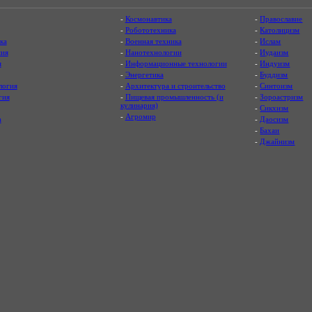
-
Космонавтика
-
Православие
-
Робототехника
-
Католицизм
ка
-
Военная техника
-
Ислам
ия
-
Нанотехнологии
-
Иудаизм
я
-
Информационные технологии
-
Индуизм
-
Энергетика
-
Буддизм
логия
-
Архитектура и строительство
-
Синтоизм
гия
-
Пищевая промышленность (и
-
Зороастризм
кулинария)
-
Сикхизм
-
Агромир
а
-
Даосизм
-
Бахаи
-
Джайнизм