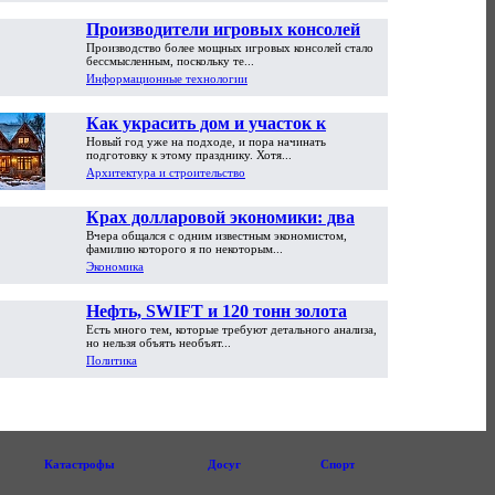
Производители игровых консолей
Производство более мощных игровых консолей стало
достигли предела возможностей
бессмысленным, поскольку те...
Информационные технологии
Как украсить дом и участок к
Новый год уже на подходе, и пора начинать
Новому году
подготовку к этому празднику. Хотя...
Архитектура и строительство
Крах долларовой экономики: два
Вчера общался с одним известным экономистом,
пути обрушения
фамилию которого я по некоторым...
Экономика
Нефть, SWIFT и 120 тонн золота
Есть много тем, которые требуют детального анализа,
но нельзя объять необъят...
Политика
Катастрофы
Досуг
Спорт