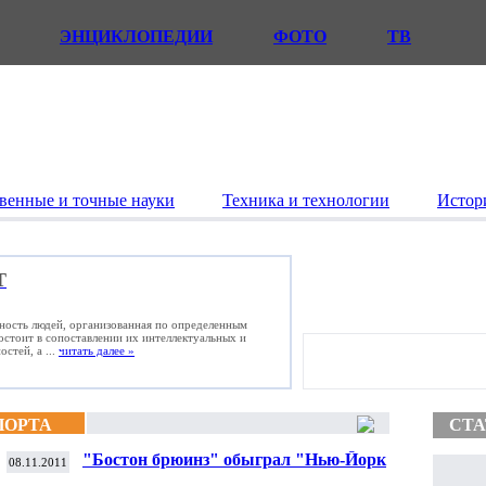
ЭНЦИКЛОПЕДИИ
ФОТО
ТВ
венные и точные науки
Техника и технологии
Истор
Т
ьность людей, организованная по определенным
состоит в сопоставлении их интеллектуальных и
стей, а ...
читать далее »
ПОРТА
СТА
"Бостон брюинз" обыграл "Нью-Йорк
08.11.2011
айлендерз" в матче североамериканской