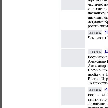
к
частично а
свое символ
названием "
пятницы на
островом К
российским
Ч
18.08.2012
"
Чемпионат Р
Ш
18.08.2012
п
Российские
Александр 
Александра
Всемирных 
пройдут в П
Всего в Игр
16 шахмати
А
18.08.2012
в
Россиянка 
выйти в по
ассоциации
долларов, 