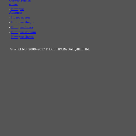
Отечественная
война
-
История
Америки
-
Новое время
-
История Индии
-
История Китая
-
История Японии
-
История Ирана
© WIKI.RU, 2008–2017 Г. ВСЕ ПРАВА ЗАЩИЩЕНЫ.