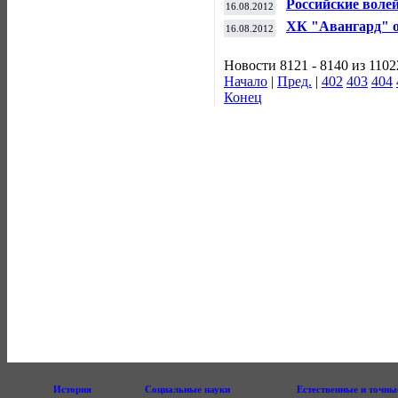
Российские вол
16.08.2012
турнира в Поль
ХК "Авангард" о
16.08.2012
Челябинске
Новости 8121 - 8140 из 1102
Начало
|
Пред.
|
402
403
404
Конец
История
Социальные науки
Естественные и точны