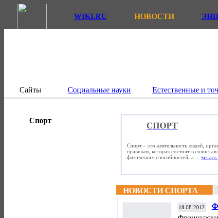
WIKI.RU
НОВОСТИ
ЭН
Сайты
Социальные науки
Естественные и то
Спорт
СПОРТ
Спорт – это деятельность людей, орг
правилам, которая состоит в сопостав
физических способностей, а ...
читать 
НОВОСТИ СПОРТА
Ф
18.08.2012
К
Французски