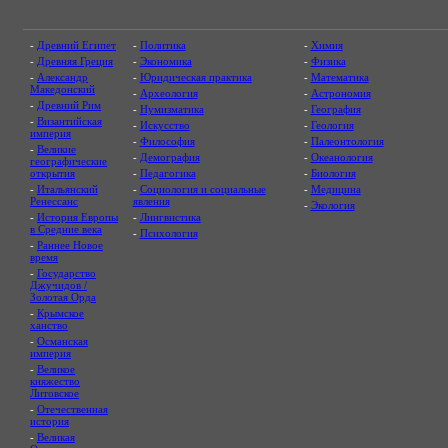
-
Древний Египет
-
Политика
-
Химия
-
Древняя Греция
-
Экономика
-
Физика
-
Александр
-
Юридическая практика
-
Математика
Македонский
-
Археология
-
Астрономия
-
Древний Рим
-
Нумизматика
-
География
-
Византийская
-
Искусство
-
Геология
империя
-
Философия
-
Палеонтология
-
Великие
-
Демография
-
Океанология
географические
открытия
-
Педагогика
-
Биология
-
Итальянский
-
Социология и социальные
-
Медицина
Ренессанс
явления
-
Экология
-
История Европы
-
Лингвистика
в Средние века
-
Психология
-
Раннее Новое
время
-
Государство
Джучидов /
Золотая Орда
-
Крымское
ханство
-
Османская
империя
-
Великое
княжество
Литовское
-
Отечественная
история
-
Великая