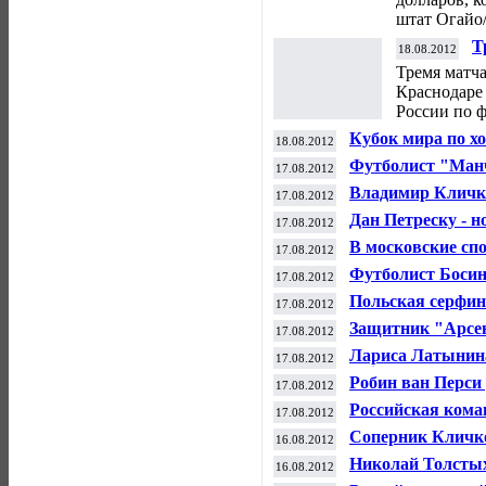
штат Огайо/
Т
18.08.2012
Н
Тремя матч
ч
Краснодаре 
России по ф
Кубок мира по х
18.08.2012
стартует в Омске
Футболист "Манч
17.08.2012
оштрафован на 7
Владимир Кличко
17.08.2012
высказывания
Дан Петреску - 
17.08.2012
футбольного клу
В московские сп
17.08.2012
записаться кругл
Футболист Босинг
17.08.2012
присоединился 
Польская серфин
17.08.2012
Олимпиады-2012 
Защитник "Арсен
17.08.2012
"Суонси"
Лариса Латынина
17.08.2012
Vuitton
Робин ван Перси
17.08.2012
переходом в МЮ
Российская кома
17.08.2012
рейтинге Междун
Соперник Кличко
16.08.2012
Николай Толстых
16.08.2012
главы РФС