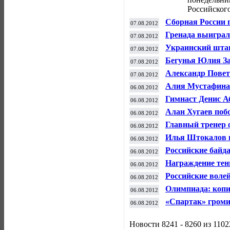
Российског
Сборная России п
07.08.2012
Олимпиады в Ло
Гренада выиграл
07.08.2012
Украинский штан
07.08.2012
для Украины
Бегунья Юлия За
07.08.2012
Олимпиады
Александр Повет
07.08.2012
в бою с америка
Алия Мустафина 
06.08.2012
спортивной гимн
Гимнаст Денис А
06.08.2012
прыжке
Алан Хугаев побо
06.08.2012
римской борьбе
Главный тренер 
06.08.2012
Силкин подал за
Илья Штокалов 
06.08.2012
соревнований по 
Российские бай
06.08.2012
соревнований
Награждение тен
06.08.2012
олимпийским ко
Российские воле
06.08.2012
Олимпиада: копи
06.08.2012
семью медалями
«Спартак» громит
06.08.2012
Новости 8241 - 8260 из 1102