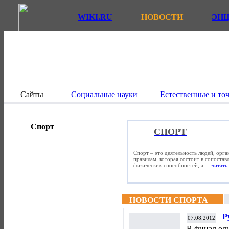
WIKI.RU
НОВОСТИ
ЭН
Сайты
Социальные науки
Естественные и то
Спорт
СПОРТ
Спорт – это деятельность людей, орг
правилам, которая состоит в сопостав
физических способностей, а ...
читать 
НОВОСТИ СПОРТА
Р
07.08.2012
о
В финал ол