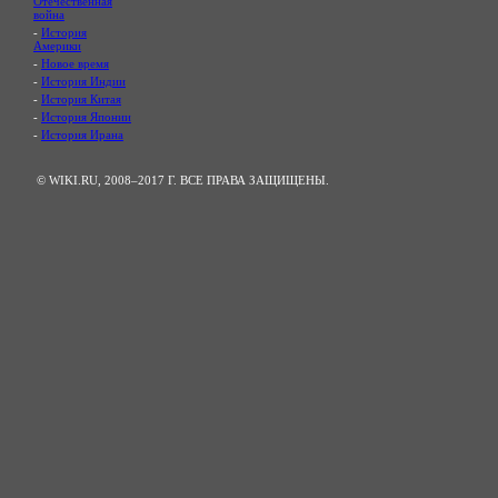
Отечественная
война
-
История
Америки
-
Новое время
-
История Индии
-
История Китая
-
История Японии
-
История Ирана
© WIKI.RU, 2008–2017 Г. ВСЕ ПРАВА ЗАЩИЩЕНЫ.