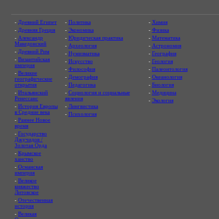
-
Древний Египет
-
Политика
-
Химия
-
Древняя Греция
-
Экономика
-
Физика
-
Александр
-
Юридическая практика
-
Математика
Македонский
-
Археология
-
Астрономия
-
Древний Рим
-
Нумизматика
-
География
-
Византийская
-
Искусство
-
Геология
империя
-
Философия
-
Палеонтология
-
Великие
-
Демография
-
Океанология
географические
открытия
-
Педагогика
-
Биология
-
Итальянский
-
Социология и социальные
-
Медицина
Ренессанс
явления
-
Экология
-
История Европы
-
Лингвистика
в Средние века
-
Психология
-
Раннее Новое
время
-
Государство
Джучидов /
Золотая Орда
-
Крымское
ханство
-
Османская
империя
-
Великое
княжество
Литовское
-
Отечественная
история
-
Великая