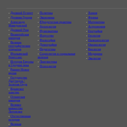
-
Древний Египет
-
Политика
-
Химия
-
Древняя Греция
-
Экономика
-
Физика
-
Александр
-
Юридическая практика
-
Математика
Македонский
-
Археология
-
Астрономия
-
Древний Рим
-
Нумизматика
-
География
-
Византийская
-
Искусство
-
Геология
империя
-
Философия
-
Палеонтология
-
Великие
-
Демография
-
Океанология
географические
открытия
-
Педагогика
-
Биология
-
Итальянский
-
Социология и социальные
-
Медицина
Ренессанс
явления
-
Экология
-
История Европы
-
Лингвистика
в Средние века
-
Психология
-
Раннее Новое
время
-
Государство
Джучидов /
Золотая Орда
-
Крымское
ханство
-
Османская
империя
-
Великое
княжество
Литовское
-
Отечественная
история
-
Великая