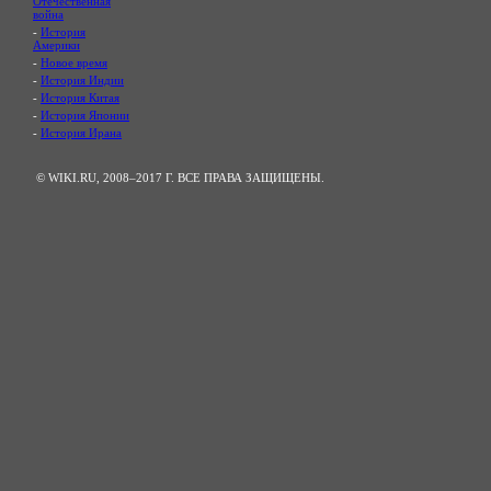
Отечественная
война
-
История
Америки
-
Новое время
-
История Индии
-
История Китая
-
История Японии
-
История Ирана
© WIKI.RU, 2008–2017 Г. ВСЕ ПРАВА ЗАЩИЩЕНЫ.