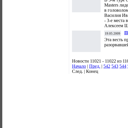
Masters лид
в головоло
Василия Ив
- 3-е места
Алексеем 
П
19.05.2009
Эта весть п
разорвавше
Новости 11021 - 11022 из 11
Начало
|
Пред.
|
542
543
544
След. | Конец