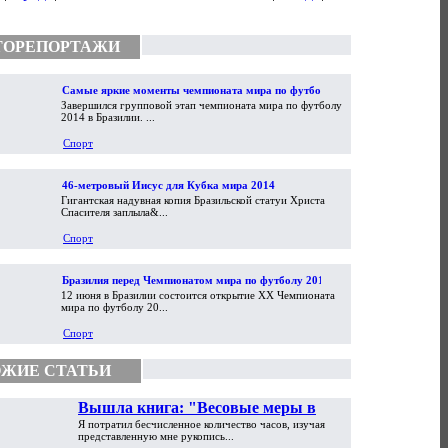
ТОРЕПОРТАЖИ
Самые яркие моменты чемпионата мира по футболу
Завершился групповой этап чемпионата мира по футболу
2014
2014 в Бразилии. ...
Спорт
46-метровый Иисус для Кубка мира 2014
Гигантская надувная копия Бразильской статуи Христа
Спасителя заплыла&...
Спорт
Бразилия перед Чемпионатом мира по футболу 2014
12 июня в Бразилии состоится открытие XX Чемпионата
мира по футболу 20...
Спорт
ЖИЕ СТАТЬИ
Вышла книга: "Весовые меры в
Я потратил бесчисленное количество часов, изучая
торговой практике Античности и
представленную мне рукопись...
Средневековья"