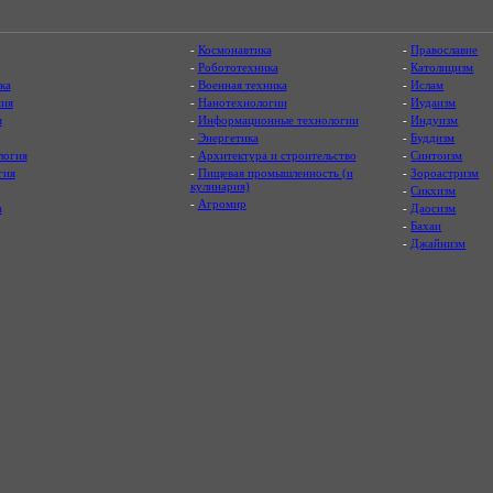
-
Космонавтика
-
Православие
-
Робототехника
-
Католицизм
ка
-
Военная техника
-
Ислам
ия
-
Нанотехнологии
-
Иудаизм
я
-
Информационные технологии
-
Индуизм
-
Энергетика
-
Буддизм
логия
-
Архитектура и строительство
-
Синтоизм
гия
-
Пищевая промышленность (и
-
Зороастризм
кулинария)
-
Сикхизм
-
Агромир
а
-
Даосизм
-
Бахаи
-
Джайнизм