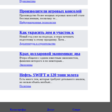
Нумизматика
Производители игровых консолей
Производство более мощных игровых консолей стало
достигли предела возможностей
бессмысленным, поскольку те...
Информационные технологии
Как украсить дом и участок к
Новый год уже на подходе, и пора начинать
Новому году
подготовку к этому празднику. Хотя...
Архитектура и строительство
Крах долларовой экономики: два
Вчера общался с одним известным экономистом,
пути обрушения
фамилию которого я по некоторым...
Экономика
Нефть, SWIFT и 120 тонн золота
Есть много тем, которые требуют детального анализа,
но нельзя объять необъят...
Политика
Катастрофы
Досуг
Спорт