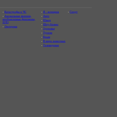
-
Катастрофы и ЧС
-
Я - женщина
-
Спорт
-
Аномальные явления,
-
Авто
необъяснимые феномены,
-
Юмор
НЛО
-
Шоу-бизнес
-
Эзотерика
-
Здоровье
-
Туризм
-
Крым
-
В мире животных
-
Телевидение