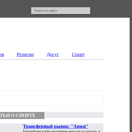
ия
Религии
Досуг
Спорт
ТЬИ О СПОРТЕ
Трансферный рынок: "Анжи"
Европейские клубы постепенно выходят из отпуска, и