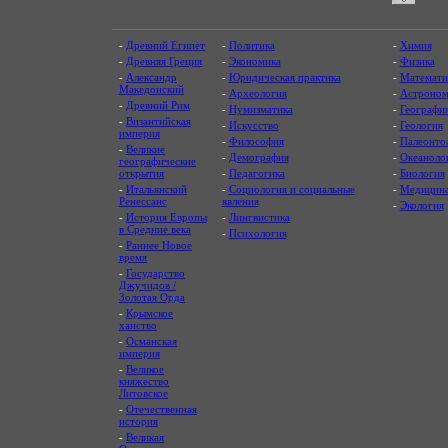
-
Древний Египет
-
Политика
-
Химия
-
Древняя Греция
-
Экономика
-
Физика
-
Александр
-
Юридическая практика
-
Математи
Македонский
-
Археология
-
Астроном
-
Древний Рим
-
Нумизматика
-
Географи
-
Византийская
-
Искусство
-
Геология
империя
-
Философия
-
Палеонто
-
Великие
-
Демография
-
Океаноло
географические
открытия
-
Педагогика
-
Биология
-
Итальянский
-
Социология и социальные
-
Медицин
Ренессанс
явления
-
Экология
-
История Европы
-
Лингвистика
в Средние века
-
Психология
-
Раннее Новое
время
-
Государство
Джучидов /
Золотая Орда
-
Крымское
ханство
-
Османская
империя
-
Великое
княжество
Литовское
-
Отечественная
история
-
Великая