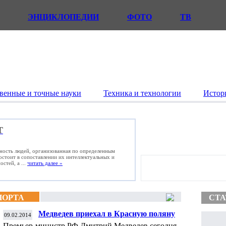
ЭНЦИКЛОПЕДИИ
ФОТО
ТВ
венные и точные науки
Техника и технологии
Истор
Т
ьность людей, организованная по определенным
состоит в сопоставлении их интеллектуальных и
стей, а ...
читать далее »
ПОРТА
СТА
Медведев приехал в Красную поляну
09.02.2014
посмотреть соревнования по горным
Премьер-министр РФ Дмитрий Медведев сегодня