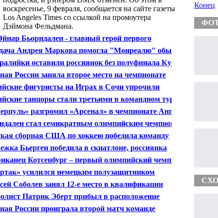
Конец
воскресенье, 9 февраля, сообщается на сайте газеты
Los Angeles Times со ссылкой на промоутера
ФО
Дэймона Фельдмана.
Эйнар Бьорндален - главный герой первого
льного дня Олимпиады в Сочи
дача Андрея Маркова помогла "Монреалю" обыграть
олину" в матче чемпионата НХЛ
ралийки оставили россиянок без полуфинала Кубка
рации
ная России заняла второе место на чемпионате
пы по мини-футболу
ийские фигуристы на Играх в Сочи упрочили
рство в командном турнире
ийские танцоры стали третьими в командном турнире
чи
ерпуль» разгромил «Арсенал» в чемпионате Англии
ндален стал семикратным олимпийским чемпионом
кая сборная США по хоккею победила команду
яндии в стартовом матче Олимпийских игр
ежка Бьерген победила в скиатлоне, россиянка
лева 15-я
иканец Котсенбург – первый олимпийский чемпион
и
ртак» усилился немецким полузащитником
СХО
сей Соболев занял 12-е место в квалификации
внований по слоупстайлу на Олимпиаде
олист Патрик Эберт прибыл в расположение
овского "Спартака"
ная России проиграла второй матч команде
ралии в матче Кубка Федерации по теннису