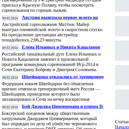
лыжам
приехал в Красную Поляну, чтобы посмотреть
соревнования по горным лыжам.
Австрия выиграла первое золото на
09.02.2014
Олимпиаде в Сочи
Австрийский горнолыжник Маттиас Майер
выиграл олимпийской золото в скоростном спуске.
На преодоление дистанции австрийцу
понадобилось 2:06,23 минуты.
Елена Ильиных и Никита Кацалапов
09.02.2014
выступят в командном турнире по
Российский танцевальный дуэт Елена Ильиных и
фигурному катанию в Сочи
Никита Кацалапов заменит в произвольной
программе командных соревнований Игр-2014 в
Сочи Екатерину Боброву и Дмитрия Соловьева.
Швейцарцы отказались от тренировочного
09.02.2014
матча с российскими хоккеистами
Федерация хоккея Швейцарии без объяснения
причин отменила тренировочный матч Россия —
Швейцария, проведение которого было
запланировано в Сочи на вечер воскресенья
Бой Джорджа Циммермана и рэпера DMX
09.02.2014
отменен
Боксерский поединок между общественным
патрульным Джорджем Циммерманом, который
Статьи 
был оправдан по делу об убийстве чернокожего
Начало
подростка, и рэпером DMX отменен. Об этом в