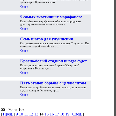
уступил "Реалу", но обошел
трансферный рынок на конт...
"Ювентус"
Спорт
5 самых экзотичных марафонов:
Если обычные марафоны и забеги по городским
носороги, пингвины и Китайская
достопримечательностям кажутся в...
стена
Спорт
Семь шагов для улучшения
Сосредоточившись на нижеизложенных 7 пунктах, Вы
персонального тренинга
сможете разработать более э...
Спорт
Красно-белый стадион иногда будет
Во вторник строители новой арены "Спартака"
трехцветным
устроили в Тушине день...
Спорт
Пять этапов борьбы с целлюлитом
Целлюлит – проблема не только полных, но и вполне
худых женщин. Конечно, про...
Спорт
66 - 70 из 168
|
Пред.
|
9
10
11
12
13
14
15
16
17
18
19
|
След.
|