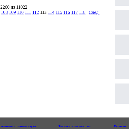
 2260 из 11022
|
108
109
110
111
112
113
114
115
116
117
118
|
След.
|
ственные и точные науки
Техника и технологии
Религии