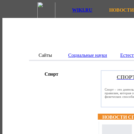
WIKI.RU
НОВОСТИ
Сайты
Социальные науки
Естест
Спорт
СПОР
Спорт – это деятел
правилам, которая 
физических способно
НОВОСТИ С