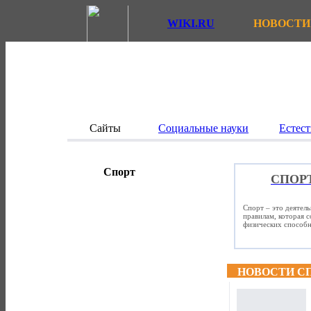
WIKI.RU
НОВОСТИ
Сайты
Социальные науки
Естест
Спорт
СПОР
Спорт – это деятел
правилам, которая 
физических способно
НОВОСТИ С