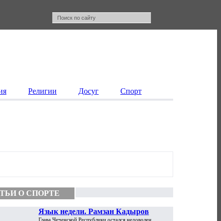
ия
Религии
Досуг
Спорт
ТЬИ О СПОРТЕ
Язык недели. Рамзан Кадыров
Глава Чеченской Республики остался недоволен