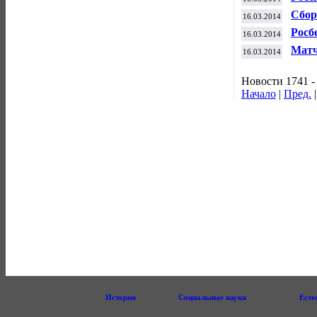
юнио
Сбор
16.03.2014
Пар
Росб
16.03.2014
росс
Матч
16.03.2014
бесп
Новости 1741 -
Начало
|
Пред.
История
Социальные науки
Есте