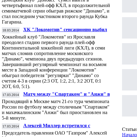
четвертьфинал плей-офф КХЛ, в продолжительной
семиматчевой серии обыграв рижское "Динамо", и
стал последним участником второго раунда Кубка
Гагарина.
ХК "Локомотив" сенсационно выбил
18.03.2014
"Динамо" из плей-офф уже в первом
Хоккейный клуб "Локомотив" из Ярославля
раунде
преодолел стадию первого раунда плей-офф
Континентальной хоккейной лиги (КХЛ), в семи
матчах сломив сопротивление московского
"Динамо", чемпиона двух предыдущих сезонов.
Завершивший регулярный чемпионат на восьмом
месте в Западной конференции "Локомотив"
обыграл победителя "регулярки" "Динамо" со
счетом 4-3 в серии (2:3 ОТ, 1:2, 2:1, 3:2 2ОТ, 0:1
2ОТ, 6:0, 5:1).
Матч между "Спартаком" и "Анжи" в
17.03.2014
Черкизово был прерван на несколько
Проходящий в Москве матч 21-го тура чемпионата
минут
России по футболу между столичным "Спартаком"
и махачкалинским "Анжи" был приостановлен на
5-й минуте.
Алексей Миллер встретился с
17.03.2014
Статьи 
претендентом на пост главного тренера
Председатель правления ОАО "Газпром" Алексей
Начало
футбольного клуба "Зенит"