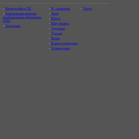
-
Катастрофы и ЧС
-
Я - женщина
-
Спорт
-
Аномальные явления,
-
Авто
необъяснимые феномены,
-
Юмор
НЛО
-
Шоу-бизнес
-
Эзотерика
-
Здоровье
-
Туризм
-
Крым
-
В мире животных
-
Телевидение