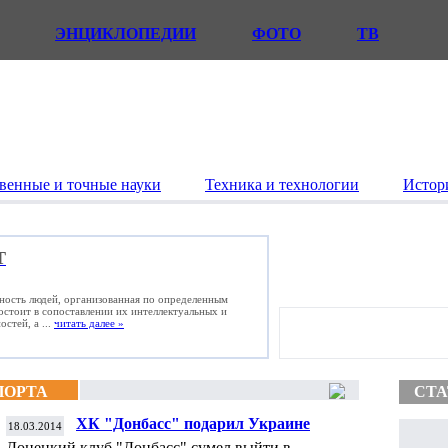
ЭНЦИКЛОПЕДИИ
ФОТО
ТВ
венные и точные науки
Техника и технологии
Истор
Т
ьность людей, организованная по определенным
состоит в сопоставлении их интеллектуальных и
стей, а ...
читать далее »
ПОРТА
СТА
ХК "Донбасс" подарил Украине
18.03.2014
четвертьфинал Кубка Гагарина
Донецкий клуб "Донбасс" сумел выйти в