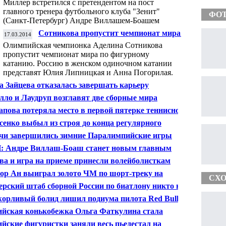
Миллер встретился с претендентом на пост
главного тренера футбольного клуба "Зенит"
ФО
(Санкт-Петербург) Андре Виллашем-Боашем
Сотникова пропустит чемпионат мира по
17.03.2014
фигурному катанию
Олимпийская чемпионка Аделина Сотникова
пропустит чемпионат мира по фигурному
катанию. Россию в женском одиночном катании
представят Юлия Липницкая и Анна Погорилая.
а Зайцева отказалась завершать карьеру
лло и Лаудруп возглавят две сборные мира
пова потеряла место в первой пятерке теннисного
инга
сенко выбыл из строя до конца регулярного
ионата НХЛ
чи завершились зимние Паралимпийские игры
 Андре Виллаш-Боаш станет новым главным
ером футбольного клуба "Зенит"
ва и игра на приеме принесли волейболисткам
нского "Динамо" победу в ЛЧ
ор Ан выиграл золото ЧМ по шорт-треку на
СХО
анции 1000 метров
ерский штаб сборной России по биатлону никто не
ускал - СБР
орливый болид лишил подиума пилота Red Bull
ийская конькобежка Ольга Фаткулина стала
дательницей Кубка мира на дистанции 500 м
ийские фигуристки заняли весь пьедестал на