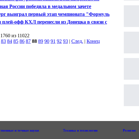
рском чемпионате мира
ная России победила в медальном зачете
алимпиады
ерг выиграл первый этап чемпионата "Формулы-1",
иянин Квят - десятый
 плей-офф КХЛ перенесли из Донецка в связи с
орядками
 1760 из 11022
|
83
84
85
86
87
88
89
90
91
92
93
|
След.
|
Конец
ственные и точные науки
Техника и технологии
Религии