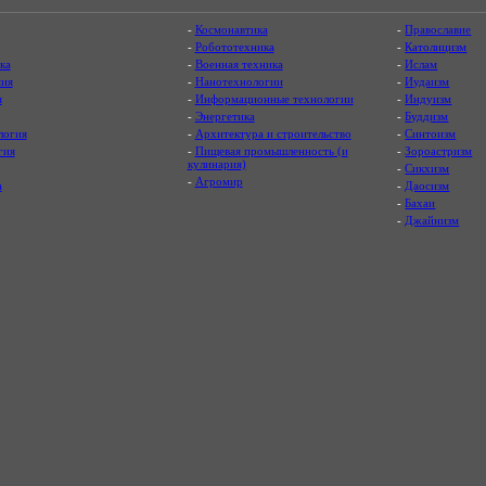
-
Космонавтика
-
Православие
-
Робототехника
-
Католицизм
ка
-
Военная техника
-
Ислам
ия
-
Нанотехнологии
-
Иудаизм
я
-
Информационные технологии
-
Индуизм
-
Энергетика
-
Буддизм
логия
-
Архитектура и строительство
-
Синтоизм
гия
-
Пищевая промышленность (и
-
Зороастризм
кулинария)
-
Сикхизм
-
Агромир
а
-
Даосизм
-
Бахаи
-
Джайнизм