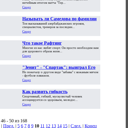
ничейным итогом матча "Тер...
Спорт
Называть ли Самедова по фамилии?
Тон высказываний азербайджанских игроков,
специалистов, тренеров за последни...
Спорт
Что такое Рафтинг
Многие из нас любят спорт. Он просто необходим нам
для здорового образа жизн...
Спорт
"Зенит" - "Спартак": выиграл Его
Но поначалу о другом виде "забавы" с кожаным мячом
Величество футбол
- футболе пляжном.
Спорт
Как развить гибкость
Спортивный, гибкий, мускулистый человек
ассоциируется со здоровьем, молодос...
Спорт
46 - 50 из 168
|
Пред.
|
5
6
7
8
9
10
11
12
13
14
15
|
След.
|
Конец