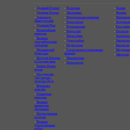
-
Древний Египет
-
Политика
-
Химия
-
Древняя Греция
-
Экономика
-
Физика
-
Александр
-
Юридическая практика
-
Математи
Македонский
-
Археология
-
Астроном
-
Древний Рим
-
Нумизматика
-
Географи
-
Византийская
-
Искусство
-
Геология
империя
-
Философия
-
Палеонто
-
Великие
-
Демография
-
Океаноло
географические
открытия
-
Педагогика
-
Биология
-
Итальянский
-
Социология и социальные
-
Медицин
Ренессанс
явления
-
Экология
-
История Европы
-
Лингвистика
в Средние века
-
Психология
-
Раннее Новое
время
-
Государство
Джучидов /
Золотая Орда
-
Крымское
ханство
-
Османская
империя
-
Великое
княжество
Литовское
-
Отечественная
история
-
Великая
Отечественная
война