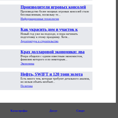
Производители игровых консолей
Производство более мощных игровых консолей стало
достигли предела возможностей
бессмысленным, поскольку те...
Информационные технологии
Как украсить дом и участок к
Новый год уже на подходе, и пора начинать
Новому году
подготовку к этому празднику. Хотя...
Архитектура и строительство
Крах долларовой экономики: два
Вчера общался с одним известным экономистом,
пути обрушения
фамилию которого я по некоторым...
Экономика
Нефть, SWIFT и 120 тонн золота
Есть много тем, которые требуют детального анализа,
но нельзя объять необъят...
Политика
Катастрофы
Досуг
Спорт