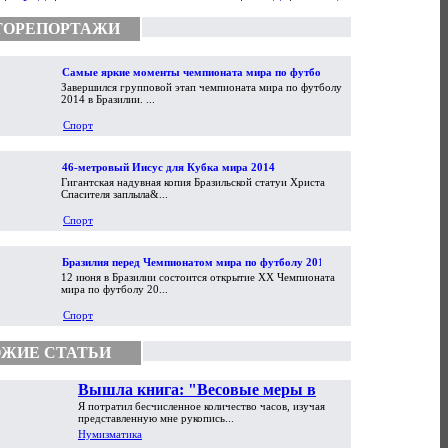
ТОРЕПОРТАЖИ
Самые яркие моменты чемпионата мира по футболу
Завершился групповой этап чемпионата мира по футболу
2014
2014 в Бразилии. ...
Спорт
46-метровый Иисус для Кубка мира 2014
Гигантская надувная копия Бразильской статуи Христа
Спасителя заплыла&...
Спорт
Бразилия перед Чемпионатом мира по футболу 2014
12 июня в Бразилии состоится открытие XX Чемпионата
мира по футболу 20...
Спорт
ЖИЕ СТАТЬИ
Вышла книга: "Весовые меры в
Я потратил бесчисленное количество часов, изучая
торговой практике Античности и
представленную мне рукопись...
Средневековья"
Нумизматика