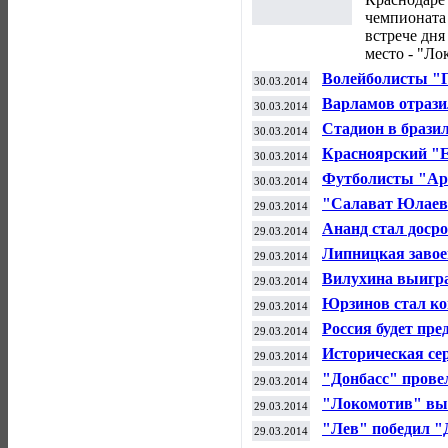
чемпионата
встрече дня
место - "Ло
Волейболисты "Г
30.03.2014
ЕКВ
Варламов отрази
30.03.2014
обыграть "Сан-Х
Стадион в брази
30.03.2014
перед стартом Ч
Красноярский "Е
30.03.2014
московского "Ди
Футболисты "Ар
30.03.2014
Сити" в матче ч
"Салават Юлаев"
29.03.2014
Ананд стал доср
29.03.2014
претендентов
Липницкая завое
29.03.2014
Вилухина выигра
29.03.2014
Юрзинов стал ко
29.03.2014
Олега Знарка
Россия будет пре
29.03.2014
на ЧМ-2015
Историческая се
29.03.2014
"Льва"
"Донбасс" провел
29.03.2014
проиграл
"Локомотив" вы
29.03.2014
полуфинал Кубка
"Лев" победил "
29.03.2014
Гагарина