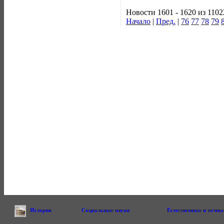
Новости 1601 - 1620 из 1102
Начало
|
Пред.
|
76
77
78
79
История
Социальные науки
Естественные и точны