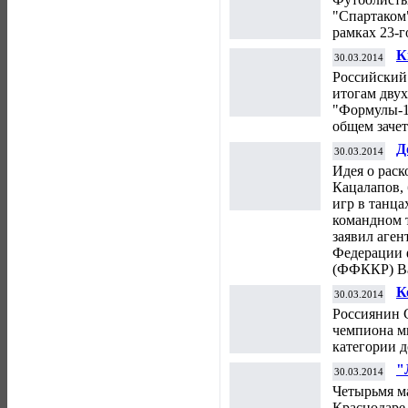
Ч
"Спартаком"
рамках 23-г
К
30.03.2014
"
Российский
итогам дву
"Формулы-1"
общем зачет
Д
30.03.2014
И
Идея о рас
Ф
Кацалапов,
игр в танц
командном т
заявил аген
Федерации 
(ФФККР) Ва
К
30.03.2014
в
Россиянин 
чемпиона м
категории до
"
30.03.2014
м
Четырьмя ма
ф
Краснодаре 