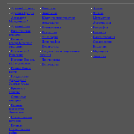
-
Древний Египет
-
Политика
-
Химия
-
Древняя Греция
-
Экономика
-
Физика
-
Александр
-
Юридическая практика
-
Математика
Македонский
-
Археология
-
Астрономия
-
Древний Рим
-
Нумизматика
-
География
-
Византийская
-
Искусство
-
Геология
империя
-
Философия
-
Палеонтология
-
Великие
-
Демография
-
Океанология
географические
открытия
-
Педагогика
-
Биология
-
Итальянский
-
Социология и социальные
-
Медицина
Ренессанс
явления
-
Экология
-
История Европы
-
Лингвистика
в Средние века
-
Психология
-
Раннее Новое
время
-
Государство
Джучидов /
Золотая Орда
-
Крымское
ханство
-
Османская
империя
-
Великое
княжество
Литовское
-
Отечественная
история
-
Великая
Отечественная
война