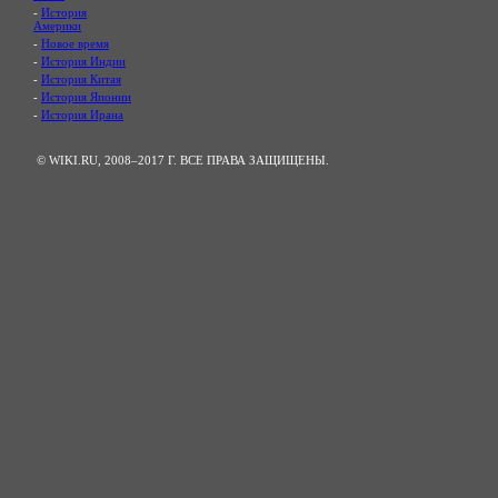
-
История
Америки
-
Новое время
-
История Индии
-
История Китая
-
История Японии
-
История Ирана
© WIKI.RU, 2008–2017 Г. ВСЕ ПРАВА ЗАЩИЩЕНЫ.