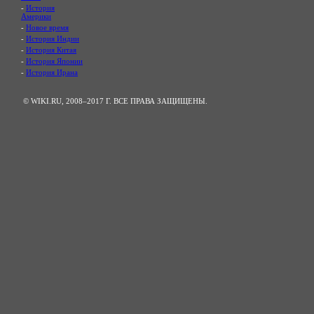
-
История
Америки
-
Новое время
-
История Индии
-
История Китая
-
История Японии
-
История Ирана
© WIKI.RU, 2008–2017 Г. ВСЕ ПРАВА ЗАЩИЩЕНЫ.