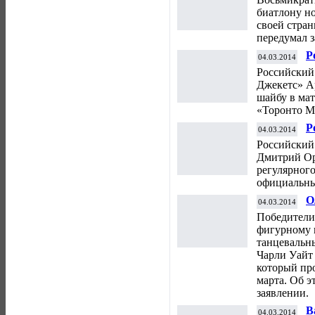
биатлону н
своей стран
передумал з
Р
04.03.2014
п
Российский
Джекетс» А
шайбу в ма
«Торонто М
Р
04.03.2014
д
Российский
Дмитрий Ор
регулярног
официальны
О
04.03.2014
к
Победители
п
фигурному 
танцевальн
Чарли Уайт 
который про
марта. Об э
заявлении.
В
04.03.2014