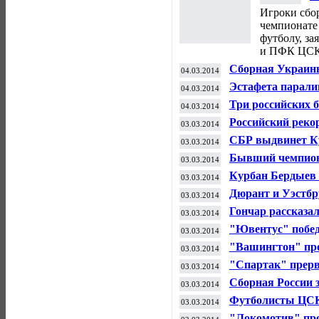
Р
Игроки сбор
чемпионате
футболу, з
и ПФК ЦСК
Сборная Украины
04.03.2014
матч с командо
Эстафета парали
04.03.2014
Три российских 
04.03.2014
офф Кубка Евро
Российский реко
03.03.2014
завершил карьер
СБР выдвинет К
03.03.2014
Бывший чемпион 
03.03.2014
Мейуэзером
Курбан Бердыев 
03.03.2014
Дюрант и Уэстбр
03.03.2014
Гончар рассказал
03.03.2014
тренировками в
"Ювентус" побед
03.03.2014
по футболу
"Вашингтон" пр
03.03.2014
чемпионата НХЛ
"Спартак" прерв
03.03.2014
обыграв "Слова
Сборная России 
03.03.2014
мира по велотре
Футболисты ЦСК
03.03.2014
четвертьфинал К
"Локомотив" про