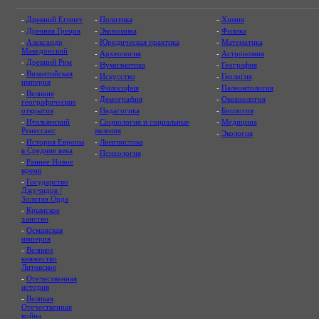
-
Древний Египет
-
Политика
-
Химия
-
Древняя Греция
-
Экономика
-
Физика
-
Александр
-
Юридическая практика
-
Математика
Македонский
-
Археология
-
Астрономия
-
Древний Рим
-
Нумизматика
-
География
-
Византийская
-
Искусство
-
Геология
империя
-
Философия
-
Палеонтология
-
Великие
-
Демография
-
Океанология
географические
открытия
-
Педагогика
-
Биология
-
Итальянский
-
Социология и социальные
-
Медицина
Ренессанс
явления
-
Экология
-
История Европы
-
Лингвистика
в Средние века
-
Психология
-
Раннее Новое
время
-
Государство
Джучидов /
Золотая Орда
-
Крымское
ханство
-
Османская
империя
-
Великое
княжество
Литовское
-
Отечественная
история
-
Великая
Отечественная
война