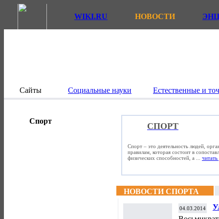
WIKI.RU
НОВОСТИ
ЭН
Сайты
Социальные науки
Естественные и то
Спорт
СПОРТ
Спорт – это деятельность людей, орг
правилам, которая состоит в сопостав
физических способностей, а ...
читать 
НОВОСТИ СПОРТА
У
04.03.2014
з
Восьмикрат