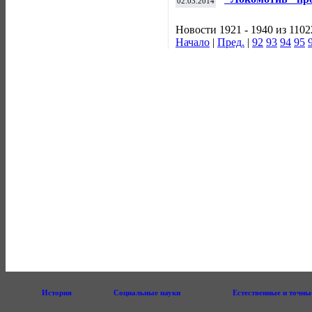
02.03.2014
"Атлант"
Новости 1921 - 1940 из 1102
Начало
|
Пред.
|
92
93
94
95
История
Социальные науки
Естественные и точны