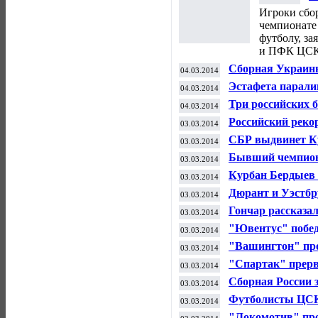
Р
Игроки сбор
чемпионате
футболу, з
и ПФК ЦСК
Сборная Украины
04.03.2014
матч с командо
Эстафета парали
04.03.2014
Три российских 
04.03.2014
офф Кубка Евро
Российский реко
03.03.2014
завершил карьер
СБР выдвинет К
03.03.2014
Бывший чемпион 
03.03.2014
Мейуэзером
Курбан Бердыев 
03.03.2014
Дюрант и Уэстбр
03.03.2014
Гончар рассказал
03.03.2014
тренировками в
"Ювентус" побед
03.03.2014
по футболу
"Вашингтон" пр
03.03.2014
чемпионата НХЛ
"Спартак" прерв
03.03.2014
обыграв "Слова
Сборная России 
03.03.2014
мира по велотре
Футболисты ЦСК
03.03.2014
четвертьфинал К
"Локомотив" про