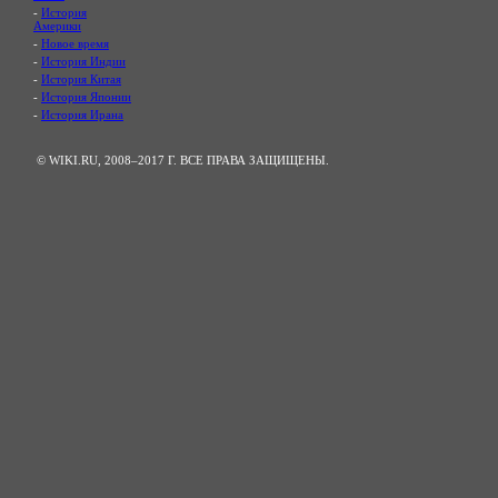
-
История
Америки
-
Новое время
-
История Индии
-
История Китая
-
История Японии
-
История Ирана
© WIKI.RU, 2008–2017 Г. ВСЕ ПРАВА ЗАЩИЩЕНЫ.