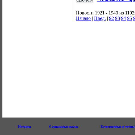
02.03.2014
"Атлант"
Новости 1921 - 1940 из 1102
Начало
|
Пред.
|
92
93
94
95
История
Социальные науки
Естественные и точны