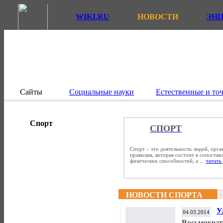
WIKI.RU
НОВОСТИ
ЭН
Сайты
Социальные науки
Естественные и то
Спорт
СПОРТ
Спорт – это деятельность людей, орг
правилам, которая состоит в сопостав
физических способностей, а ...
читать 
НОВОСТИ СПОРТА
У
04.03.2014
з
Восьмикрат