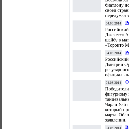
биатлону н
своей стран
передумал з
Р
04.03.2014
п
Российский
Джекетс» А
шайбу в ма
«Торонто М
Р
04.03.2014
д
Российский
Дмитрий Ор
регулярног
официальны
О
04.03.2014
к
Победители
п
фигурному 
танцевальн
Чарли Уайт 
который про
марта. Об э
заявлении.
В
04.03.2014