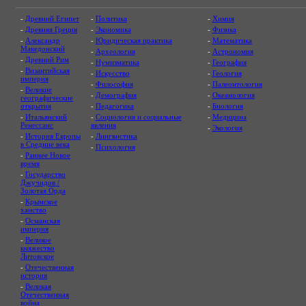
-
Древний Египет
-
Политика
-
Химия
-
Древняя Греция
-
Экономика
-
Физика
-
Александр
-
Юридическая практика
-
Математика
Македонский
-
Археология
-
Астрономия
-
Древний Рим
-
Нумизматика
-
География
-
Византийская
-
Искусство
-
Геология
империя
-
Философия
-
Палеонтология
-
Великие
-
Демография
-
Океанология
географические
открытия
-
Педагогика
-
Биология
-
Итальянский
-
Социология и социальные
-
Медицина
Ренессанс
явления
-
Экология
-
История Европы
-
Лингвистика
в Средние века
-
Психология
-
Раннее Новое
время
-
Государство
Джучидов /
Золотая Орда
-
Крымское
ханство
-
Османская
империя
-
Великое
княжество
Литовское
-
Отечественная
история
-
Великая
Отечественная
война