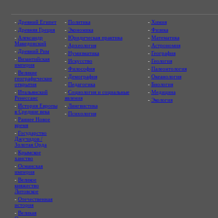
-
Древний Египет
-
Политика
-
Химия
-
Древняя Греция
-
Экономика
-
Физика
-
Александр
-
Юридическая практика
-
Математика
Македонский
-
Археология
-
Астрономия
-
Древний Рим
-
Нумизматика
-
География
-
Византийская
-
Искусство
-
Геология
империя
-
Философия
-
Палеонтология
-
Великие
-
Демография
-
Океанология
географические
открытия
-
Педагогика
-
Биология
-
Итальянский
-
Социология и социальные
-
Медицина
Ренессанс
явления
-
Экология
-
История Европы
-
Лингвистика
в Средние века
-
Психология
-
Раннее Новое
время
-
Государство
Джучидов /
Золотая Орда
-
Крымское
ханство
-
Османская
империя
-
Великое
княжество
Литовское
-
Отечественная
история
-
Великая