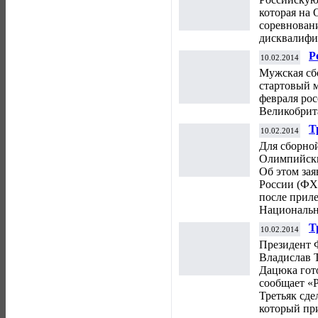
п
которая на 
соревновани
дисквалифи
Р
10.02.2014
п
Мужская сб
стартовый 
февраля ро
Великобрита
Т
10.02.2014
к
Для сборно
Олимпийски
Об этом зая
России (ФХ
после приле
Национальн
Т
10.02.2014
О
Президент 
Владислав 
Дацюка гот
сообщает «
Третьяк сде
который при