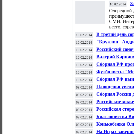
З
10.02.2014
о
Очередной 
преимущест
СМИ. Интер
всего, соре
В третий день со
10.02.2014
разыграно пять 
"Бруклин" Андр
10.02.2014
матче чемпиона
Российский сано
10.02.2014
серебряную меда
Валерий Карпин: 
10.02.2014
молодыми футбо
Сборная РФ прои
10.02.2014
Европы по мини
Футболисты "Мо
10.02.2014
матче чемпиона
Сборная РФ выиг
10.02.2014
двукратным чем
Плющенко увели
09.02.2014
командном турни
Сборная России 
09.02.2014
фигуристов на О
Российские хокке
09.02.2014
Российская стор
09.02.2014
решение по "дел
Биатлонистка Ви
09.02.2014
медаль в Сочи, в
Конькобежка Оль
09.02.2014
Олимпиады
На Играх заверш
09.02.2014