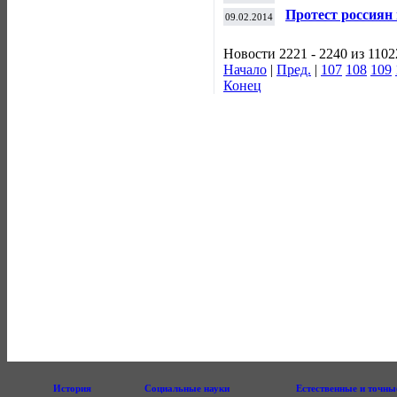
слоуп-стайлу
Протест россиян
09.02.2014
отклонен
Новости 2221 - 2240 из 1102
Начало
|
Пред.
|
107
108
109
Конец
История
Социальные науки
Естественные и точны