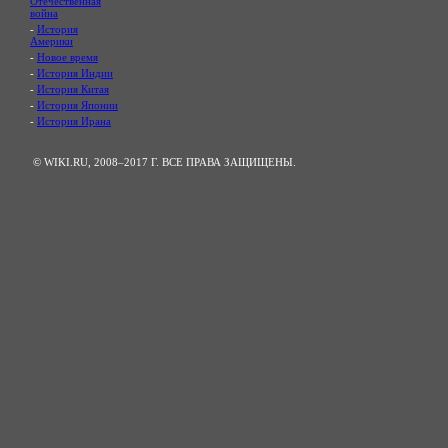
Отечественная
война
-
История
Америки
-
Новое время
-
История Индии
-
История Китая
-
История Японии
-
История Ирана
© WIKI.RU, 2008–2017 Г. ВСЕ ПРАВА ЗАЩИЩЕНЫ.