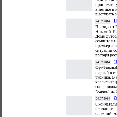
Р
принимает у
атлетике в 
выступать 
П
24.07.2014
с
Президент 
Николай То
Доме футбо
сомнительн
премьер-лиг
ситуации с
вратаря рос
"
24.07.2014
к
Футбольный
"
первый в и
турнира. В 
квалификац
соперником
"Калев" из 
О
24.07.2014
и
Окончатель
п
исполнител
олимпийско