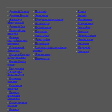
-
Древний Египет
-
Политика
-
Химия
-
Древняя Греция
-
Экономика
-
Физика
-
Александр
-
Юридическая практика
-
Математика
Македонский
-
Археология
-
Астрономия
-
Древний Рим
-
Нумизматика
-
География
-
Византийская
-
Искусство
-
Геология
империя
-
Философия
-
Палеонтология
-
Великие
-
Демография
-
Океанология
географические
открытия
-
Педагогика
-
Биология
-
Итальянский
-
Социология и социальные
-
Медицина
Ренессанс
явления
-
Экология
-
История Европы
-
Лингвистика
в Средние века
-
Психология
-
Раннее Новое
время
-
Государство
Джучидов /
Золотая Орда
-
Крымское
ханство
-
Османская
империя
-
Великое
княжество
Литовское
-
Отечественная
история
-
Великая