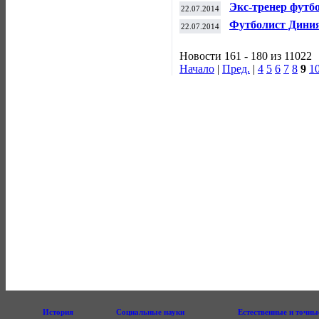
пройдет 2 август
Экс-тренер футб
22.07.2014
Сербии
Футболист Дини
22.07.2014
Новости 161 - 180 из 11022
Начало
|
Пред.
|
4
5
6
7
8
9
1
История
Социальные науки
Естественные и точны