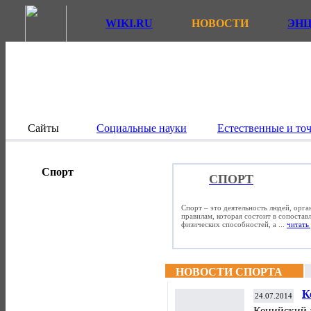
WIKI.RU
НОВОСТИ
ЭН
Сайты
Социальные науки
Естественные и то
Спорт
СПОРТ
Спорт – это деятельность людей, орг
правилам, которая состоит в сопостав
физических способностей, а ...
читать 
НОВОСТИ СПОРТА
К
24.07.2014
з
Кенийский 