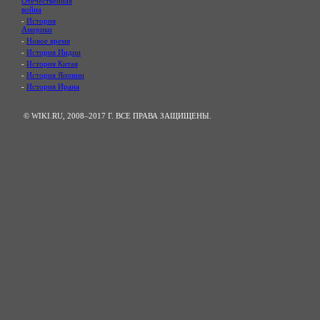
Отечественная
война
-
История
Америки
-
Новое время
-
История Индии
-
История Китая
-
История Японии
-
История Ирана
© WIKI.RU, 2008–2017 Г. ВСЕ ПРАВА ЗАЩИЩЕНЫ.