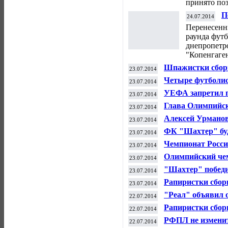
принято по
П
24.07.2014
и
Перенесенн
раунда фут
днепропетр
"Копенгаген
Шпажистки сборн
23.07.2014
мира по фехтова
Четыре футболис
23.07.2014
символическую 
УЕФА запретил п
23.07.2014
"Днепр" - "Копе
Глава Олимпийс
23.07.2014
возглавит оргко
Алексей Урманов
23.07.2014
покинула его гру
ФК "Шахтер" буд
23.07.2014
футбольного сезо
Чемпионат России
23.07.2014
Олимпийский че
23.07.2014
объявил о завер
"Шахтер" победи
23.07.2014
Суперкубок Укр
Рапиристки сбор
23.07.2014
фехтованию в Ка
"Реал" объявил 
22.07.2014
бомбардиром ЧМ
Рапиристки сбор
22.07.2014
мира по фехтова
РФПЛ не изменит
22.07.2014