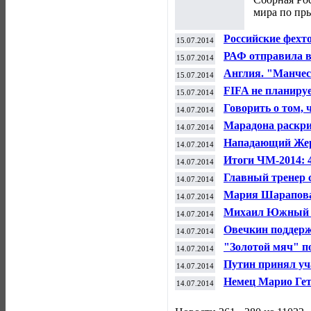
мира по пр
Российские фехт
15.07.2014
чемпионата мира
РАФ отправила в
15.07.2014
при России "Ф-1
Англия. "Манчес
15.07.2014
FIFA не планиру
15.07.2014
стадионов на ЧМ
Говорить о том, 
14.07.2014
сократят, рано -
Марадона раскри
14.07.2014
«Золотым мячом
Нападающий Жер
14.07.2014
составе ХК "Дин
Итоги ЧМ-2014: 4
14.07.2014
высокая результ
Главный тренер 
14.07.2014
Мария Шарапова 
14.07.2014
рейтинге WTA
Михаил Южный по
14.07.2014
ATP
Овечкин поддерж
14.07.2014
Аргентины в фи
"Золотой мяч" п
14.07.2014
вручили Лионел
Путин принял уч
14.07.2014
по футболу Росс
Немец Марио Гет
14.07.2014
финалах ЧМ за 4