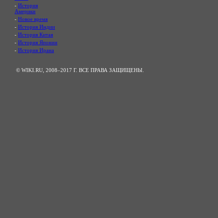
-
История
Америки
-
Новое время
-
История Индии
-
История Китая
-
История Японии
-
История Ирана
© WIKI.RU, 2008–2017 Г. ВСЕ ПРАВА ЗАЩИЩЕНЫ.