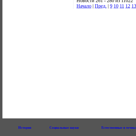
Новости 261 - 280 из 11022
Начало
|
Пред.
|
9
10
11
12
1
История
Социальные науки
Естественные и точны