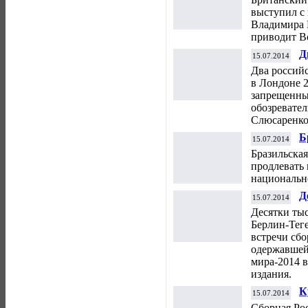
выступил с 
Владимира 
приводит Bo
Д
15.07.2014
у
Два россий
в Лондоне 
запрещенны
обозревател
Слюсаренко
Б
15.07.2014
п
Бразильская
с
продлевать 
национальн
Д
15.07.2014
а
Десятки тыс
Г
Берлин-Тег
встречи сбо
одержавшей
мира-2014 
издания.
К
15.07.2014
в
Сборная Ро