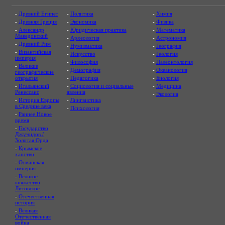
-
Древний Египет
-
Политика
-
Химия
-
Древняя Греция
-
Экономика
-
Физика
-
Александр
-
Юридическая практика
-
Математика
Македонский
-
Археология
-
Астрономия
-
Древний Рим
-
Нумизматика
-
География
-
Византийская
-
Искусство
-
Геология
империя
-
Философия
-
Палеонтология
-
Великие
-
Демография
-
Океанология
географические
открытия
-
Педагогика
-
Биология
-
Итальянский
-
Социология и социальные
-
Медицина
Ренессанс
явления
-
Экология
-
История Европы
-
Лингвистика
в Средние века
-
Психология
-
Раннее Новое
время
-
Государство
Джучидов /
Золотая Орда
-
Крымское
ханство
-
Османская
империя
-
Великое
княжество
Литовское
-
Отечественная
история
-
Великая
Отечественная
война