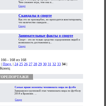
Чем сложнее игра, тем она и...
Спорт
Скандалы в спорте
Как это не прискорбно, но приходится констатировать,
что количество скандало...
Спорт
Занимательные факты о спорте
Спорт - это не только средство оздоровления людей и
возможность достижения ц...
Спорт
166 - 168 из 168
|
Пред.
|
24
25
26
27
28
29
30
31
32
33
34
|
| Конец
ТОРЕПОРТАЖИ
Самые яркие моменты чемпионата мира по футболу
Завершился групповой этап чемпионата мира по футболу
2014
2014 в Бразилии. ...
Спорт