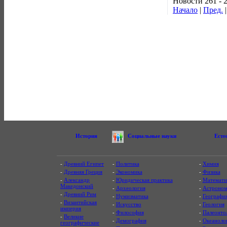
Новости 261 - 
Начало
|
Пред.
История
Социальные науки
Есте
-
Древний Египет
-
Политика
-
Химия
-
Древняя Греция
-
Экономика
-
Физика
-
Александр
-
Юридическая практика
-
Математи
Македонский
-
Археология
-
Астроном
-
Древний Рим
-
Нумизматика
-
Географи
-
Византийская
-
Искусство
-
Геология
империя
-
Философия
-
Палеонто
-
Великие
-
Демография
-
Океаноло
географические