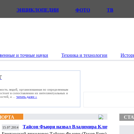
ЭНЦИКЛОПЕДИИ
ФОТО
ТВ
венные и точные науки
Техника и технологии
Истор
Т
ьность людей, организованная по определенным
состоит в сопоставлении их интеллектуальных и
стей, а ...
читать далее »
ПОРТА
СТА
Тайсон Фьюри назвал Владимира Кличко
15.07.2014
слабаком
Британский тяжеловес Тайсон Фьюри (Tyson Fury)