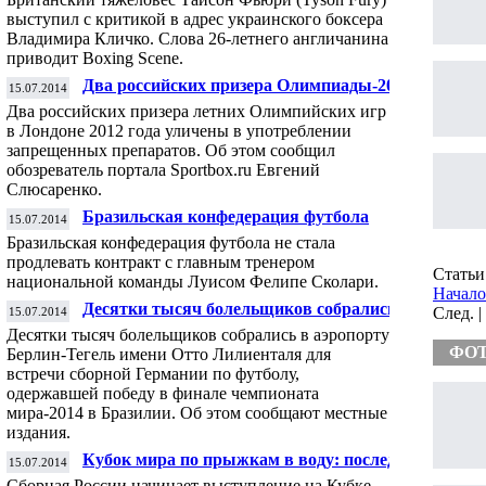
выступил с критикой в адрес украинского боксера
Владимира Кличко. Слова 26-летнего англичанина
приводит Boxing Scene.
Два российских призера Олимпиады-2012
15.07.2014
уличены в употреблении допинга
Два российских призера летних Олимпийских игр
в Лондоне 2012 года уличены в употреблении
запрещенных препаратов. Об этом сообщил
обозреватель портала Sportbox.ru Евгений
Слюсаренко.
Бразильская конфедерация футбола
15.07.2014
подтвердила отказ от продления контракта
Бразильская конфедерация футбола не стала
со Сколари
продлевать контракт с главным тренером
Статьи 
национальной команды Луисом Фелипе Сколари.
Начало
Десятки тысяч болельщиков собрались в
След. 
15.07.2014
аэропорту Берлина для встречи сборной
Десятки тысяч болельщиков собрались в аэропорту
Германии
ФО
Берлин-Тегель имени Отто Лилиенталя для
встречи сборной Германии по футболу,
одержавшей победу в финале чемпионата
мира-2014 в Бразилии. Об этом сообщают местные
издания.
Кубок мира по прыжкам в воду: последний
15.07.2014
важный старт россиян перед ЧЕ
Сборная России начинает выступление на Кубке