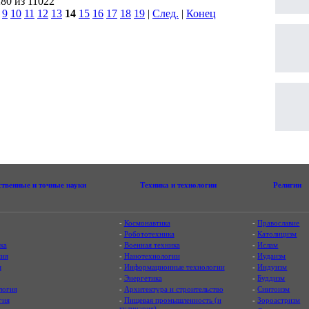
280 из 11022
|
9
10
11
12
13
14
15
16
17
18
19
|
След.
|
Конец
ственные и точные науки
Техника и технологии
Религии
-
Космонавтика
-
Православие
-
Робототехника
-
Католицизм
ка
-
Военная техника
-
Ислам
ия
-
Нанотехнологии
-
Иудаизм
я
-
Информационные технологии
-
Индуизм
-
Энергетика
-
Буддизм
логия
-
Архитектура и строительство
-
Синтоизм
гия
-
Пищевая промышленность (и
-
Зороастризм
кулинария)