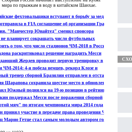
мира по прыжкам в воду в китайском Шанхае.
ийские фехтовальщики вступают в борьбу за медали
ионата мира в Казани
отправила в FIA соглашение об организации Гран-
России "Ф-1"
ия. "Манчестер Юнайтед" сменил спонсора
 не планирует сокращать число футбольных
ионов на ЧМ-2018
рить о том, что число стадионов ЧМ-2018 в России
атят, рано - Мутко
дона раскритиковал решение наградить Месси
отым мячом»
СХО
дающий Жердев проводит первую тренировку в
аве ХК "Динамо" - Сафронов
и ЧМ-2014: 4-я победа немцев, рекорд Клозе и
кая результативность
ный тренер сборной Бразилии отправлен в отставку
я Шарапова сохранила шестое место в обновленном
инге WTA
ил Южный поднялся на 19-ю позицию в рейтинге
кин поддержал Месси после поражения сборной
нтины в финале ЧМ
отой мяч" по итогам чемпионата мира 2014 года
или Лионелю Месси
н принял участие в передаче права проведения ЧМ
утболу России
ц Марио Гетце стал самым молодым автором гола в
лах ЧМ за 48 лет