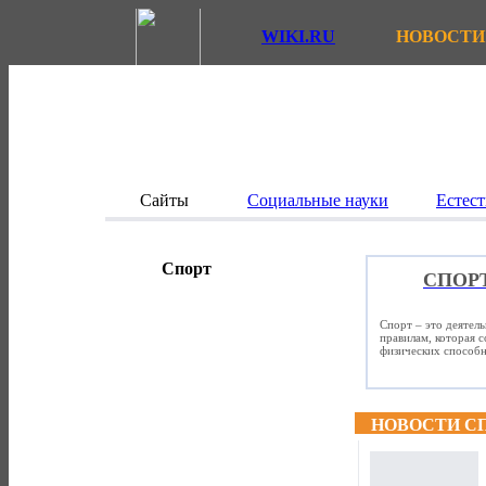
WIKI.RU
НОВОСТИ
Сайты
Социальные науки
Естест
Спорт
СПОР
Спорт – это деятел
правилам, которая 
физических способно
НОВОСТИ С