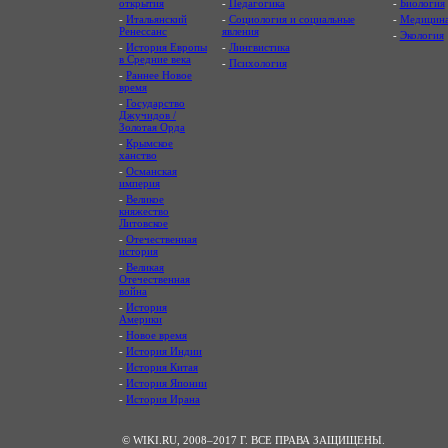
открытия
-
Педагогика
-
Биология
-
Итальянский
-
Социология и социальные
-
Медицин
Ренессанс
явления
-
Экология
-
История Европы
-
Лингвистика
в Средние века
-
Психология
-
Раннее Новое
время
-
Государство
Джучидов /
Золотая Орда
-
Крымское
ханство
-
Османская
империя
-
Великое
княжество
Литовское
-
Отечественная
история
-
Великая
Отечественная
война
-
История
Америки
-
Новое время
-
История Индии
-
История Китая
-
История Японии
-
История Ирана
© WIKI.RU, 2008–2017 Г. ВСЕ ПРАВА ЗАЩИЩЕНЫ.