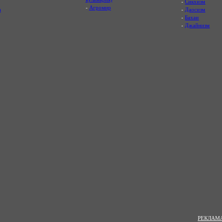
-
Сикхизм
-
Агромир
а
-
Даосизм
-
Бахаи
-
Джайнизм
РЕКЛАМА