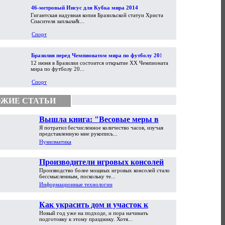
46-метровый Иисус для Кубка мира 2014
Гигантская надувная копия Бразильской статуи Христа
Спасителя заплыла&...
Спорт
Бразилия перед Чемпионатом мира по футболу 2014
12 июня в Бразилии состоится открытие XX Чемпионата
мира по футболу 20...
Спорт
ЖИЕ СТАТЬИ
Вышла книга: "Весовые меры в
Я потратил бесчисленное количество часов, изучая
торговой практике Античности и
представленную мне рукопись...
Средневековья"
Нумизматика
Производители игровых консолей
Производство более мощных игровых консолей стало
достигли предела возможностей
бессмысленным, поскольку те...
Информационные технологии
Как украсить дом и участок к
Новый год уже на подходе, и пора начинать
Новому году
подготовку к этому празднику. Хотя...