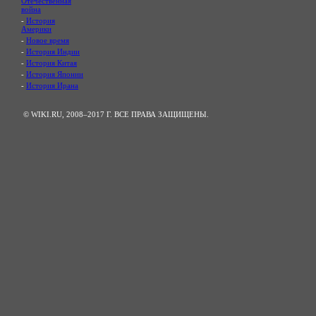
Отечественная
война
-
История
Америки
-
Новое время
-
История Индии
-
История Китая
-
История Японии
-
История Ирана
© WIKI.RU, 2008–2017 Г. ВСЕ ПРАВА ЗАЩИЩЕНЫ.