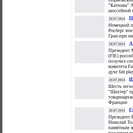
1
"Катюша" А
шоссейной 
П
20.07.2014
в
Немецкий п
Росберг вп
Гран-при на
А
20.07.2014
P
Президент 
(FIE) росс
получил сп
комитета Fa
духе fair pl
Ш
20.07.2014
в
Шесть леги
"
"Шахтер" п
товарищеск
Франции
Г
20.07.2014
ч
Президент 
Р
Николай То
памятным зн
рождения п