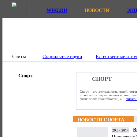
WIKI.RU
НОВОСТИ
ЭН
Сайты
Социальные науки
Естественные и то
Спорт
СПОРТ
Спорт – это деятельность людей, орг
правилам, которая состоит в сопостав
физических способностей, а ...
читать 
НОВОСТИ СПОРТА
В
20.07.2014
"
Норвежский