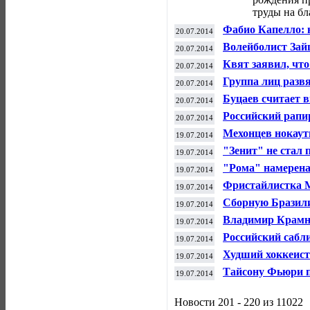
труды на бл
Фабио Капелло: 
20.07.2014
нужно сажать в 
Волейболист Зай
20.07.2014
привел к странн
Квят заявил, чт
20.07.2014
в гонке Гран-пр
Группа лиц разв
20.07.2014
руководства РФС
Буцаев считает 
20.07.2014
ХК "Сочи" в деб
Российский рапи
20.07.2014
чемпионом мира
Мехонцев нокау
19.07.2014
"Зенит" не стал
19.07.2014
"Рома" намерена
19.07.2014
Фристайлистка М
19.07.2014
сборной Санкт-П
Сборную Бразили
19.07.2014
Владимир Крамн
19.07.2014
Фабиано Каруано
Российский сабл
19.07.2014
по фехтованию
Худший хоккеист
19.07.2014
на 13 миллионов
Тайсону Фьюри п
19.07.2014
лицензию
Новости 201 - 220 из 11022