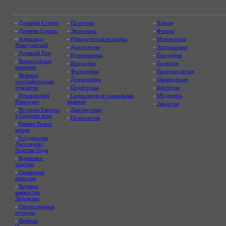
-
Древний Египет
-
Политика
-
Химия
-
Древняя Греция
-
Экономика
-
Физика
-
Александр
-
Юридическая практика
-
Математика
Македонский
-
Археология
-
Астрономия
-
Древний Рим
-
Нумизматика
-
География
-
Византийская
-
Искусство
-
Геология
империя
-
Философия
-
Палеонтология
-
Великие
-
Демография
-
Океанология
географические
открытия
-
Педагогика
-
Биология
-
Итальянский
-
Социология и социальные
-
Медицина
Ренессанс
явления
-
Экология
-
История Европы
-
Лингвистика
в Средние века
-
Психология
-
Раннее Новое
время
-
Государство
Джучидов /
Золотая Орда
-
Крымское
ханство
-
Османская
империя
-
Великое
княжество
Литовское
-
Отечественная
история
-
Великая