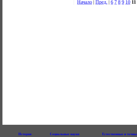
Начало
|
Пред.
|
6
7
8
9
10
11
История
Социальные науки
Естественные и точны