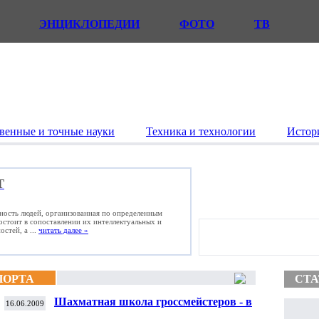
ЭНЦИКЛОПЕДИИ
ФОТО
ТВ
венные и точные науки
Техника и технологии
Истор
Т
ьность людей, организованная по определенным
состоит в сопоставлении их интеллектуальных и
стей, а ...
читать далее »
ПОРТА
СТА
Шахматная школа гроссмейстеров - в
16.06.2009
детской колонии