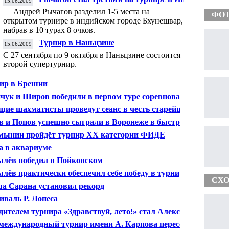
15.06.2009
Андрей Рычагов разделил 1-5 места на
ФО
открытом турнире в индийском городе Бхунешвар,
набрав в 10 турах 8 очков.
Турнир в Наньцзине
15.06.2009
С 27 сентября по 9 октября в Наньцзине состоится
второй супертурнир.
ир в Брешии
чук и Широв победили в первом туре соревнований в
ынии
щие шахматисты проведут сеанс в честь старейшего
а Европы
в и Попов успешно сыграли в Воронеже в быстрые
маты
мынии пройдёт турнир ХХ категории ФИДЕ
 в аквариуме
лёв победил в Пойковском
лёв практически обеспечил себе победу в турнире
СХО
и Карпова
а Сарана установил рекорд
иваль Р. Лопеса
дителем турнира «Здравствуй, лето!» стал Алексей
на
 международный турнир имени А. Карпова пересёк