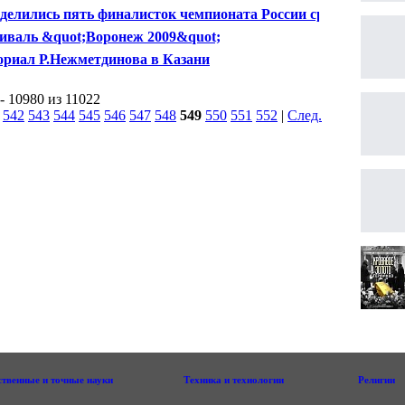
тор
делились пять финалисток чемпионата России среди
щин
иваль &quot;Воронеж 2009&quot;
риал Р.Нежметдинова в Казани
- 10980 из 11022
|
542
543
544
545
546
547
548
549
550
551
552
|
След.
|
ственные и точные науки
Техника и технологии
Религии