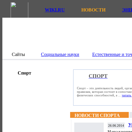
WIKI.RU
НОВОСТИ
ЭН
Сайты
Социальные науки
Естественные и то
Спорт
СПОРТ
Спорт – это деятельность людей, орг
правилам, которая состоит в сопостав
физических способностей, а ...
читать 
НОВОСТИ СПОРТА
У
26.06.2014
и
Нападающий