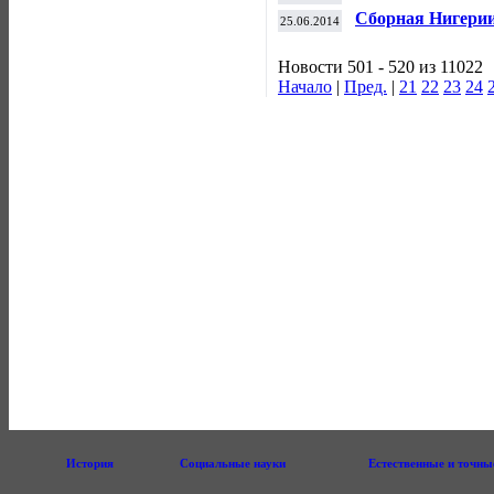
исторический ус
Сборная Нигерии
25.06.2014
исхода матча с 
Новости 501 - 520 из 11022
Начало
|
Пред.
|
21
22
23
24
История
Социальные науки
Естественные и точны