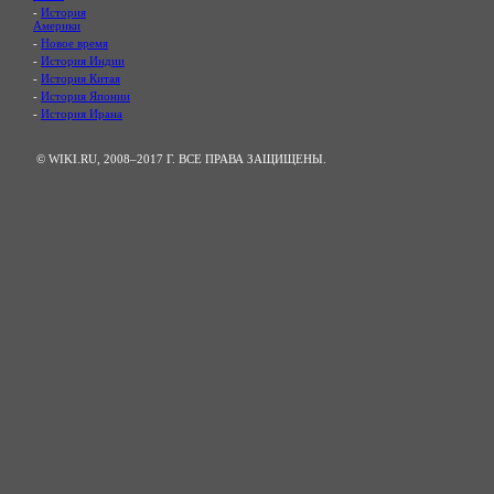
-
История
Америки
-
Новое время
-
История Индии
-
История Китая
-
История Японии
-
История Ирана
© WIKI.RU, 2008–2017 Г. ВСЕ ПРАВА ЗАЩИЩЕНЫ.