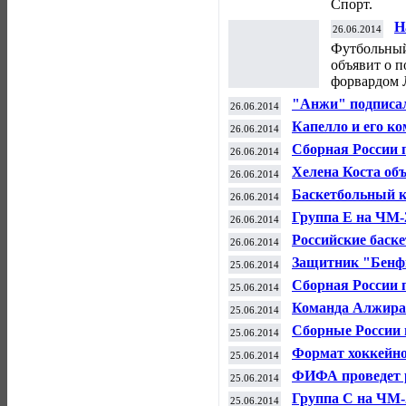
Спорт.
Н
26.06.2014
С
Футбольный
"
объявит о п
форвардом 
"Анжи" подписал
26.06.2014
Нигера Амаду М
Капелло и его к
26.06.2014
Алжиром
Сборная России 
26.06.2014
путевку в плей-
Хелена Коста об
26.06.2014
оскорбительным 
Баскетбольный к
26.06.2014
Евролиги на сезо
Группа E на ЧМ-
26.06.2014
фаворита
Российские баск
26.06.2014
на Олимпиаду в 
Защитник "Бенфи
25.06.2014
футбольный клуб
Сборная России 
25.06.2014
Химках
Команда Алжира 
25.06.2014
Сборные России 
25.06.2014
Формат хоккейно
25.06.2014
ФИФА проведет р
25.06.2014
Суареса и Кьелл
Группа С на ЧМ-
25.06.2014