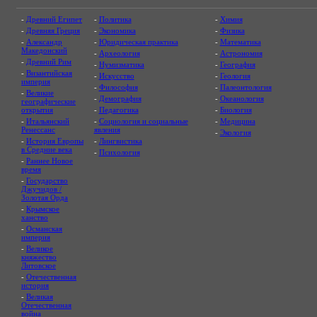
-
Древний Египет
-
Политика
-
Химия
-
Древняя Греция
-
Экономика
-
Физика
-
Александр
-
Юридическая практика
-
Математика
Македонский
-
Археология
-
Астрономия
-
Древний Рим
-
Нумизматика
-
География
-
Византийская
-
Искусство
-
Геология
империя
-
Философия
-
Палеонтология
-
Великие
-
Демография
-
Океанология
географические
открытия
-
Педагогика
-
Биология
-
Итальянский
-
Социология и социальные
-
Медицина
Ренессанс
явления
-
Экология
-
История Европы
-
Лингвистика
в Средние века
-
Психология
-
Раннее Новое
время
-
Государство
Джучидов /
Золотая Орда
-
Крымское
ханство
-
Османская
империя
-
Великое
княжество
Литовское
-
Отечественная
история
-
Великая
Отечественная
война