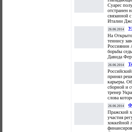
Суарес пол
отстранен н
связанной с
Италии Дж
У
26.06.2014
п
На Открыто
теннису зав
Россиянин 
борьбы сед
Давида Фер
Т
26.06.2014
к
Российский
принял реш
карьеры. О
сборной и 
тренер Укр
слова кото
Ф
26.06.2014
у
Пражский х
участия ре
хоккейной л
финансиров