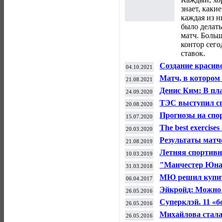
знает, каки
каждая из н
было делать
матч. Боль
контор сего
ставок.
Создание красив
04.10.2021
фармакологии — 
Матч, в котором
21.08.2021
стероидов
вернуться в гла
Денис Ким: В пл
24.09.2020
Старого Света
России в ноябре 
ТЭС выступил с
20.08.2020
велоспорту
Прогнозы на спор
15.07.2020
Insider
The best exercises 
20.03.2020
Результаты матч
21.08.2019
футболу (16-17 ав
Летняя спортивн
10.03.2019
"Манчестер Юнай
31.03.2018
вышли в плей-о
МЮ решил купить
06.04.2017
миллионов евро
Эйкройд: Можно 
26.05.2016
Билялетдинове?
Суперклэй. 11 «б
26.05.2016
вылета
Михайлова стала
26.05.2016