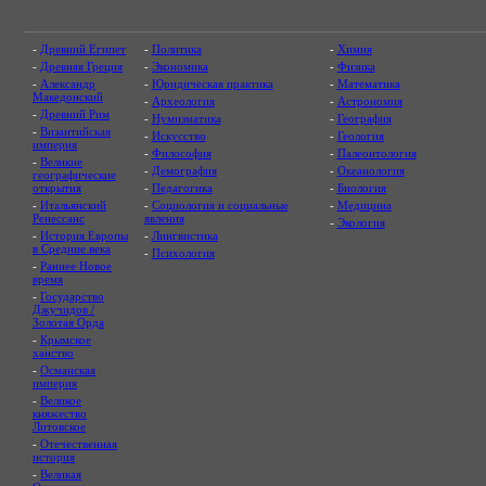
-
Древний Египет
-
Политика
-
Химия
-
Древняя Греция
-
Экономика
-
Физика
-
Александр
-
Юридическая практика
-
Математика
Македонский
-
Археология
-
Астрономия
-
Древний Рим
-
Нумизматика
-
География
-
Византийская
-
Искусство
-
Геология
империя
-
Философия
-
Палеонтология
-
Великие
-
Демография
-
Океанология
географические
открытия
-
Педагогика
-
Биология
-
Итальянский
-
Социология и социальные
-
Медицина
Ренессанс
явления
-
Экология
-
История Европы
-
Лингвистика
в Средние века
-
Психология
-
Раннее Новое
время
-
Государство
Джучидов /
Золотая Орда
-
Крымское
ханство
-
Османская
империя
-
Великое
княжество
Литовское
-
Отечественная
история
-
Великая