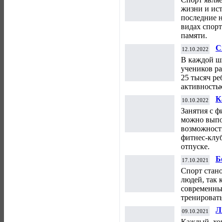
жизни и ис
последние 
видах спорт
памяти.
С
12.10.2022
т
В каждой ш
к
учеников р
25 тысяч ре
активностью
К
10.10.2022
ф
Занятия с ф
можно выпо
возможност
фитнес-клуб
отпуске.
Б
17.10.2021
п
Спорт стан
людей, так 
современных
тренировать
Л
09.10.2021
Каждый, хо