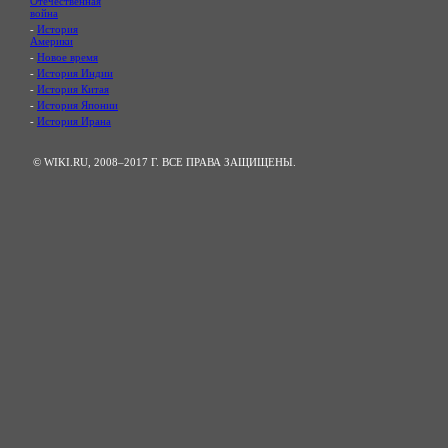
Отечественная
война
-
История
Америки
-
Новое время
-
История Индии
-
История Китая
-
История Японии
-
История Ирана
© WIKI.RU, 2008–2017 Г. ВСЕ ПРАВА ЗАЩИЩЕНЫ.