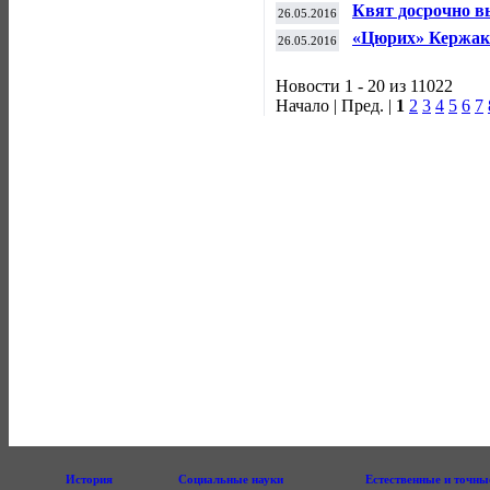
настольному тенн
Квят досрочно в
26.05.2016
«Цюрих» Кержак
26.05.2016
Новости 1 - 20 из 11022
Начало | Пред. |
1
2
3
4
5
6
7
История
Социальные науки
Естественные и точны