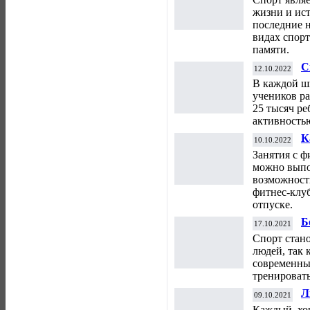
жизни и ис
последние 
видах спорт
памяти.
С
12.10.2022
т
В каждой ш
к
учеников р
25 тысяч ре
активностью
К
10.10.2022
ф
Занятия с ф
можно выпо
возможност
фитнес-клуб
отпуске.
Б
17.10.2021
п
Спорт стан
людей, так 
современных
тренировать
Л
09.10.2021
Каждый, хо