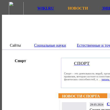
WIKI.RU
НОВОСТИ
ЭН
Сайты
Социальные науки
Естественные и то
Спорт
СПОРТ
Спорт – это деятельность людей, орг
правилам, которая состоит в сопостав
физических способностей, а ...
читать 
НОВОСТИ СПОРТА
С
29.05.2024
Спорт явля