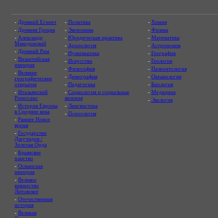
-
Древний Египет
-
Политика
-
Химия
-
Древняя Греция
-
Экономика
-
Физика
-
Александр
-
Юридическая практика
-
Математика
Македонский
-
Археология
-
Астрономия
-
Древний Рим
-
Нумизматика
-
География
-
Византийская
-
Искусство
-
Геология
империя
-
Философия
-
Палеонтология
-
Великие
-
Демография
-
Океанология
географические
открытия
-
Педагогика
-
Биология
-
Итальянский
-
Социология и социальные
-
Медицина
Ренессанс
явления
-
Экология
-
История Европы
-
Лингвистика
в Средние века
-
Психология
-
Раннее Новое
время
-
Государство
Джучидов /
Золотая Орда
-
Крымское
ханство
-
Османская
империя
-
Великое
княжество
Литовское
-
Отечественная
история
-
Великая