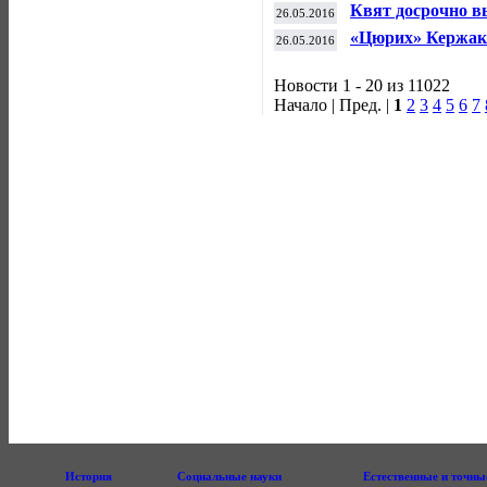
настольному тенн
Квят досрочно в
26.05.2016
«Цюрих» Кержак
26.05.2016
Новости 1 - 20 из 11022
Начало | Пред. |
1
2
3
4
5
6
7
История
Социальные науки
Естественные и точны