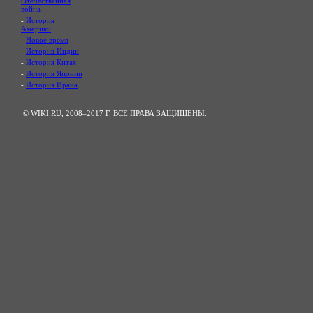
Отечественная
война
-
История
Америки
-
Новое время
-
История Индии
-
История Китая
-
История Японии
-
История Ирана
© WIKI.RU, 2008–2017 Г. ВСЕ ПРАВА ЗАЩИЩЕНЫ.