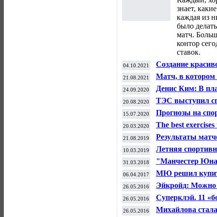
знает, каки
каждая из н
было делать
матч. Боль
контор сего
ставок.
Создание красив
04.10.2021
фармакологии — 
Матч, в котором
21.08.2021
стероидов
вернуться в гла
Денис Ким: В пл
24.09.2020
Старого Света
России в ноябре 
ТЭС выступил с
20.08.2020
велоспорту
Прогнозы на спор
15.07.2020
Insider
The best exercises 
20.03.2020
Результаты матч
21.08.2019
футболу (16-17 ав
Летняя спортивн
10.03.2019
"Манчестер Юнай
31.03.2018
вышли в плей-о
МЮ решил купить
06.04.2017
миллионов евро
Эйкройд: Можно 
26.05.2016
Билялетдинове?
Суперклэй. 11 «б
26.05.2016
вылета
Михайлова стала
26.05.2016