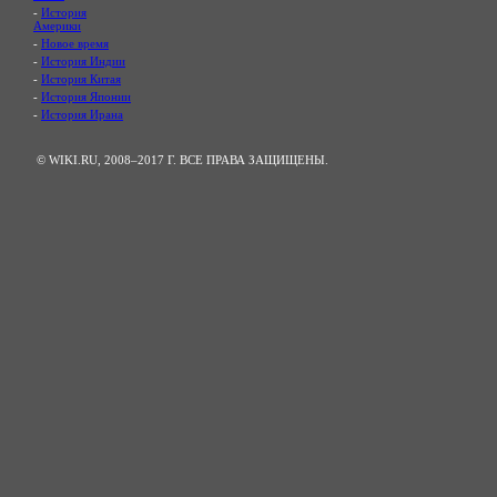
-
История
Америки
-
Новое время
-
История Индии
-
История Китая
-
История Японии
-
История Ирана
© WIKI.RU, 2008–2017 Г. ВСЕ ПРАВА ЗАЩИЩЕНЫ.