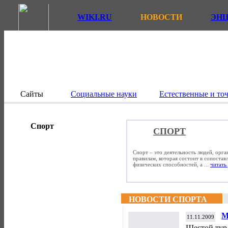
WIKI.RU
НОВОСТИ
ЭН
Сайты
Социальные науки
Естественные и то
Спорт
СПОРТ
Спорт – это деятельность людей, орг
правилам, которая состоит в сопостав
физических способностей, а ...
читать 
НОВОСТИ СПОРТА
М
11.11.2009
Шестой тур