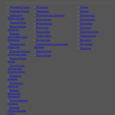
-
Древний Египет
-
Политика
-
Химия
-
Древняя Греция
-
Экономика
-
Физика
-
Александр
-
Юридическая практика
-
Математика
Македонский
-
Археология
-
Астрономия
-
Древний Рим
-
Нумизматика
-
География
-
Византийская
-
Искусство
-
Геология
империя
-
Философия
-
Палеонтология
-
Великие
-
Демография
-
Океанология
географические
открытия
-
Педагогика
-
Биология
-
Итальянский
-
Социология и социальные
-
Медицина
Ренессанс
явления
-
Экология
-
История Европы
-
Лингвистика
в Средние века
-
Психология
-
Раннее Новое
время
-
Государство
Джучидов /
Золотая Орда
-
Крымское
ханство
-
Османская
империя
-
Великое
княжество
Литовское
-
Отечественная
история
-
Великая
Отечественная
война