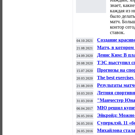
знает, каки
каждая из н
было делать
матч. Боль
контор сего
ставок.
Создание красив
04.10.2021
фармакологии — 
Матч, в котором
21.08.2021
стероидов
вернуться в гла
Денис Ким: В пл
24.09.2020
Старого Света
России в ноябре 
ТЭС выступил с
20.08.2020
велоспорту
Прогнозы на спор
15.07.2020
Insider
The best exercises 
20.03.2020
Результаты матч
21.08.2019
футболу (16-17 ав
Летняя спортивн
10.03.2019
"Манчестер Юнай
31.03.2018
вышли в плей-о
МЮ решил купить
06.04.2017
миллионов евро
Эйкройд: Можно 
26.05.2016
Билялетдинове?
Суперклэй. 11 «б
26.05.2016
вылета
Михайлова стала
26.05.2016