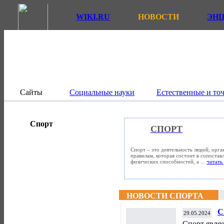
WIKI.RU
НОВОСТИ
ЭН
Сайты
Социальные науки
Естественные и то
Спорт
СПОРТ
Спорт – это деятельность людей, орг
правилам, которая состоит в сопостав
физических способностей, а ...
читать 
НОВОСТИ СПОРТА
С
29.05.2024
Спорт явля