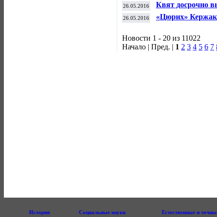
настольному тенн
Квят досрочно в
26.05.2016
«Цюрих» Кержак
26.05.2016
Новости 1 - 20 из 11022
Начало | Пред. |
1
2
3
4
5
6
7
История
Социальные науки
Естественные и точны