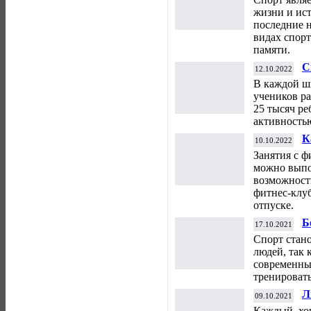
жизни и ис
последние 
видах спорт
памяти.
С
12.10.2022
т
В каждой ш
к
учеников р
25 тысяч ре
активностью
К
10.10.2022
ф
Занятия с ф
можно выпо
возможност
фитнес-клуб
отпуске.
Б
17.10.2021
п
Спорт стан
людей, так 
современных
тренировать
Л
09.10.2021
Каждый, хо