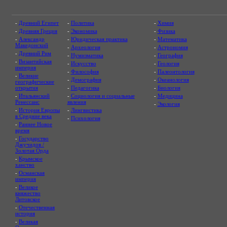
-
Древний Египет
-
Политика
-
Химия
-
Древняя Греция
-
Экономика
-
Физика
-
Александр
-
Юридическая практика
-
Математика
Македонский
-
Археология
-
Астрономия
-
Древний Рим
-
Нумизматика
-
География
-
Византийская
-
Искусство
-
Геология
империя
-
Философия
-
Палеонтология
-
Великие
-
Демография
-
Океанология
географические
открытия
-
Педагогика
-
Биология
-
Итальянский
-
Социология и социальные
-
Медицина
Ренессанс
явления
-
Экология
-
История Европы
-
Лингвистика
в Средние века
-
Психология
-
Раннее Новое
время
-
Государство
Джучидов /
Золотая Орда
-
Крымское
ханство
-
Османская
империя
-
Великое
княжество
Литовское
-
Отечественная
история
-
Великая