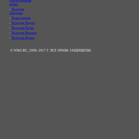
Отечественная
война
-
История
Америки
-
Новое время
-
История Индии
-
История Китая
-
История Японии
-
История Ирана
© WIKI.RU, 2008–2017 Г. ВСЕ ПРАВА ЗАЩИЩЕНЫ.