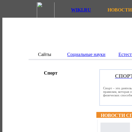
WIKI.RU
НОВОСТИ
Сайты
Социальные науки
Естест
Спорт
СПОР
Спорт – это деятел
правилам, которая 
физических способно
НОВОСТИ С