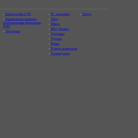
-
Катастрофы и ЧС
-
Я - женщина
-
Спорт
-
Аномальные явления,
-
Авто
необъяснимые феномены,
-
Юмор
НЛО
-
Шоу-бизнес
-
Эзотерика
-
Здоровье
-
Туризм
-
Крым
-
В мире животных
-
Телевидение