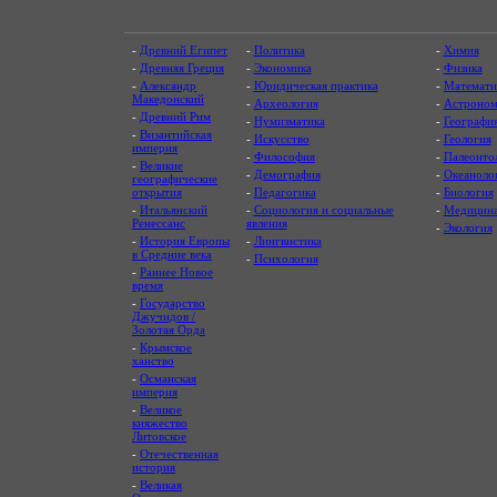
-
Древний Египет
-
Политика
-
Химия
-
Древняя Греция
-
Экономика
-
Физика
-
Александр
-
Юридическая практика
-
Математи
Македонский
-
Археология
-
Астроном
-
Древний Рим
-
Нумизматика
-
Географи
-
Византийская
-
Искусство
-
Геология
империя
-
Философия
-
Палеонто
-
Великие
-
Демография
-
Океаноло
географические
открытия
-
Педагогика
-
Биология
-
Итальянский
-
Социология и социальные
-
Медицин
Ренессанс
явления
-
Экология
-
История Европы
-
Лингвистика
в Средние века
-
Психология
-
Раннее Новое
время
-
Государство
Джучидов /
Золотая Орда
-
Крымское
ханство
-
Османская
империя
-
Великое
княжество
Литовское
-
Отечественная
история
-
Великая