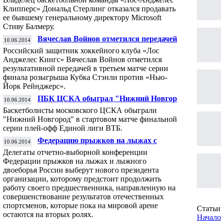
Клипперс» Дональд Стерлинг отказался продавать
ее бывшему генеральному директору Microsoft
Стиву Балмеру.
Вячеслав Войнов отметился передачей в
10.06.2014
финале Кубка Стэнли
Российский защитник хоккейного клуба «Лос
Анджелес Кингс» Вячеслав Войнов отметился
результативной передачей в третьем матче серии
финала розыгрыша Кубка Стэнли против «Нью-
Йорк Рейнджерс».
ПБК ЦСКА обыграл "Нижний Новгород"
10.06.2014
в стартовом матче финала Единой лиги
Баскетболисты московского ЦСКА обыграли
ВТБ
"Нижний Новгород" в стартовом матче финальной
серии плей-офф Единой лиги ВТБ.
Федерацию прыжков на лыжах с
10.06.2014
трамплина и двоеборья России возглавит
Делегаты отчетно-выборной конференции
новый президент
Федерации прыжков на лыжах и лыжного
двоеборья России выберут нового президента
организации, которому предстоит продолжить
работу своего предшественника, направленную на
совершенствование результатов отечественных
спортсменов, которые пока на мировой арене
Статьи 
остаются на вторых ролях.
Начало