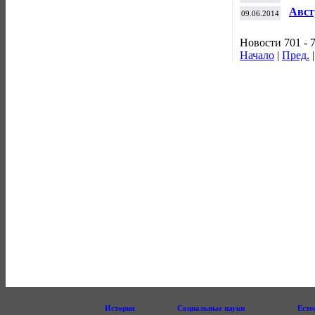
WT
Авст
09.06.2014
в "Ф
Новости 701 - 
Начало
|
Пред.
История
Социальные науки
Есте