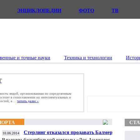
ЭНЦИКЛОПЕДИИ
ФОТО
ТВ
венные и точные науки
Техника и технологии
Истор
Т
ьность людей, организованная по определенным
состоит в сопоставлении их интеллектуальных и
стей, а ...
читать далее »
ПОРТА
СТА
Стерлинг отказался продавать Балмеру
10.06.2014
«Лос-Анджелес Клипперс»
Владелец баскетбольной команды «Лос-Анджелес