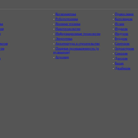
-
Космонавтика
-
Православие
-
Робототехника
-
Католицизм
ка
-
Военная техника
-
Ислам
ия
-
Нанотехнологии
-
Иудаизм
я
-
Информационные технологии
-
Индуизм
-
Энергетика
-
Буддизм
логия
-
Архитектура и строительство
-
Синтоизм
гия
-
Пищевая промышленность (и
-
Зороастризм
кулинария)
-
Сикхизм
-
Агромир
а
-
Даосизм
-
Бахаи
-
Джайнизм