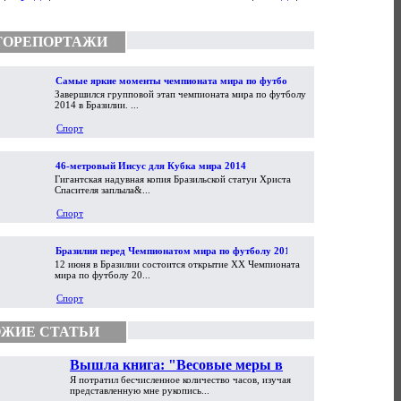
ТОРЕПОРТАЖИ
Самые яркие моменты чемпионата мира по футболу
Завершился групповой этап чемпионата мира по футболу
2014
2014 в Бразилии. ...
Спорт
46-метровый Иисус для Кубка мира 2014
Гигантская надувная копия Бразильской статуи Христа
Спасителя заплыла&...
Спорт
Бразилия перед Чемпионатом мира по футболу 2014
12 июня в Бразилии состоится открытие XX Чемпионата
мира по футболу 20...
Спорт
ЖИЕ СТАТЬИ
Вышла книга: "Весовые меры в
Я потратил бесчисленное количество часов, изучая
торговой практике Античности и
представленную мне рукопись...
Средневековья"