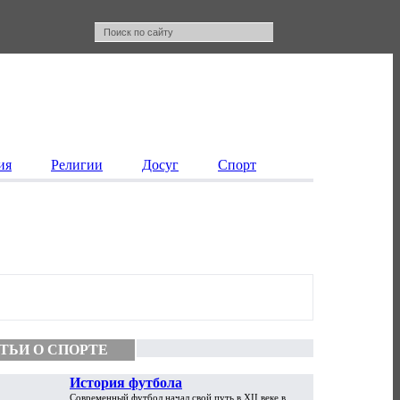
ия
Религии
Досуг
Спорт
ТЬИ О СПОРТЕ
История футбола
Современный футбол начал свой путь в XII веке в