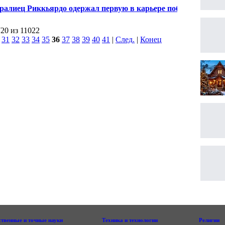
A
ралиец Риккьярдо одержал первую в карьере победу
-1", выиграв Гран-при Канады
720 из 11022
|
31
32
33
34
35
36
37
38
39
40
41
|
След.
|
Конец
ственные и точные науки
Техника и технологии
Религии