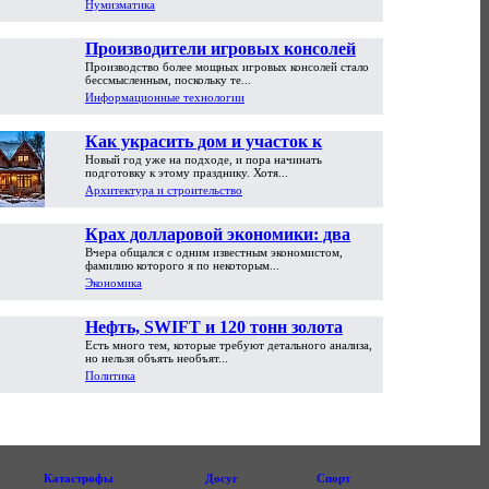
Нумизматика
Производители игровых консолей
Производство более мощных игровых консолей стало
достигли предела возможностей
бессмысленным, поскольку те...
Информационные технологии
Как украсить дом и участок к
Новый год уже на подходе, и пора начинать
Новому году
подготовку к этому празднику. Хотя...
Архитектура и строительство
Крах долларовой экономики: два
Вчера общался с одним известным экономистом,
пути обрушения
фамилию которого я по некоторым...
Экономика
Нефть, SWIFT и 120 тонн золота
Есть много тем, которые требуют детального анализа,
но нельзя объять необъят...
Политика
Катастрофы
Досуг
Спорт