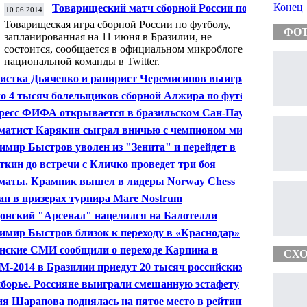
Конец
Товарищеский матч сборной России по
10.06.2014
футболу 11 июня в Бразилии не состоится
Товарищеская игра сборной России по футболу,
ФО
запланированная на 11 июня в Бразилии, не
состоится, сообщается в официальном микроблоге
национальной команды в Twitter.
истка Дьяченко и рапирист Черемисинов выиграли
бро на ЧЕ по фехтованию
о 4 тысяч болельщиков сборной Алжира по футболу
тят матч ЧМ с командой России
ресс ФИФА открывается в бразильском Сан-Паулу в
дверии чемпионата мира
атист Карякин сыграл вничью с чемпионом мира
сеном на супертурнире в Норвегии
имир Быстров уволен из "Зенита" и перейдет в
снодар" - источник
ткин до встречи с Кличко проведет три боя
аты. Крамник вышел в лидеры Norway Chess
ин в призерах турнира Mare Nostrum
онский "Арсенал" нацелился на Балотелли
имир Быстров близок к переходу в «Краснодар»
нские СМИ сообщили о переходе Карпина в
СХО
ьорку»
М-2014 в Бразилии приедут 20 тысяч российских
льщиков
борье. Россияне выиграли смешанную эстафету
я Шарапова поднялась на пятое место в рейтинге