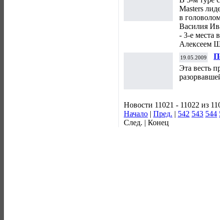
Masters лид
в головоло
Василия Ив
- 3-е места
Алексеем 
П
19.05.2009
Эта весть п
разорвавше
Новости 11021 - 11022 из 11
Начало
|
Пред.
|
542
543
544
След. | Конец