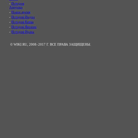
-
История
Америки
-
Новое время
-
История Индии
-
История Китая
-
История Японии
-
История Ирана
© WIKI.RU, 2008–2017 Г. ВСЕ ПРАВА ЗАЩИЩЕНЫ.