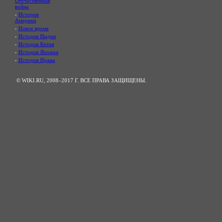
Отечественная
война
-
История
Америки
-
Новое время
-
История Индии
-
История Китая
-
История Японии
-
История Ирана
© WIKI.RU, 2008–2017 Г. ВСЕ ПРАВА ЗАЩИЩЕНЫ.