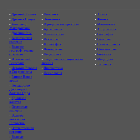
-
Древний Египет
-
Политика
-
Химия
-
Древняя Греция
-
Экономика
-
Физика
-
Александр
-
Юридическая практика
-
Математика
Македонский
-
Археология
-
Астрономия
-
Древний Рим
-
Нумизматика
-
География
-
Византийская
-
Искусство
-
Геология
империя
-
Философия
-
Палеонтология
-
Великие
-
Демография
-
Океанология
географические
открытия
-
Педагогика
-
Биология
-
Итальянский
-
Социология и социальные
-
Медицина
Ренессанс
явления
-
Экология
-
История Европы
-
Лингвистика
в Средние века
-
Психология
-
Раннее Новое
время
-
Государство
Джучидов /
Золотая Орда
-
Крымское
ханство
-
Османская
империя
-
Великое
княжество
Литовское
-
Отечественная
история
-
Великая