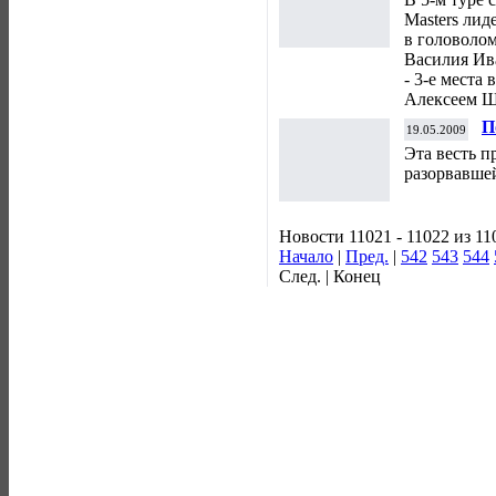
Masters лид
в головоло
Василия Ив
- 3-е места
Алексеем 
П
19.05.2009
Эта весть п
разорвавше
Новости 11021 - 11022 из 11
Начало
|
Пред.
|
542
543
544
След. | Конец