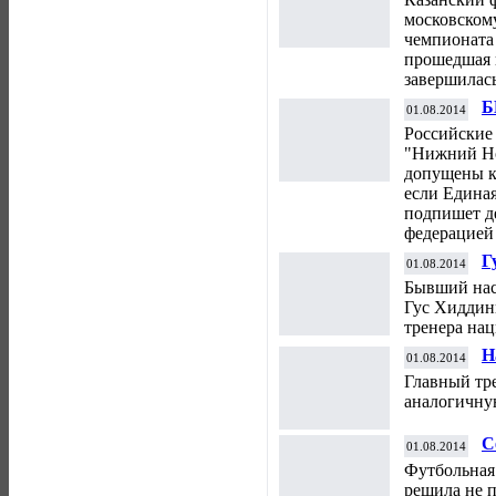
Р
московскому
чемпионата 
прошедшая 
завершилась
Б
01.08.2014
м
Российские
Е
"Нижний Но
допущены к 
если Единая
подпишет 
федерацией 
Г
01.08.2014
г
Бывший нас
ф
Гус Хиддинк
тренера на
Н
01.08.2014
х
Главный тр
аналогичну
С
01.08.2014
С
Футбольная
решила не п