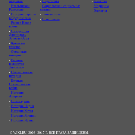
открытия
-
Педагогика
-
Биология
-
Итальянский
-
Социология и социальные
-
Медицина
Ренессанс
явления
-
Экология
-
История Европы
-
Лингвистика
в Средние века
-
Психология
-
Раннее Новое
время
-
Государство
Джучидов /
Золотая Орда
-
Крымское
ханство
-
Османская
империя
-
Великое
княжество
Литовское
-
Отечественная
история
-
Великая
Отечественная
война
-
История
Америки
-
Новое время
-
История Индии
-
История Китая
-
История Японии
-
История Ирана
© WIKI.RU, 2008–2017 Г. ВСЕ ПРАВА ЗАЩИЩЕНЫ.