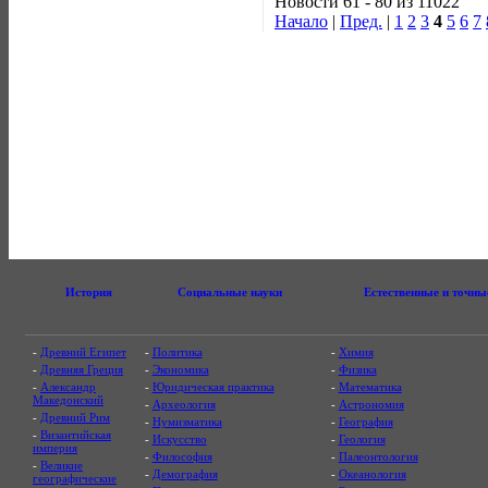
Новости 61 - 80 из 11022
Начало
|
Пред.
|
1
2
3
4
5
6
7
История
Социальные науки
Естественные и точны
-
Древний Египет
-
Политика
-
Химия
-
Древняя Греция
-
Экономика
-
Физика
-
Александр
-
Юридическая практика
-
Математика
Македонский
-
Археология
-
Астрономия
-
Древний Рим
-
Нумизматика
-
География
-
Византийская
-
Искусство
-
Геология
империя
-
Философия
-
Палеонтология
-
Великие
-
Демография
-
Океанология
географические