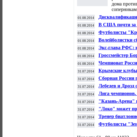
дома против
соперникам 
Дисквалификация
01.08.2014
до двух месяцев
В США почти за 
01.08.2014
Мохаммед Али пр
Футболисты "Кр
01.08.2014
матче квалифик
Волейболистки с
01.08.2014
Гран-при
Экс-глава РФС: 
01.08.2014
участию в ЧР бе
Гроссмейстер Бо
01.08.2014
Илюмжинова на 
Чемпионат России
01.08.2014
матчем "Рубина"
Крымские клубы 
31.07.2014
дивизионе ЧР по
Сборная России п
31.07.2014
командой Азерба
Лебедев и Дрозд 
31.07.2014
Лига чемпионов.
31.07.2014
"Казань-Арена" 
31.07.2014
высшую категор
"Локо" может пр
31.07.2014
Тренер биатлонис
31.07.2014
летний чемпиона
Футболисты "Зен
31.07.2014
третьего квалиф