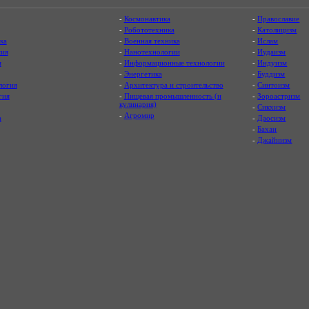
-
Космонавтика
-
Православие
-
Робототехника
-
Католицизм
ка
-
Военная техника
-
Ислам
ия
-
Нанотехнологии
-
Иудаизм
я
-
Информационные технологии
-
Индуизм
-
Энергетика
-
Буддизм
логия
-
Архитектура и строительство
-
Синтоизм
гия
-
Пищевая промышленность (и
-
Зороастризм
кулинария)
-
Сикхизм
-
Агромир
а
-
Даосизм
-
Бахаи
-
Джайнизм