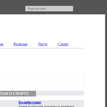
ия
Религии
Досуг
Спорт
ТЬИ О СПОРТЕ
Бодибилдинг
Термин бодибилдинг произошел от английского