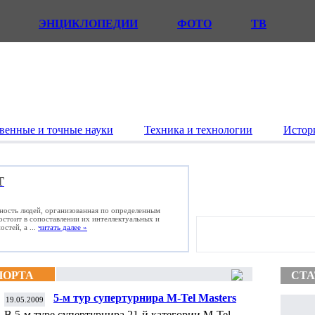
ЭНЦИКЛОПЕДИИ
ФОТО
ТВ
венные и точные науки
Техника и технологии
Истор
Т
ьность людей, организованная по определенным
состоит в сопоставлении их интеллектуальных и
стей, а ...
читать далее »
ПОРТА
СТА
5-м тур супертурнира M-Tel Masters
19.05.2009
В 5-м туре супертурнира 21-й категории M-Tel