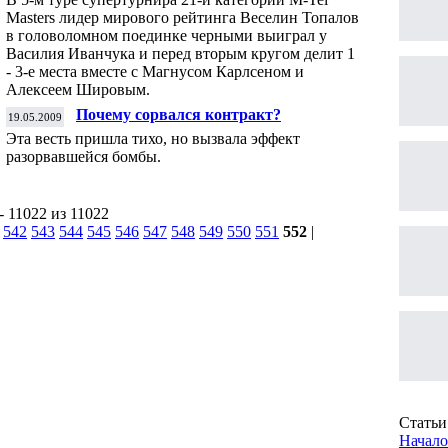
Masters лидер мирового рейтинга Веселин Топалов
в головоломном поединке черными выиграл у
Василия Иванчука и перед вторым кругом делит 1
- 3-е места вместе с Магнусом Карлсеном и
Алексеем Шировым.
Почему сорвался контракт?
19.05.2009
Эта весть пришла тихо, но вызвала эффект
разорвавшейся бомбы.
- 11022 из 11022
|
542
543
544
545
546
547
548
549
550
551
552
|
Статьи 
Начало