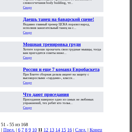
словосочетания body building, чт...
Спорт
Даешь танец на баварской сцене!
Недавно главный тренер ЦСКА поразил народ,
исполнив зажигательный танец на с...
Спорт
Мощная тренировка груди
Хотите хорошо прокачать свои грудные мышцы, тогда
вам пригодятся советы ниже...
Спорт
Россия и еще 7 команд Евробаскета,
При Блатте сборная делала акцент на защиту с
которых вы не узнаете
высокорослыми «гардами», класси...
Спорт
Что дают приседания
Приседания наверное одно из самых не любимых
упражнений, тех ребят кто тольк...
Спорт
51 - 55 из 168
|
Пред.
|
6
7
8
9
10
11
12
13
14
15
16
|
След.
|
Конец