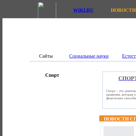
WIKI.RU
НОВОСТИ
Сайты
Социальные науки
Естест
Спорт
СПОР
Спорт – это деятел
правилам, которая 
физических способно
НОВОСТИ С