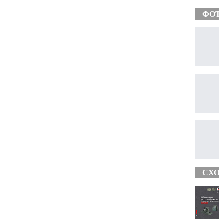
ФО
СХО