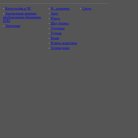
-
Катастрофы и ЧС
-
Я - женщина
-
Спорт
-
Аномальные явления,
-
Авто
необъяснимые феномены,
-
Юмор
НЛО
-
Шоу-бизнес
-
Эзотерика
-
Здоровье
-
Туризм
-
Крым
-
В мире животных
-
Телевидение