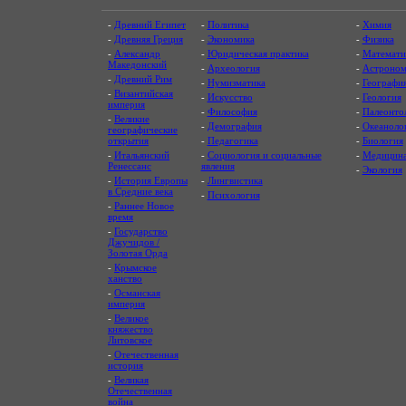
-
Древний Египет
-
Политика
-
Химия
-
Древняя Греция
-
Экономика
-
Физика
-
Александр
-
Юридическая практика
-
Математи
Македонский
-
Археология
-
Астроном
-
Древний Рим
-
Нумизматика
-
Географи
-
Византийская
-
Искусство
-
Геология
империя
-
Философия
-
Палеонто
-
Великие
-
Демография
-
Океаноло
географические
открытия
-
Педагогика
-
Биология
-
Итальянский
-
Социология и социальные
-
Медицин
Ренессанс
явления
-
Экология
-
История Европы
-
Лингвистика
в Средние века
-
Психология
-
Раннее Новое
время
-
Государство
Джучидов /
Золотая Орда
-
Крымское
ханство
-
Османская
империя
-
Великое
княжество
Литовское
-
Отечественная
история
-
Великая
Отечественная
война