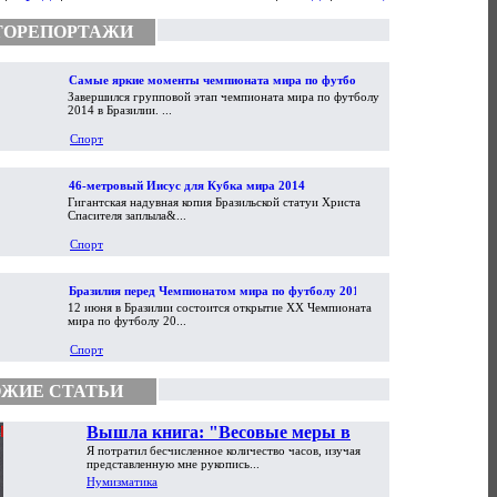
ТОРЕПОРТАЖИ
Самые яркие моменты чемпионата мира по футболу
Завершился групповой этап чемпионата мира по футболу
2014
2014 в Бразилии. ...
Спорт
46-метровый Иисус для Кубка мира 2014
Гигантская надувная копия Бразильской статуи Христа
Спасителя заплыла&...
Спорт
Бразилия перед Чемпионатом мира по футболу 2014
12 июня в Бразилии состоится открытие XX Чемпионата
мира по футболу 20...
Спорт
ЖИЕ СТАТЬИ
Вышла книга: "Весовые меры в
Я потратил бесчисленное количество часов, изучая
торговой практике Античности и
представленную мне рукопись...
Средневековья"
Нумизматика