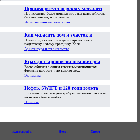
Производители игровых консолей
Производство более мощных игровых консолей стало
достигли предела возможностей
бессмысленным, поскольку те...
Информационные технологии
Как украсить дом и участок к
Новый год уже на подходе, и пора начинать
Новому году
подготовку к этому празднику. Хотя...
Архитектура и строительство
Крах долларовой экономики: два
Вчера общался с одним известным экономистом,
пути обрушения
фамилию которого я по некоторым...
Экономика
Нефть, SWIFT и 120 тонн золота
Есть много тем, которые требуют детального анализа,
но нельзя объять необъят...
Политика
Катастрофы
Досуг
Спорт