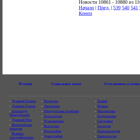
Новости 10861 - 10880 из 1
Начало
|
Пред.
|
539
540
541
Конец
История
Социальные науки
Естественные и точны
-
Древний Египет
-
Политика
-
Химия
-
Древняя Греция
-
Экономика
-
Физика
-
Александр
-
Юридическая практика
-
Математика
Македонский
-
Археология
-
Астрономия
-
Древний Рим
-
Нумизматика
-
География
-
Византийская
-
Искусство
-
Геология
империя
-
Философия
-
Палеонтология
-
Великие
-
Демография
-
Океанология
географические