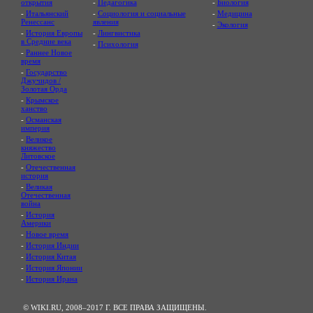
открытия
-
Педагогика
-
Биология
-
Итальянский
-
Социология и социальные
-
Медицина
Ренессанс
явления
-
Экология
-
История Европы
-
Лингвистика
в Средние века
-
Психология
-
Раннее Новое
время
-
Государство
Джучидов /
Золотая Орда
-
Крымское
ханство
-
Османская
империя
-
Великое
княжество
Литовское
-
Отечественная
история
-
Великая
Отечественная
война
-
История
Америки
-
Новое время
-
История Индии
-
История Китая
-
История Японии
-
История Ирана
© WIKI.RU, 2008–2017 Г. ВСЕ ПРАВА ЗАЩИЩЕНЫ.