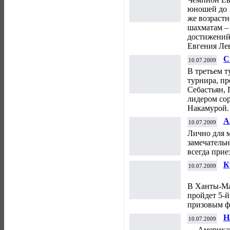
юношей до 
же возраст
шахматам – 
достижений
Евгения Ле
С
10.07.2009
т
В третьем 
турнира, пр
Себастьян,
лидером со
Накамурой.
А
10.07.2009
г
Лично для 
А
замечательн
всегда прие
К
10.07.2009
В Ханты-Ман
пройдет 5-
призовым ф
Н
10.07.2009
п
Американе