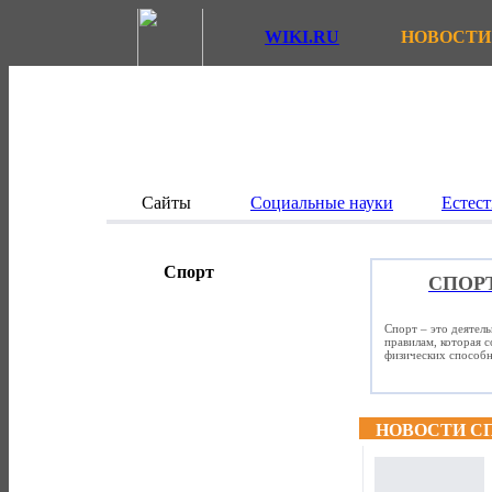
WIKI.RU
НОВОСТИ
Сайты
Социальные науки
Естест
Спорт
СПОР
Спорт – это деятел
правилам, которая 
физических способно
НОВОСТИ С