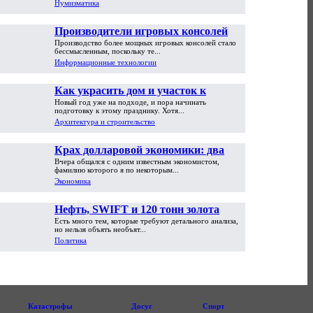
Нумизматика
Производители игровых консолей
Производство более мощных игровых консолей стало
достигли предела возможностей
бессмысленным, поскольку те...
Информационные технологии
Как украсить дом и участок к
Новый год уже на подходе, и пора начинать
Новому году
подготовку к этому празднику. Хотя...
Архитектура и строительство
Крах долларовой экономики: два
Вчера общался с одним известным экономистом,
пути обрушения
фамилию которого я по некоторым...
Экономика
Нефть, SWIFT и 120 тонн золота
Есть много тем, которые требуют детального анализа,
но нельзя объять необъят...
Политика
Катастрофы
Досуг
Спорт