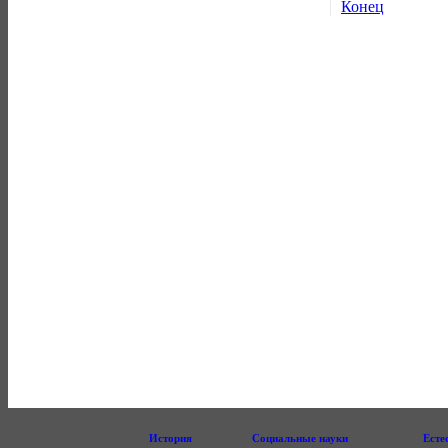
Конец
История
Социальные науки
Есте