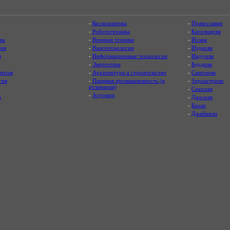
-
Космонавтика
-
Православие
-
Робототехника
-
Католицизм
ка
-
Военная техника
-
Ислам
ия
-
Нанотехнологии
-
Иудаизм
я
-
Информационные технологии
-
Индуизм
-
Энергетика
-
Буддизм
логия
-
Архитектура и строительство
-
Синтоизм
гия
-
Пищевая промышленность (и
-
Зороастризм
кулинария)
-
Сикхизм
-
Агромир
а
-
Даосизм
-
Бахаи
-
Джайнизм