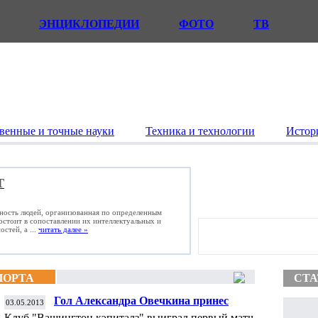
ЭНЦИКЛОПЕДИИ
ФОТО
ТВ
венные и точные науки
Техника и технологии
Истор
Т
ьность людей, организованная по определенным
состоит в сопоставлении их интеллектуальных и
стей, а ...
читать далее »
ПОРТА
СТА
Гол Александра Овечкина принес
03.05.2013
"Вашингтону кэпиталз" успех в первом
Клуб "Вашингтон кэпиталз" выиграл первый матч