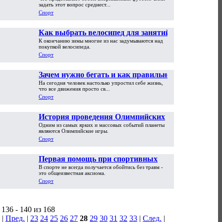
национальный спорт Америки
задать этот вопрос среднест...
Спорт
Как выбрать велосипед для занятий
К окончанию зимы многие из нас задумываются над
спортом. Виды и классификация
покупкой велосипеда.
велосипедов
Спорт
Зачем нужно бегать и как правильно
На сегодня человек настолько упростил себе жизнь,
это делать
что все движения просто св...
Спорт
История проведения Олимпийских
Одним из самых ярких и массовых событий планеты
игр
являются Олимпийские игры.
Спорт
Первая помощь при спортивных
В спорте не всегда получается обойтись без травм -
травмах
это общеизвестная аксиома.
Спорт
136 - 140 из 168
|
Пред.
|
23
24
25
26
27
28
29
30
31
32
33
|
След.
|