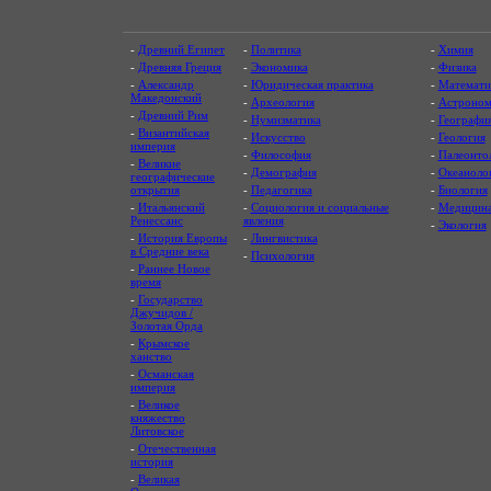
-
Древний Египет
-
Политика
-
Химия
-
Древняя Греция
-
Экономика
-
Физика
-
Александр
-
Юридическая практика
-
Математи
Македонский
-
Археология
-
Астроном
-
Древний Рим
-
Нумизматика
-
Географи
-
Византийская
-
Искусство
-
Геология
империя
-
Философия
-
Палеонто
-
Великие
-
Демография
-
Океаноло
географические
открытия
-
Педагогика
-
Биология
-
Итальянский
-
Социология и социальные
-
Медицин
Ренессанс
явления
-
Экология
-
История Европы
-
Лингвистика
в Средние века
-
Психология
-
Раннее Новое
время
-
Государство
Джучидов /
Золотая Орда
-
Крымское
ханство
-
Османская
империя
-
Великое
княжество
Литовское
-
Отечественная
история
-
Великая