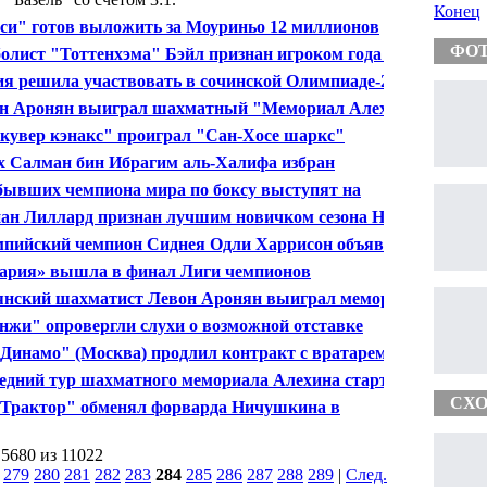
Конец
си" готов выложить за Моуриньо 12 миллионов
ФО
олист "Тоттенхэма" Бэйл признан игроком года в
ии
ия решила участвовать в сочинской Олимпиаде-2014
н Аронян выиграл шахматный "Мемориал Алехина"
кувер кэнакс" проиграл "Сан-Хосе шаркс"
 Салман бин Ибрагим аль-Халифа избран
идентом Азиатской футбольной конфедерации
бывших чемпиона мира по боксу выступят на
ире в Санкт-Петербурге
ан Лиллард признан лучшим новичком сезона НБА
пийский чемпион Сиднея Одли Харрисон объявил о
ршении боксерской карьеры
ария» вышла в финал Лиги чемпионов
нский шахматист Левон Аронян выиграл мемориал
ина
нжи" опровергли слухи о возможной отставке
инка
Динамо" (Москва) продлил контракт с вратарем
енко на три года
едний тур шахматного мемориала Алехина стартовал
тербурге
СХО
Трактор" обменял форварда Ничушкина в
овское "Динамо"
 5680 из 11022
|
279
280
281
282
283
284
285
286
287
288
289
|
След.
|