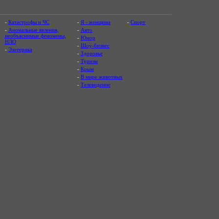
-
Катастрофы и ЧС
-
Я - женщина
-
Спорт
-
Аномальные явления,
-
Авто
необъяснимые феномены,
-
Юмор
НЛО
-
Шоу-бизнес
-
Эзотерика
-
Здоровье
-
Туризм
-
Крым
-
В мире животных
-
Телевидение