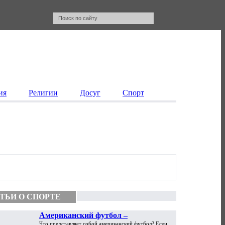
ия
Религии
Досуг
Спорт
ТЬИ О СПОРТЕ
Американский футбол –
Что представляет собой американский футбол? Если