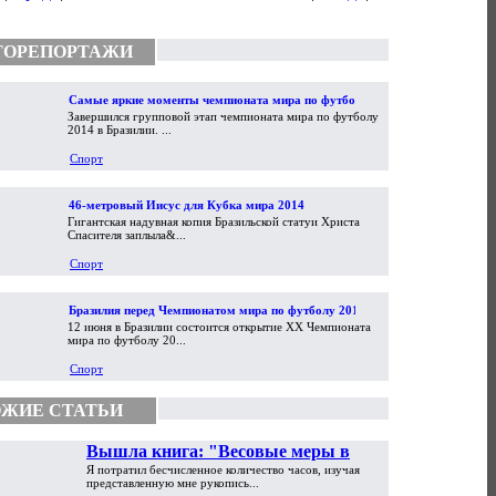
ТОРЕПОРТАЖИ
Самые яркие моменты чемпионата мира по футболу
Завершился групповой этап чемпионата мира по футболу
2014
2014 в Бразилии. ...
Спорт
46-метровый Иисус для Кубка мира 2014
Гигантская надувная копия Бразильской статуи Христа
Спасителя заплыла&...
Спорт
Бразилия перед Чемпионатом мира по футболу 2014
12 июня в Бразилии состоится открытие XX Чемпионата
мира по футболу 20...
Спорт
ЖИЕ СТАТЬИ
Вышла книга: "Весовые меры в
Я потратил бесчисленное количество часов, изучая
торговой практике Античности и
представленную мне рукопись...
Средневековья"