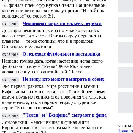
матче плей-офф
1/8 финала плей-офф Кубка Стэнли Национальной
хоккейной лиги на своем льду против "Нью-Йорк
рейнджерс" со счетом 3:1.
Чемпионат мира по хоккею: первым
03.05.2013
соперником России станет Латвия
До старта чемпионата мира по хоккею осталось
всего несколько часов. В этом году у первенства
планеты — те же столицы, что и в прошлом:
Стокгольм и Хельсинки.
О переходе футбольного наставника
03.05.2013
"Реала" Жозе Моуринью в "Челси" будет
Названа точная дата, когда наставник испанского
объявлено в июле
футбольного клуба "Реала" Жозе Моуринью
должен вернуться в английский "Челси".
Не вижу, кто может выиграть в обоих
03.05.2013
разрядах на турнире "Большого шлема" -
Экс-первая "ракетка" мира россиянин Евгений
Евгений Кафельников
Кафельников сомневается, что в ближайшее время
кому-нибудь из теннисистов покорятся титулы, как
в одиночном, так и парном разрядах турниров
серии "Большого шлема".
"Челси" и "Бенфика" сыграют в финале
03.05.2013
Лиги Европы
Лондонский "Челси" вышел в финал Лиги
Статьи 
Европы, обыграв в ответном матче швейцарский
Начало
"Базель" со счетом 3:1.